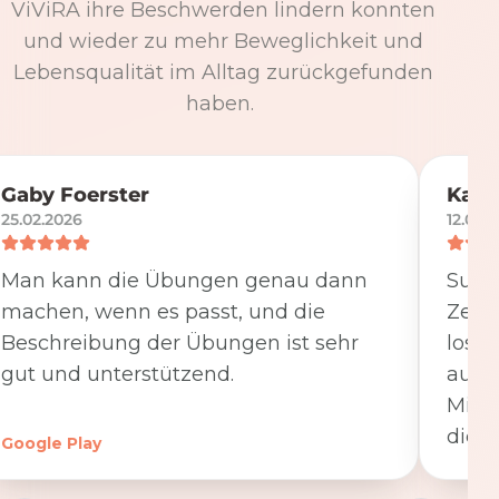
ViViRA ihre Beschwerden lindern konnten
und wieder zu mehr Beweglichkeit und
Lebensqualität im Alltag zurückgefunden
haben.
Gaby Foerster
Katj
25.02.2026
12.05.
Man kann die Übungen genau dann
Super
machen, wenn es passt, und die
Zeit
Beschreibung der Übungen ist sehr
losge
gut und unterstützend.
ausfü
Minut
die K
Google Play