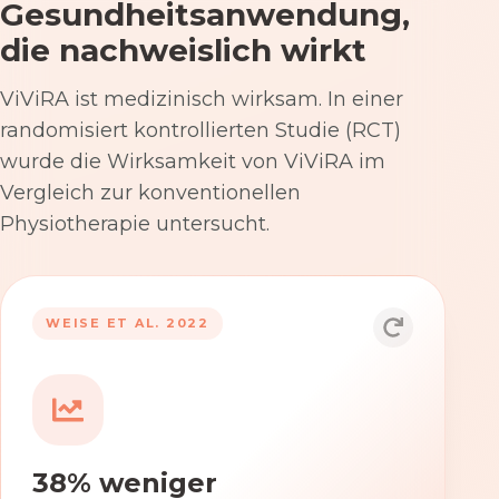
Gesundheitsanwendung,
die nachweislich wirkt
ViViRA ist medizinisch wirksam. In einer
randomisiert kontrollierten Studie (RCT)
wurde die Wirksamkeit von ViViRA im
Vergleich zur konventionellen
Physiotherapie untersucht.
53% nach 12 Wochen
WEISE ET AL. 2022
Die Anwendung von ViViRA reduziert
Rückenschmerzen in klinisch
relevantem Ausmaß – stärker als die
konventionelle Physiotherapie im
38% weniger
Versorgungsalltag.