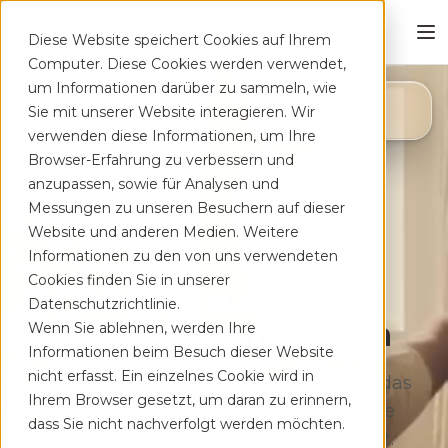
Diese Website speichert Cookies auf Ihrem
Computer. Diese Cookies werden verwendet,
um Informationen darüber zu sammeln, wie
4,8
Sie mit unserer Website interagieren. Wir
App Store
verwenden diese Informationen, um Ihre
Browser-Erfahrung zu verbessern und
anzupassen, sowie für Analysen und
Messungen zu unseren Besuchern auf dieser
Website und anderen Medien. Weitere
Informationen zu den von uns verwendeten
Cookies finden Sie in unserer
Deine App auf Rezept
Datenschutzrichtlinie.
bei Rücken­schmerzen
Wenn Sie ablehnen, werden Ihre
Informationen beim Besuch dieser Website
nicht erfasst. Ein einzelnes Cookie wird in
Therapeutisches Training für zu Hause, das
Ihrem Browser gesetzt, um daran zu erinnern,
sich flexibel deinem Alltag anpasst. Ohne
dass Sie nicht nachverfolgt werden möchten.
lange Wartezeiten, kostenfrei auf Rezept.