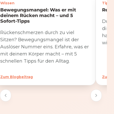
Wissen
Tipps
Bewegungsmangel: Was er mit
Rege
deinem Rücken macht – und 5
Sofort-Tipps
Du we
dire
Rückenschmerzen durch zu viel
hat. 
Sitzen? Bewegungsmangel ist der
wicht
Auslöser Nummer eins. Erfahre, was er
mit deinem Körper macht – mit 5
schnellen Tipps für den Alltag.
Zum Blogbeitrag
Zum B