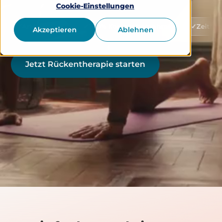
Cookie-Einstellungen
gelistet
100% Kostenübernahme
Zeitlich flexibel n
Akzeptieren
Ablehnen
Jetzt Rückentherapie starten