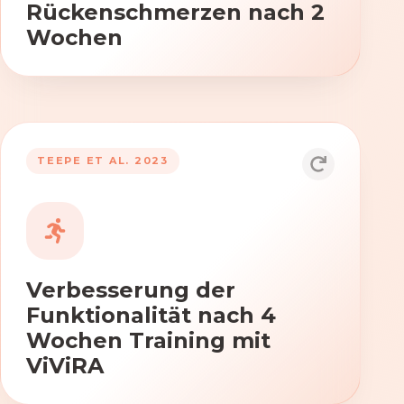
Rückenschmerzen nach 2
Wochen
TEEPE ET AL. 2023
Durch die Anwendung von ViViRA
verbessern sich signifikant die Kraft,
Beweglichkeit und Koordination nach
vierwöchigem Training.
Verbesserung der
Funktionalität nach 4
Wochen Training mit
ViViRA