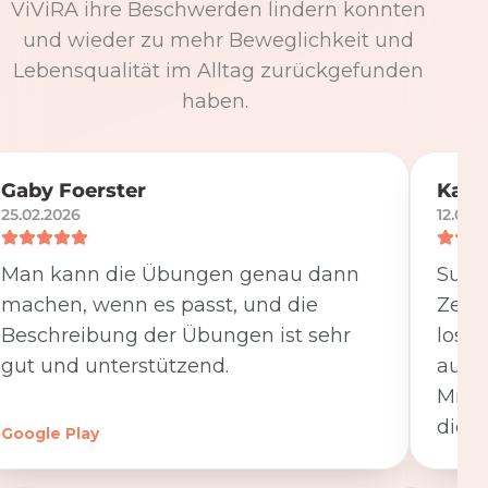
ViViRA ihre Beschwerden lindern konnten
und wieder zu mehr Beweglichkeit und
Lebensqualität im Alltag zurückgefunden
haben.
Gaby Foerster
Katj
25.02.2026
12.05.
Man kann die Übungen genau dann
Super
machen, wenn es passt, und die
Zeit
Beschreibung der Übungen ist sehr
losge
gut und unterstützend.
ausfü
Minut
die K
Google Play