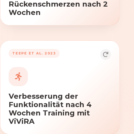
Rückenschmerzen nach 2
Wochen
TEEPE ET AL. 2023
Durch die Anwendung von ViViRA
verbessern sich signifikant die Kraft,
Beweglichkeit und Koordination nach
vierwöchigem Training.
Verbesserung der
Funktionalität nach 4
Wochen Training mit
ViViRA