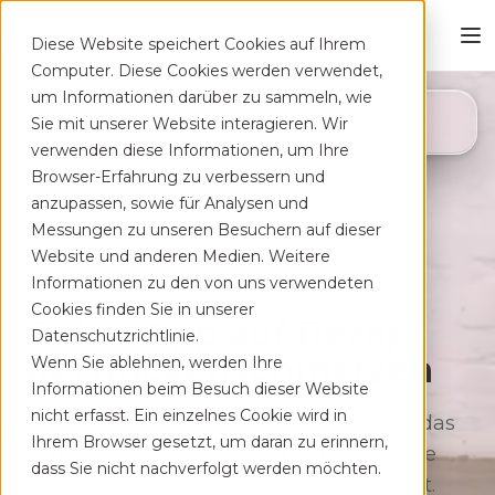
Diese Website speichert Cookies auf Ihrem
Computer. Diese Cookies werden verwendet,
um Informationen darüber zu sammeln, wie
4,8
Sie mit unserer Website interagieren. Wir
App Store
verwenden diese Informationen, um Ihre
Browser-Erfahrung zu verbessern und
anzupassen, sowie für Analysen und
Messungen zu unseren Besuchern auf dieser
Website und anderen Medien. Weitere
Informationen zu den von uns verwendeten
Cookies finden Sie in unserer
Deine App auf Rezept
Datenschutzrichtlinie.
bei Rücken­schmerzen
Wenn Sie ablehnen, werden Ihre
Informationen beim Besuch dieser Website
nicht erfasst. Ein einzelnes Cookie wird in
Therapeutisches Training für zu Hause, das
Ihrem Browser gesetzt, um daran zu erinnern,
sich flexibel deinem Alltag anpasst. Ohne
dass Sie nicht nachverfolgt werden möchten.
lange Wartezeiten, kostenfrei auf Rezept.