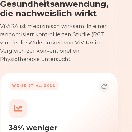
Gesundheitsanwendung,
die nachweislich wirkt
ViViRA ist medizinisch wirksam. In einer
randomisiert kontrollierten Studie (RCT)
wurde die Wirksamkeit von ViViRA im
Vergleich zur konventionellen
Physiotherapie untersucht.
53% nach 12 Wochen
WEISE ET AL. 2022
Die Anwendung von ViViRA reduziert
Rückenschmerzen in klinisch
relevantem Ausmaß – stärker als die
konventionelle Physiotherapie im
38% weniger
Versorgungsalltag.