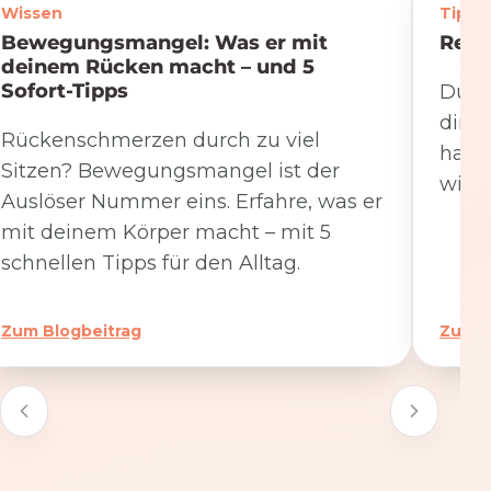
Wissen
Tipps
Bewegungsmangel: Was er mit
Rege
deinem Rücken macht – und 5
Sofort-Tipps
Du we
dire
Rückenschmerzen durch zu viel
hat. 
Sitzen? Bewegungsmangel ist der
wicht
Auslöser Nummer eins. Erfahre, was er
mit deinem Körper macht – mit 5
schnellen Tipps für den Alltag.
Zum Blogbeitrag
Zum B