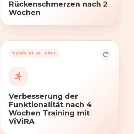
Rückenschmerzen nach 2
Wochen
TEEPE ET AL. 2023
Durch die Anwendung von ViViRA
verbessern sich signifikant die Kraft,
Beweglichkeit und Koordination nach
vierwöchigem Training.
Verbesserung der
Funktionalität nach 4
Wochen Training mit
ViViRA