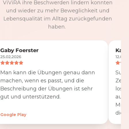
ViViRA ihre Beschwerden lindern konnten
und wieder zu mehr Beweglichkeit und
Lebensqualität im Alltag zurückgefunden
haben.
Gaby Foerster
Katj
25.02.2026
12.05.
Man kann die Übungen genau dann
Super
machen, wenn es passt, und die
Zeit
Beschreibung der Übungen ist sehr
losge
gut und unterstützend.
ausfü
Minut
die K
Google Play