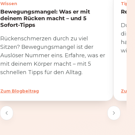
Wissen
Tipps
Bewegungsmangel: Was er mit
Rege
deinem Rücken macht – und 5
Sofort-Tipps
Du we
dire
Rückenschmerzen durch zu viel
hat. 
Sitzen? Bewegungsmangel ist der
wicht
Auslöser Nummer eins. Erfahre, was er
mit deinem Körper macht – mit 5
schnellen Tipps für den Alltag.
Zum Blogbeitrag
Zum B