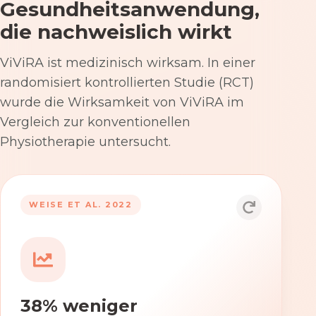
Gesundheitsanwendung,
die nachweislich wirkt
ViViRA ist medizinisch wirksam. In einer
randomisiert kontrollierten Studie (RCT)
wurde die Wirksamkeit von ViViRA im
Vergleich zur konventionellen
Physiotherapie untersucht.
53% nach 12 Wochen
WEISE ET AL. 2022
Die Anwendung von ViViRA reduziert
Rückenschmerzen in klinisch
relevantem Ausmaß – stärker als die
konventionelle Physiotherapie im
38% weniger
Versorgungsalltag.