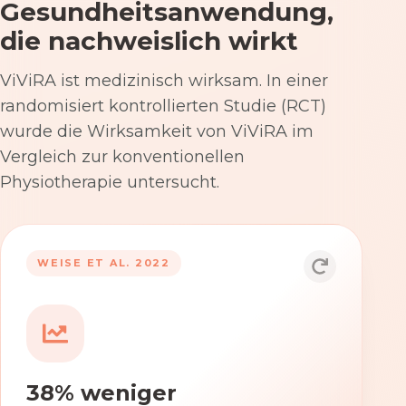
Gesundheitsanwendung,
die nachweislich wirkt
ViViRA ist medizinisch wirksam. In einer
randomisiert kontrollierten Studie (RCT)
wurde die Wirksamkeit von ViViRA im
Vergleich zur konventionellen
Physiotherapie untersucht.
53% nach 12 Wochen
WEISE ET AL. 2022
Die Anwendung von ViViRA reduziert
Rückenschmerzen in klinisch
relevantem Ausmaß – stärker als die
konventionelle Physiotherapie im
38% weniger
Versorgungsalltag.