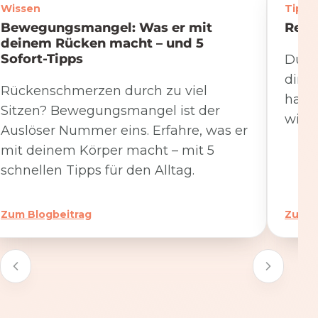
Wissen
Tipps
Bewegungsmangel: Was er mit
Rege
deinem Rücken macht – und 5
Sofort-Tipps
Du we
dire
Rückenschmerzen durch zu viel
hat. 
Sitzen? Bewegungsmangel ist der
wicht
Auslöser Nummer eins. Erfahre, was er
mit deinem Körper macht – mit 5
schnellen Tipps für den Alltag.
Zum Blogbeitrag
Zum B