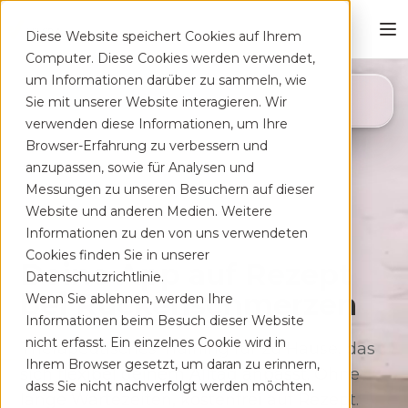
Diese Website speichert Cookies auf Ihrem
Computer. Diese Cookies werden verwendet,
um Informationen darüber zu sammeln, wie
4,8
Sie mit unserer Website interagieren. Wir
App Store
verwenden diese Informationen, um Ihre
Browser-Erfahrung zu verbessern und
anzupassen, sowie für Analysen und
Messungen zu unseren Besuchern auf dieser
Website und anderen Medien. Weitere
Informationen zu den von uns verwendeten
Cookies finden Sie in unserer
Deine App auf Rezept
Datenschutzrichtlinie.
bei Rücken­schmerzen
Wenn Sie ablehnen, werden Ihre
Informationen beim Besuch dieser Website
nicht erfasst. Ein einzelnes Cookie wird in
Therapeutisches Training für zu Hause, das
Ihrem Browser gesetzt, um daran zu erinnern,
sich flexibel deinem Alltag anpasst. Ohne
dass Sie nicht nachverfolgt werden möchten.
lange Wartezeiten, kostenfrei auf Rezept.