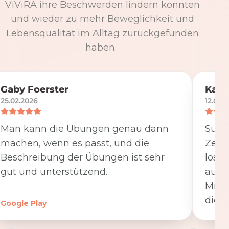
ViViRA ihre Beschwerden lindern konnten
und wieder zu mehr Beweglichkeit und
Lebensqualität im Alltag zurückgefunden
haben.
Gaby Foerster
Katj
25.02.2026
12.05.
Man kann die Übungen genau dann
Super
machen, wenn es passt, und die
Zeit
Beschreibung der Übungen ist sehr
losge
gut und unterstützend.
ausfü
Minut
die K
Google Play