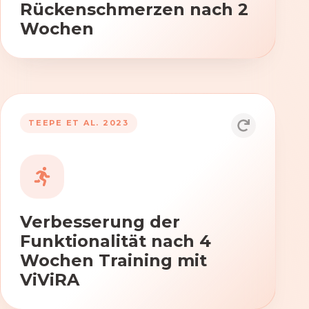
Rückenschmerzen nach 2
Wochen
TEEPE ET AL. 2023
Durch die Anwendung von ViViRA
verbessern sich signifikant die Kraft,
Beweglichkeit und Koordination nach
vierwöchigem Training.
Verbesserung der
Funktionalität nach 4
Wochen Training mit
ViViRA