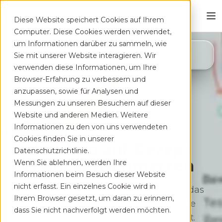
Diese Website speichert Cookies auf Ihrem
Computer. Diese Cookies werden verwendet,
um Informationen darüber zu sammeln, wie
4,8
Sie mit unserer Website interagieren. Wir
App Store
verwenden diese Informationen, um Ihre
Browser-Erfahrung zu verbessern und
anzupassen, sowie für Analysen und
Messungen zu unseren Besuchern auf dieser
Website und anderen Medien. Weitere
Informationen zu den von uns verwendeten
Cookies finden Sie in unserer
Deine App auf Rezept
Datenschutzrichtlinie.
bei Rücken­schmerzen
Wenn Sie ablehnen, werden Ihre
Informationen beim Besuch dieser Website
nicht erfasst. Ein einzelnes Cookie wird in
Therapeutisches Training für zu Hause, das
Ihrem Browser gesetzt, um daran zu erinnern,
sich flexibel deinem Alltag anpasst. Ohne
dass Sie nicht nachverfolgt werden möchten.
lange Wartezeiten, kostenfrei auf Rezept.