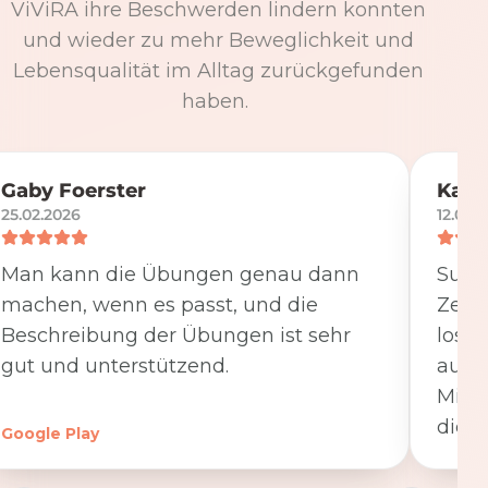
ViViRA ihre Beschwerden lindern konnten
und wieder zu mehr Beweglichkeit und
Lebensqualität im Alltag zurückgefunden
haben.
Gaby Foerster
Katj
25.02.2026
12.05.
Man kann die Übungen genau dann
Super
machen, wenn es passt, und die
Zeit
Beschreibung der Übungen ist sehr
losge
gut und unterstützend.
ausfü
Minut
die K
Google Play