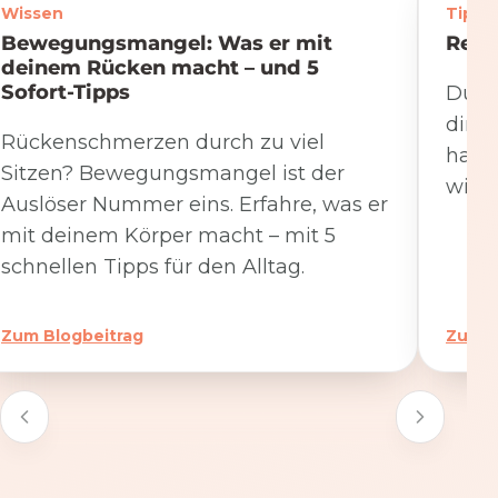
Wissen
Tipps
Bewegungsmangel: Was er mit
Rege
deinem Rücken macht – und 5
Sofort-Tipps
Du we
dire
Rückenschmerzen durch zu viel
hat. 
Sitzen? Bewegungsmangel ist der
wicht
Auslöser Nummer eins. Erfahre, was er
mit deinem Körper macht – mit 5
schnellen Tipps für den Alltag.
Zum Blogbeitrag
Zum B