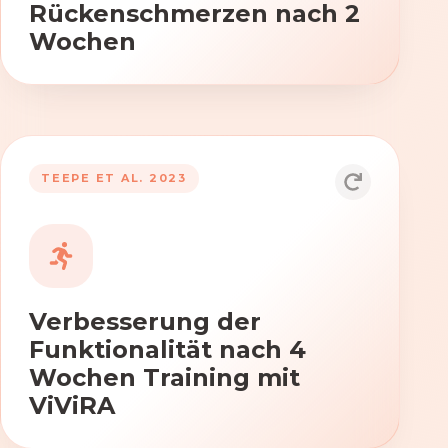
Rückenschmerzen nach 2
Wochen
TEEPE ET AL. 2023
Durch die Anwendung von ViViRA
verbessern sich signifikant die Kraft,
Beweglichkeit und Koordination nach
vierwöchigem Training.
Verbesserung der
Funktionalität nach 4
Wochen Training mit
ViViRA