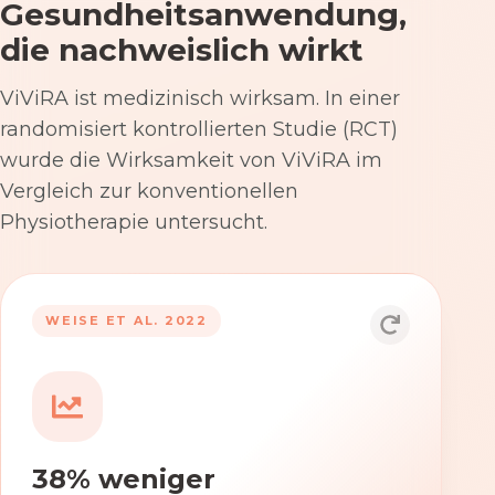
Gesundheitsanwendung,
die nachweislich wirkt
ViViRA ist medizinisch wirksam. In einer
randomisiert kontrollierten Studie (RCT)
wurde die Wirksamkeit von ViViRA im
Vergleich zur konventionellen
Physiotherapie untersucht.
53% nach 12 Wochen
WEISE ET AL. 2022
Die Anwendung von ViViRA reduziert
Rückenschmerzen in klinisch
relevantem Ausmaß – stärker als die
konventionelle Physiotherapie im
38% weniger
Versorgungsalltag.