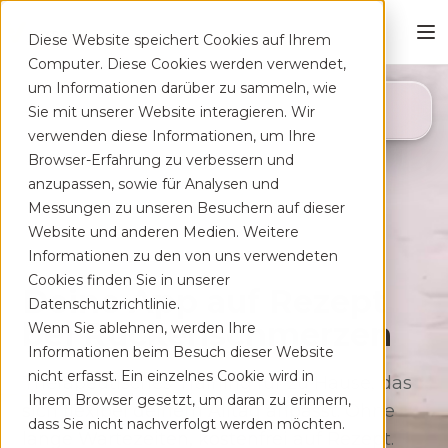
Diese Website speichert Cookies auf Ihrem
Computer. Diese Cookies werden verwendet,
um Informationen darüber zu sammeln, wie
4,8
Sie mit unserer Website interagieren. Wir
App Store
verwenden diese Informationen, um Ihre
Browser-Erfahrung zu verbessern und
anzupassen, sowie für Analysen und
Messungen zu unseren Besuchern auf dieser
Website und anderen Medien. Weitere
Informationen zu den von uns verwendeten
Cookies finden Sie in unserer
Deine App auf Rezept
Datenschutzrichtlinie.
bei Rücken­schmerzen
Wenn Sie ablehnen, werden Ihre
Informationen beim Besuch dieser Website
nicht erfasst. Ein einzelnes Cookie wird in
Therapeutisches Training für zu Hause, das
Ihrem Browser gesetzt, um daran zu erinnern,
sich flexibel deinem Alltag anpasst. Ohne
dass Sie nicht nachverfolgt werden möchten.
lange Wartezeiten, kostenfrei auf Rezept.