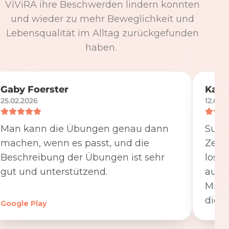
ViViRA ihre Beschwerden lindern konnten
und wieder zu mehr Beweglichkeit und
Lebensqualität im Alltag zurückgefunden
haben.
Gaby Foerster
Katj
25.02.2026
12.05.
Man kann die Übungen genau dann
Super
machen, wenn es passt, und die
Zeit
Beschreibung der Übungen ist sehr
losge
gut und unterstützend.
ausfü
Minut
die K
Google Play