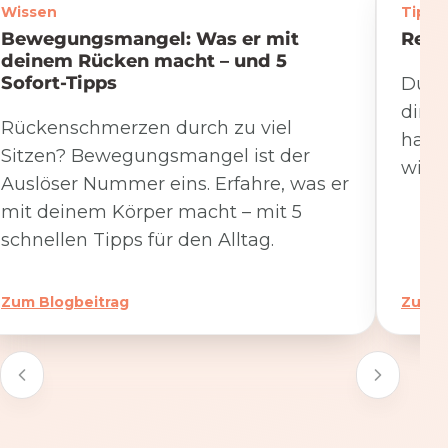
Wissen
Tipps
Bewegungsmangel: Was er mit
Rege
deinem Rücken macht – und 5
Sofort-Tipps
Du we
dire
Rückenschmerzen durch zu viel
hat. 
Sitzen? Bewegungsmangel ist der
wicht
Auslöser Nummer eins. Erfahre, was er
mit deinem Körper macht – mit 5
schnellen Tipps für den Alltag.
Zum Blogbeitrag
Zum B