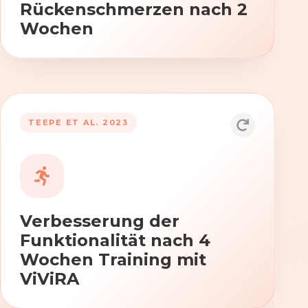
Rückenschmerzen nach 2
Wochen
TEEPE ET AL. 2023
Durch die Anwendung von ViViRA
verbessern sich signifikant die Kraft,
Beweglichkeit und Koordination nach
vierwöchigem Training.
Verbesserung der
Funktionalität nach 4
Wochen Training mit
ViViRA