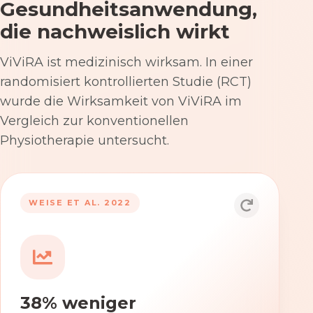
Gesundheitsanwendung,
die nachweislich wirkt
ViViRA ist medizinisch wirksam. In einer
randomisiert kontrollierten Studie (RCT)
wurde die Wirksamkeit von ViViRA im
Vergleich zur konventionellen
Physiotherapie untersucht.
53% nach 12 Wochen
WEISE ET AL. 2022
Die Anwendung von ViViRA reduziert
Rückenschmerzen in klinisch
relevantem Ausmaß – stärker als die
konventionelle Physiotherapie im
38% weniger
Versorgungsalltag.