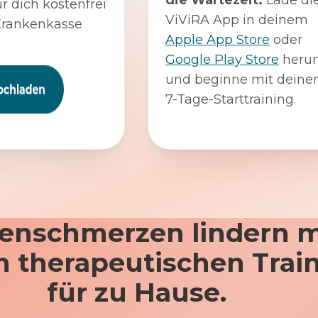
die Wartezeit:
Lade di
ür dich kostenfrei
ViViRA App in deinem
Krankenkasse
Apple App Store
oder
Google Play Store
herun
und beginne mit dein
7-Tage-Starttraining.
enschmerzen lindern m
 therapeutischen Trai
für zu Hause.