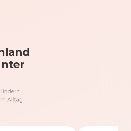
hland
unter
 lindern
im Alltag