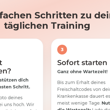
nfachen Schritten zu d
täglichen Training
3
t
Sofort starten
en?
Ganz ohne Wartezeit!
stützen dich
Bis zum Erhalt deines
sten Schritt.
Freischaltcodes von dei
Krankenkasse dauert e
oto deines
meist wenige Tage.
Nut
i uns hoch. Wir