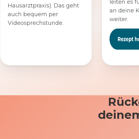
leiten es f
Hausarztpraxis). Das geht
an deine 
auch bequem per
weiter.
Videosprechstunde.
Rück
deinem