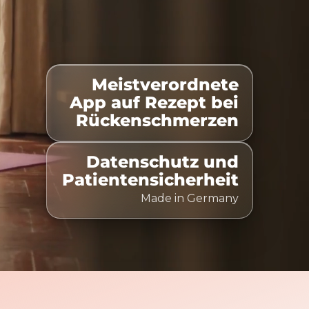
Meistverordnete
listet
100% Kostenübernahme
Zeitlich flexibel nut
App auf Rezept bei
Rückenschmerzen
Datenschutz und
Patientensicherheit
Made in Germany