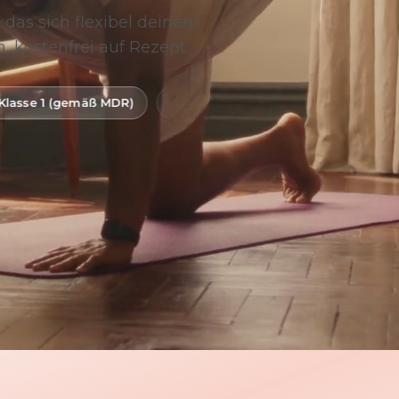
 das sich flexibel deinem
, kostenfrei auf Rezept.
R)
Digitale Gesundheitsanwendung (DiGA)
BfArM-ge