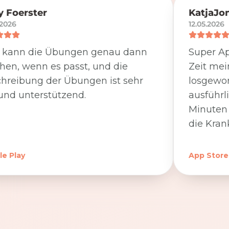
 Foerster
KatjaJo
.2026
12.05.2026
 kann die Übungen genau dann
Super Ap
en, wenn es passt, und die
Zeit me
hreibung der Übungen ist sehr
losgewor
und unterstützend.
ausführl
Minuten 
die Kran
e Play
App Store