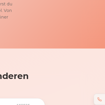
rst du
l. Von
iner
nderen