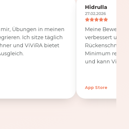
Hidrulla
27.02.2026
t mir, Übungen in meinen
Meine Beweglichk
egrieren. Ich sitze täglich
verbessert und 
hner und ViViRA bietet
Rückenschmerzen
usgleich.
Minimum reduzier
und kann ViViRA
App Store