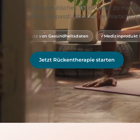
Therapeutisches Training für zu Hause,
Alltag anpasst. Ohne lange Wartezeiten
on Gesundheitsdaten
Medizinprodukt Klasse 1 (gemäß MD
Jetzt Rückentherapie starten