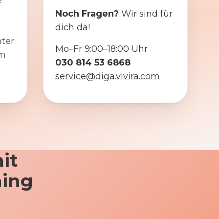
e
Noch Fragen?
Wir sind für
dich da!
ter
Mo–Fr 9:00–18:00 Uhr
em
030 814 53 6868
service@diga.vivira.com
it
ning