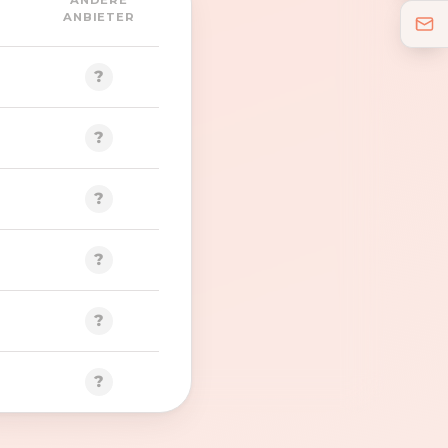
ANDERE
ANBIETER
?
?
?
?
?
?