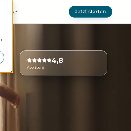
Jetzt starten
er uns
m
4,8
App Store