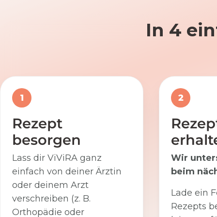
In 4 ei
1
2
Rezept
Rezep
besorgen
erhalt
Lass dir ViViRA ganz
Wir unter
einfach von deiner Ärztin
beim näch
oder deinem Arzt
Lade ein F
verschreiben (z. B.
Rezepts be
Orthopädie oder