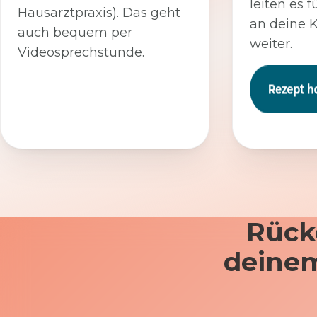
leiten es f
Hausarztpraxis). Das geht
an deine 
auch bequem per
weiter.
Videosprechstunde.
Rück
deinem