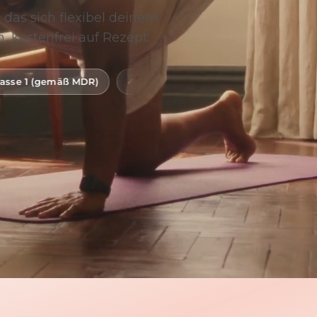
 das sich flexibel deinem
, kostenfrei auf Rezept.
)
Digitale Gesundheitsanwendung (DiGA)
BfArM-gel