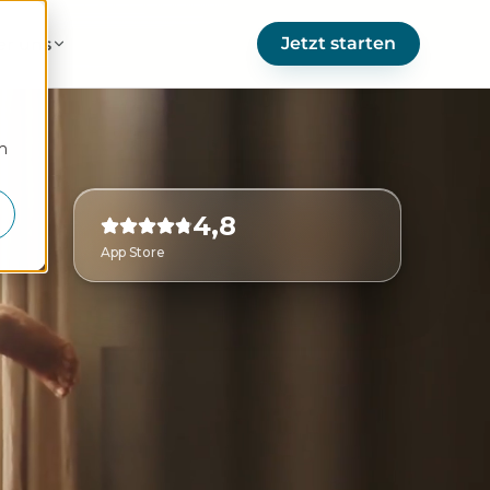
Jetzt starten
er uns
m
4,8
App Store