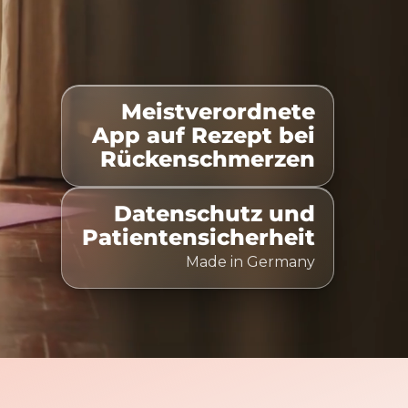
Meistverordnete
istet
100% Kostenübernahme
Zeitlich flexibel nutz
App auf Rezept bei
Rückenschmerzen
Datenschutz und
Patientensicherheit
Made in Germany