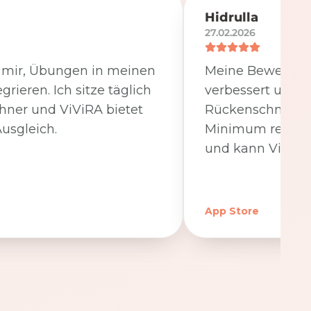
Hidrulla
27.02.2026
t mir, Übungen in meinen
Meine Beweglichk
egrieren. Ich sitze täglich
verbessert und 
hner und ViViRA bietet
Rückenschmerzen
usgleich.
Minimum reduzier
und kann ViViRA
App Store