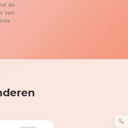
rst du
l. Von
iner
nderen