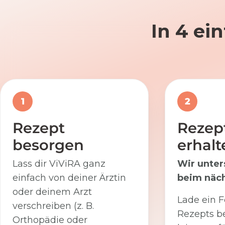
In 4 ei
1
2
Rezept
Rezep
besorgen
erhalt
Lass dir ViViRA ganz
Wir unter
einfach von deiner Ärztin
beim näch
oder deinem Arzt
Lade ein F
verschreiben (z. B.
Rezepts be
Orthopädie oder