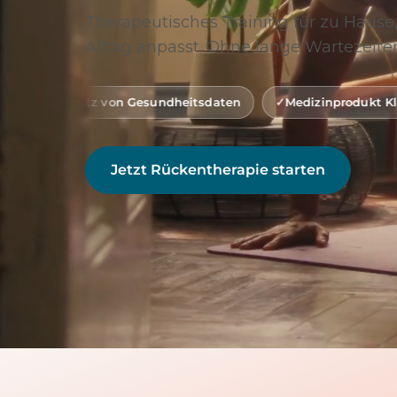
Therapeutisches Training für zu Hause,
Alltag anpasst. Ohne lange Wartezeiten
n Gesundheitsdaten
Medizinprodukt Klasse 1 (gemäß MDR
Jetzt Rückentherapie starten