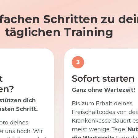
nfachen Schritten zu d
täglichen Training
3
t
Sofort starten
en?
Ganz ohne Wartezeit!
stützen dich
Bis zum Erhalt deines
sten Schritt.
Freischaltcodes von dei
Krankenkasse dauert e
oto deines
meist wenige Tage.
Nut
i uns hoch. Wir