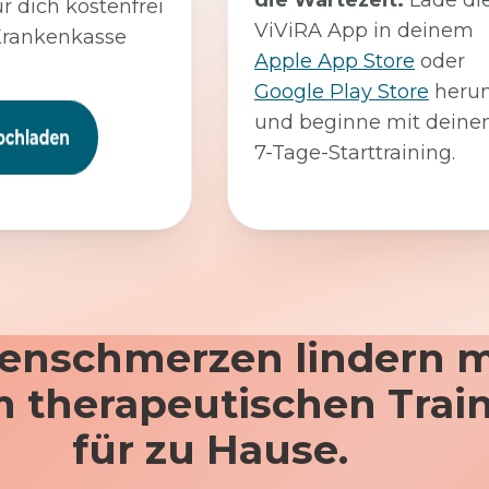
die Wartezeit:
Lade di
ür dich kostenfrei
ViViRA App in deinem
Krankenkasse
Apple App Store
oder
Google Play Store
herun
und beginne mit dein
7-Tage-Starttraining.
enschmerzen lindern m
 therapeutischen Trai
für zu Hause.