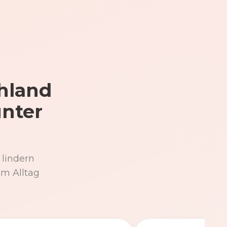
hland
unter
 lindern
im Alltag