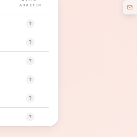
ANDERE
ANBIETER
?
?
?
?
?
?