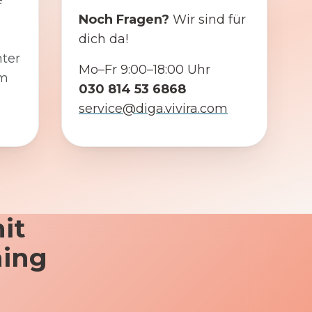
e
Noch Fragen?
Wir sind für
dich da!
ter
Mo–Fr 9:00–18:00 Uhr
em
030 814 53 6868
service@diga.vivira.com
it
ning