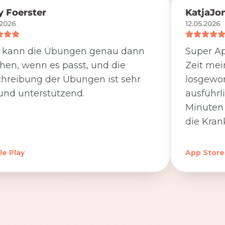
 Foerster
KatjaJo
.2026
12.05.2026
 kann die Übungen genau dann
Super Ap
en, wenn es passt, und die
Zeit me
hreibung der Übungen ist sehr
losgewor
und unterstützend.
ausführl
Minuten 
die Kran
e Play
App Store