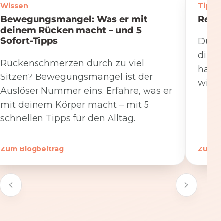
Wissen
Tipps
Bewegungsmangel: Was er mit
Rege
deinem Rücken macht – und 5
Sofort-Tipps
Du we
dire
Rückenschmerzen durch zu viel
hat. 
Sitzen? Bewegungsmangel ist der
wicht
Auslöser Nummer eins. Erfahre, was er
mit deinem Körper macht – mit 5
schnellen Tipps für den Alltag.
Zum Blogbeitrag
Zum B