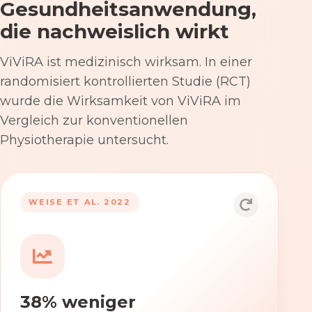
Gesundheitsanwendung,
die nachweislich wirkt
ViViRA ist medizinisch wirksam. In einer
randomisiert kontrollierten Studie (RCT)
wurde die Wirksamkeit von ViViRA im
Vergleich zur konventionellen
Physiotherapie untersucht.
53% nach 12 Wochen
WEISE ET AL. 2022
Die Anwendung von ViViRA reduziert
Rückenschmerzen in klinisch
relevantem Ausmaß – stärker als die
konventionelle Physiotherapie im
38% weniger
Versorgungsalltag.