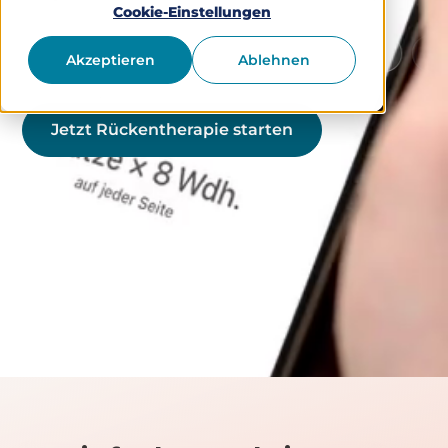
Cookie-Einstellungen
el nutzbar
Schutz von Gesundheitsdaten
Medizinpro
Akzeptieren
Ablehnen
Jetzt Rückentherapie starten