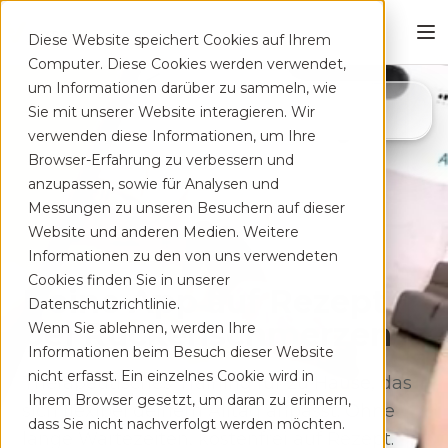
Diese Website speichert Cookies auf Ihrem
Computer. Diese Cookies werden verwendet,
um Informationen darüber zu sammeln, wie
4,8
Sie mit unserer Website interagieren. Wir
App Store
verwenden diese Informationen, um Ihre
Browser-Erfahrung zu verbessern und
anzupassen, sowie für Analysen und
Messungen zu unseren Besuchern auf dieser
Website und anderen Medien. Weitere
Informationen zu den von uns verwendeten
Cookies finden Sie in unserer
Deine App auf Rezept
Datenschutzrichtlinie.
bei Rücken­schmerzen
Wenn Sie ablehnen, werden Ihre
Informationen beim Besuch dieser Website
nicht erfasst. Ein einzelnes Cookie wird in
Therapeutisches Training für zu Hause, das
Ihrem Browser gesetzt, um daran zu erinnern,
sich flexibel deinem Alltag anpasst. Ohne
dass Sie nicht nachverfolgt werden möchten.
lange Wartezeiten, kostenfrei auf Rezept.