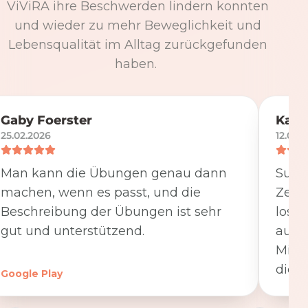
ViViRA ihre Beschwerden lindern konnten
und wieder zu mehr Beweglichkeit und
Lebensqualität im Alltag zurückgefunden
haben.
Gaby Foerster
Katj
25.02.2026
12.05.
Man kann die Übungen genau dann
Super
machen, wenn es passt, und die
Zeit
Beschreibung der Übungen ist sehr
losge
gut und unterstützend.
ausfü
Minut
die K
Google Play