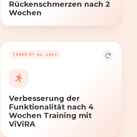
Rückenschmerzen nach 2
Wochen
TEEPE ET AL. 2023
Durch die Anwendung von ViViRA
verbessern sich signifikant die Kraft,
Beweglichkeit und Koordination nach
vierwöchigem Training.
Verbesserung der
Funktionalität nach 4
Wochen Training mit
ViViRA