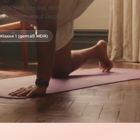
 das sich flexibel deinem
, kostenfrei auf Rezept.
MDR)
Digitale Gesundheitsanwendung (DiGA)
BfArM