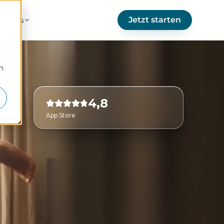
Jetzt starten
er uns
m
4,8
App Store