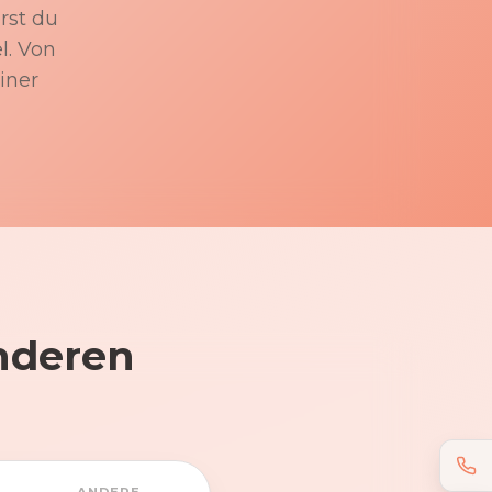
rst du
l. Von
iner
nderen