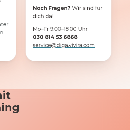
e
Noch Fragen?
Wir sind für
dich da!
ter
Mo–Fr 9:00–18:00 Uhr
em
030 814 53 6868
service@diga.vivira.com
it
ning