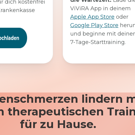
die Wartezeit:
Lade di
ür dich kostenfrei
ViViRA App in deinem
Krankenkasse
Apple App Store
oder
Google Play Store
herun
und beginne mit dein
7-Tage-Starttraining.
enschmerzen lindern m
 therapeutischen Trai
für zu Hause.