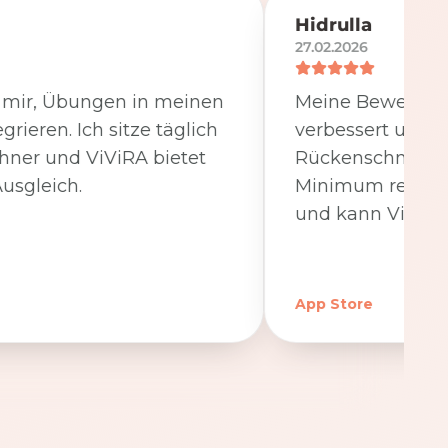
Hidrulla
27.02.2026
t mir, Übungen in meinen
Meine Beweglichk
egrieren. Ich sitze täglich
verbessert und 
hner und ViViRA bietet
Rückenschmerzen
usgleich.
Minimum reduzier
und kann ViViRA
App Store