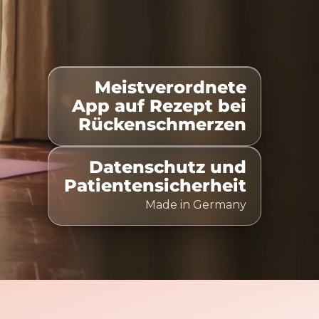
Meistverordnete
-gelistet
100% Kostenübernahme
Zeitlich flexibel 
App auf Rezept bei
Rückenschmerzen
Datenschutz und
Patientensicherheit
Made in Germany