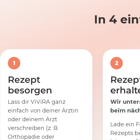
In 4 ei
1
2
Rezept
Rezep
besorgen
erhalt
Lass dir ViViRA ganz
Wir unter
einfach von deiner Ärztin
beim näch
oder deinem Arzt
Lade ein F
verschreiben (z. B.
Rezepts be
Orthopädie oder