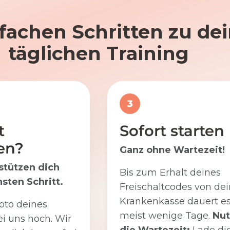
nfachen Schritten zu d
täglichen Training
3
t
Sofort starten
en?
Ganz ohne Wartezeit!
stützen dich
Bis zum Erhalt deines
sten Schritt.
Freischaltcodes von dei
Krankenkasse dauert e
oto deines
meist wenige Tage.
Nut
i uns hoch. Wir