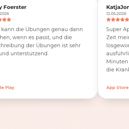
 Foerster
KatjaJo
.2026
12.05.2026
 kann die Übungen genau dann
Super Ap
en, wenn es passt, und die
Zeit me
hreibung der Übungen ist sehr
losgewor
und unterstützend.
ausführl
Minuten 
die Kran
e Play
App Store