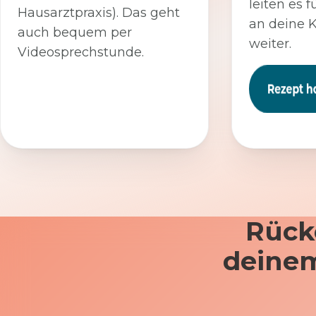
leiten es f
Hausarztpraxis). Das geht
an deine 
auch bequem per
weiter.
Videosprechstunde.
Rück
deinem