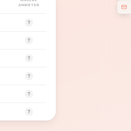
ANDERE
ANBIETER
?
?
?
?
?
?