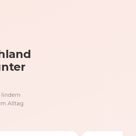
hland
unter
 lindern
im Alltag