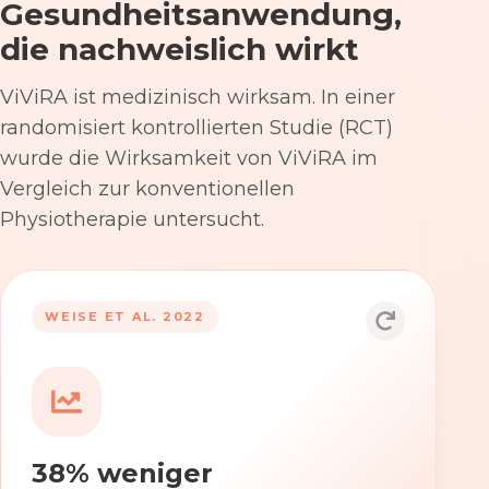
Gesundheitsanwendung,
die nachweislich wirkt
ViViRA ist medizinisch wirksam. In einer
randomisiert kontrollierten Studie (RCT)
wurde die Wirksamkeit von ViViRA im
Vergleich zur konventionellen
Physiotherapie untersucht.
53% nach 12 Wochen
WEISE ET AL. 2022
Die Anwendung von ViViRA reduziert
Rückenschmerzen in klinisch
relevantem Ausmaß – stärker als die
konventionelle Physiotherapie im
38% weniger
Versorgungsalltag.