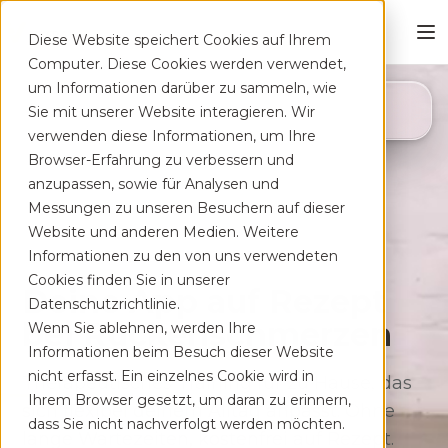
Diese Website speichert Cookies auf Ihrem
Computer. Diese Cookies werden verwendet,
um Informationen darüber zu sammeln, wie
4,8
Sie mit unserer Website interagieren. Wir
App Store
verwenden diese Informationen, um Ihre
Browser-Erfahrung zu verbessern und
anzupassen, sowie für Analysen und
Messungen zu unseren Besuchern auf dieser
Website und anderen Medien. Weitere
Informationen zu den von uns verwendeten
Cookies finden Sie in unserer
Deine App auf Rezept
Datenschutzrichtlinie.
bei Rücken­schmerzen
Wenn Sie ablehnen, werden Ihre
Informationen beim Besuch dieser Website
nicht erfasst. Ein einzelnes Cookie wird in
Therapeutisches Training für zu Hause, das
Ihrem Browser gesetzt, um daran zu erinnern,
sich flexibel deinem Alltag anpasst. Ohne
dass Sie nicht nachverfolgt werden möchten.
lange Wartezeiten, kostenfrei auf Rezept.