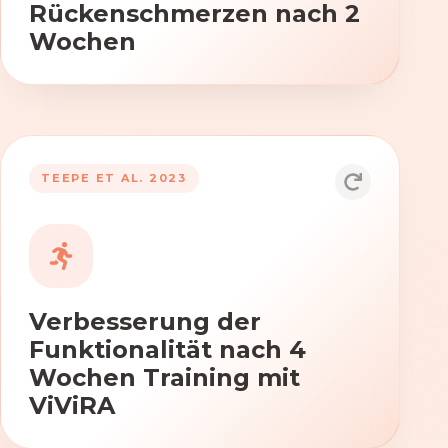
Rückenschmerzen nach 2
Wochen
TEEPE ET AL. 2023
Durch die Anwendung von ViViRA
verbessern sich signifikant die Kraft,
Beweglichkeit und Koordination nach
vierwöchigem Training.
Verbesserung der
Funktionalität nach 4
Wochen Training mit
ViViRA