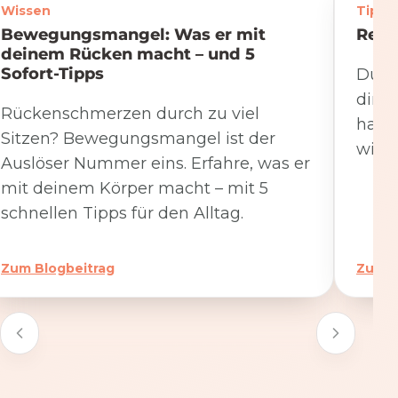
Wissen
Tipps
Bewegungsmangel: Was er mit
Rege
deinem Rücken macht – und 5
Sofort-Tipps
Du we
dire
Rückenschmerzen durch zu viel
hat. 
Sitzen? Bewegungsmangel ist der
wicht
Auslöser Nummer eins. Erfahre, was er
mit deinem Körper macht – mit 5
schnellen Tipps für den Alltag.
Zum Blogbeitrag
Zum B