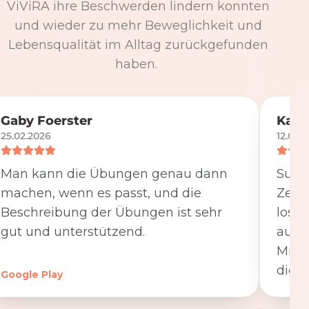
ViViRA ihre Beschwerden lindern konnten
und wieder zu mehr Beweglichkeit und
Lebensqualität im Alltag zurückgefunden
haben.
Gaby Foerster
Katj
25.02.2026
12.05.
Man kann die Übungen genau dann
Super
machen, wenn es passt, und die
Zeit
Beschreibung der Übungen ist sehr
losge
gut und unterstützend.
ausfü
Minut
die K
Google Play