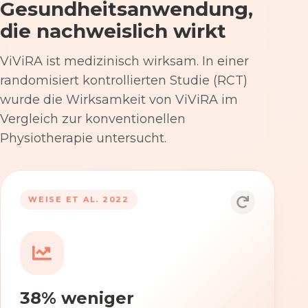
Gesundheitsanwendung,
die nachweislich wirkt
ViViRA ist medizinisch wirksam. In einer
randomisiert kontrollierten Studie (RCT)
wurde die Wirksamkeit von ViViRA im
Vergleich zur konventionellen
Physiotherapie untersucht.
53% nach 12 Wochen
WEISE ET AL. 2022
Die Anwendung von ViViRA reduziert
Rückenschmerzen in klinisch
relevantem Ausmaß – stärker als die
konventionelle Physiotherapie im
38% weniger
Versorgungsalltag.