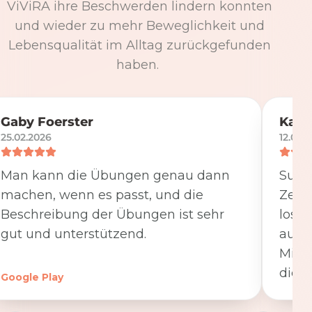
ViViRA ihre Beschwerden lindern konnten
und wieder zu mehr Beweglichkeit und
Lebensqualität im Alltag zurückgefunden
haben.
Gaby Foerster
Katj
25.02.2026
12.05.
Man kann die Übungen genau dann
Super
machen, wenn es passt, und die
Zeit
Beschreibung der Übungen ist sehr
losge
gut und unterstützend.
ausfü
Minut
die K
Google Play