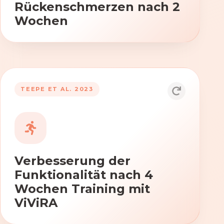
Rückenschmerzen nach 2
Wochen
TEEPE ET AL. 2023
Durch die Anwendung von ViViRA
verbessern sich signifikant die Kraft,
Beweglichkeit und Koordination nach
vierwöchigem Training.
Verbesserung der
Funktionalität nach 4
Wochen Training mit
ViViRA