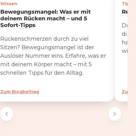
Wissen
Tipps
Bewegungsmangel: Was er mit
Rege
deinem Rücken macht – und 5
Sofort-Tipps
Du we
dire
Rückenschmerzen durch zu viel
hat. 
Sitzen? Bewegungsmangel ist der
wicht
Auslöser Nummer eins. Erfahre, was er
mit deinem Körper macht – mit 5
schnellen Tipps für den Alltag.
Zum Blogbeitrag
Zum B