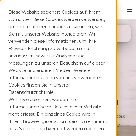
Diese Website speichert Cookies auf Ihrem
Computer. Diese Cookies werden verwendet,
um Informationen darüber zu sammeln, wie
4,8
Sie mit unserer Website interagieren. Wir
App Store
verwenden diese Informationen, um Ihre
Browser-Erfahrung zu verbessern und
anzupassen, sowie für Analysen und
Messungen zu unseren Besuchern auf dieser
Website und anderen Medien. Weitere
Informationen zu den von uns verwendeten
Cookies finden Sie in unserer
Deine App auf Rezept
Datenschutzrichtlinie.
bei Rücken­schmerzen
Wenn Sie ablehnen, werden Ihre
Informationen beim Besuch dieser Website
nicht erfasst. Ein einzelnes Cookie wird in
Therapeutisches Training für zu Hause, das
Ihrem Browser gesetzt, um daran zu erinnern,
sich flexibel deinem Alltag anpasst. Ohne
dass Sie nicht nachverfolgt werden möchten.
lange Wartezeiten, kostenfrei auf Rezept.