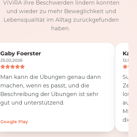
ViViRA ihre Beschwerden lindern konnten
und wieder zu mehr Beweglichkeit und
Lebensqualität im Alltag zurückgefunden
haben.
Gaby Foerster
Katj
25.02.2026
12.05.
Man kann die Übungen genau dann
Super
machen, wenn es passt, und die
Zeit
Beschreibung der Übungen ist sehr
losge
gut und unterstützend.
ausfü
Minut
die K
Google Play