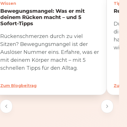
Wissen
Tipps
Bewegungsmangel: Was er mit
Rege
deinem Rücken macht – und 5
Sofort-Tipps
Du we
dire
Rückenschmerzen durch zu viel
hat. 
Sitzen? Bewegungsmangel ist der
wicht
Auslöser Nummer eins. Erfahre, was er
mit deinem Körper macht – mit 5
schnellen Tipps für den Alltag.
Zum Blogbeitrag
Zum B