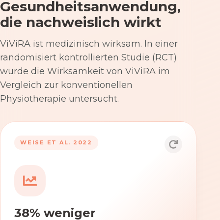
Gesundheitsanwendung,
die nachweislich wirkt
ViViRA ist medizinisch wirksam. In einer
randomisiert kontrollierten Studie (RCT)
wurde die Wirksamkeit von ViViRA im
Vergleich zur konventionellen
Physiotherapie untersucht.
53% nach 12 Wochen
WEISE ET AL. 2022
Die Anwendung von ViViRA reduziert
Rückenschmerzen in klinisch
relevantem Ausmaß – stärker als die
konventionelle Physiotherapie im
38% weniger
Versorgungsalltag.