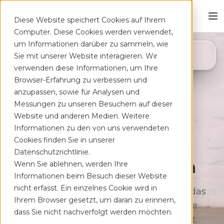
Diese Website speichert Cookies auf Ihrem
Computer. Diese Cookies werden verwendet,
um Informationen darüber zu sammeln, wie
4,8
Sie mit unserer Website interagieren. Wir
App Store
verwenden diese Informationen, um Ihre
Browser-Erfahrung zu verbessern und
anzupassen, sowie für Analysen und
Messungen zu unseren Besuchern auf dieser
Website und anderen Medien. Weitere
Informationen zu den von uns verwendeten
Cookies finden Sie in unserer
Deine App auf Rezept
Datenschutzrichtlinie.
bei Rücken­schmerzen
Wenn Sie ablehnen, werden Ihre
Informationen beim Besuch dieser Website
nicht erfasst. Ein einzelnes Cookie wird in
Therapeutisches Training für zu Hause, das
Ihrem Browser gesetzt, um daran zu erinnern,
sich flexibel deinem Alltag anpasst. Ohne
dass Sie nicht nachverfolgt werden möchten.
lange Wartezeiten, kostenfrei auf Rezept.