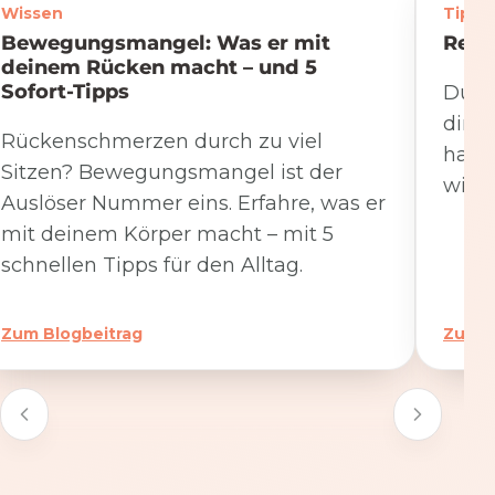
Wissen
Tipps
Bewegungsmangel: Was er mit
Rege
deinem Rücken macht – und 5
Sofort-Tipps
Du we
dire
Rückenschmerzen durch zu viel
hat. 
Sitzen? Bewegungsmangel ist der
wicht
Auslöser Nummer eins. Erfahre, was er
mit deinem Körper macht – mit 5
schnellen Tipps für den Alltag.
Zum Blogbeitrag
Zum B