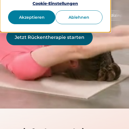
Cookie-Einstellungen
Schutz von Gesundheitsdaten
Medizinprodukt Klass
Akzeptieren
Ablehnen
Jetzt Rückentherapie starten