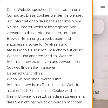
Diese Website speichert Cookies auf Ihrem
Computer. Diese Cookies werden verwendet,
um Informationen darüber zu sammeln, wie
4,8
Sie mit unserer Website interagieren. Wir
App Store
verwenden diese Informationen, um Ihre
Browser-Erfahrung zu verbessern und
anzupassen, sowie für Analysen und
Messungen zu unseren Besuchern auf dieser
Website und anderen Medien. Weitere
Informationen zu den von uns verwendeten
Cookies finden Sie in unserer
Deine App auf Rezept
Datenschutzrichtlinie.
bei Rücken­schmerzen
Wenn Sie ablehnen, werden Ihre
Informationen beim Besuch dieser Website
nicht erfasst. Ein einzelnes Cookie wird in
Therapeutisches Training für zu Hause, das
Ihrem Browser gesetzt, um daran zu erinnern,
sich flexibel deinem Alltag anpasst. Ohne
dass Sie nicht nachverfolgt werden möchten.
lange Wartezeiten, kostenfrei auf Rezept.