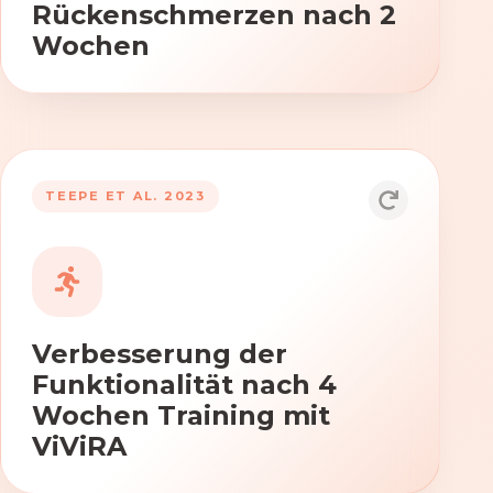
Rückenschmerzen nach 2
Wochen
TEEPE ET AL. 2023
Durch die Anwendung von ViViRA
verbessern sich signifikant die Kraft,
Beweglichkeit und Koordination nach
vierwöchigem Training.
Verbesserung der
Funktionalität nach 4
Wochen Training mit
ViViRA