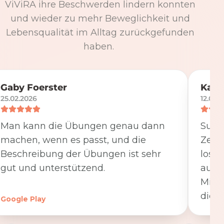
ViViRA ihre Beschwerden lindern konnten
und wieder zu mehr Beweglichkeit und
Lebensqualität im Alltag zurückgefunden
haben.
Gaby Foerster
Katj
25.02.2026
12.05.
Man kann die Übungen genau dann
Super
machen, wenn es passt, und die
Zeit
Beschreibung der Übungen ist sehr
losge
gut und unterstützend.
ausfü
Minut
die K
Google Play