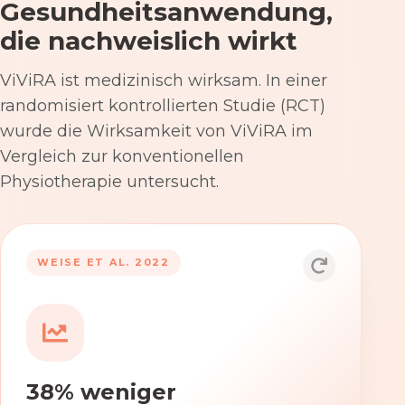
Gesundheitsanwendung,
die nachweislich wirkt
ViViRA ist medizinisch wirksam. In einer
randomisiert kontrollierten Studie (RCT)
wurde die Wirksamkeit von ViViRA im
Vergleich zur konventionellen
Physiotherapie untersucht.
53% nach 12 Wochen
WEISE ET AL. 2022
Die Anwendung von ViViRA reduziert
Rückenschmerzen in klinisch
relevantem Ausmaß – stärker als die
konventionelle Physiotherapie im
38% weniger
Versorgungsalltag.