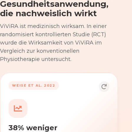
Gesundheitsanwendung,
die nachweislich wirkt
ViViRA ist medizinisch wirksam. In einer
randomisiert kontrollierten Studie (RCT)
wurde die Wirksamkeit von ViViRA im
Vergleich zur konventionellen
Physiotherapie untersucht.
53% nach 12 Wochen
WEISE ET AL. 2022
Die Anwendung von ViViRA reduziert
Rückenschmerzen in klinisch
relevantem Ausmaß – stärker als die
konventionelle Physiotherapie im
38% weniger
Versorgungsalltag.