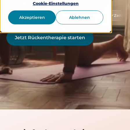
Cookie-Einstellungen
elistet
100% Kostenübernahme
Zeitlich flexibel nu
Akzeptieren
Ablehnen
Jetzt Rückentherapie starten