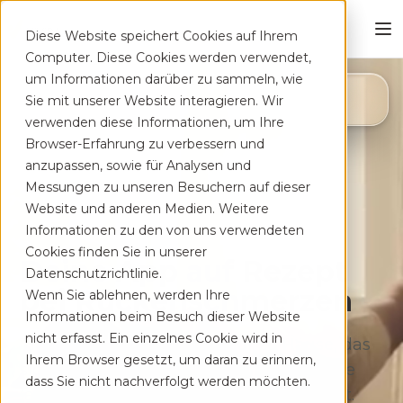
Diese Website speichert Cookies auf Ihrem
Computer. Diese Cookies werden verwendet,
um Informationen darüber zu sammeln, wie
4,8
Sie mit unserer Website interagieren. Wir
App Store
verwenden diese Informationen, um Ihre
Browser-Erfahrung zu verbessern und
anzupassen, sowie für Analysen und
Messungen zu unseren Besuchern auf dieser
Website und anderen Medien. Weitere
Informationen zu den von uns verwendeten
Cookies finden Sie in unserer
Deine App auf Rezept
Datenschutzrichtlinie.
bei Rücken­schmerzen
Wenn Sie ablehnen, werden Ihre
Informationen beim Besuch dieser Website
nicht erfasst. Ein einzelnes Cookie wird in
Therapeutisches Training für zu Hause, das
Ihrem Browser gesetzt, um daran zu erinnern,
sich flexibel deinem Alltag anpasst. Ohne
dass Sie nicht nachverfolgt werden möchten.
lange Wartezeiten, kostenfrei auf Rezept.