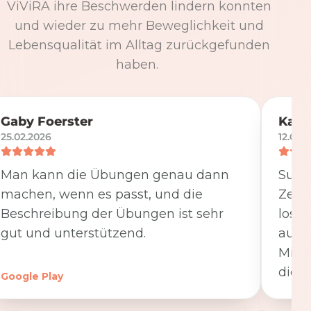
ViViRA ihre Beschwerden lindern konnten
und wieder zu mehr Beweglichkeit und
Lebensqualität im Alltag zurückgefunden
haben.
Gaby Foerster
Katj
25.02.2026
12.05.
Man kann die Übungen genau dann
Super
machen, wenn es passt, und die
Zeit
Beschreibung der Übungen ist sehr
losge
gut und unterstützend.
ausfü
Minut
die K
Google Play