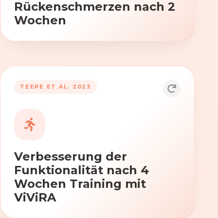
Rückenschmerzen nach 2
Wochen
TEEPE ET AL. 2023
Durch die Anwendung von ViViRA
verbessern sich signifikant die Kraft,
Beweglichkeit und Koordination nach
vierwöchigem Training.
Verbesserung der
Funktionalität nach 4
Wochen Training mit
ViViRA