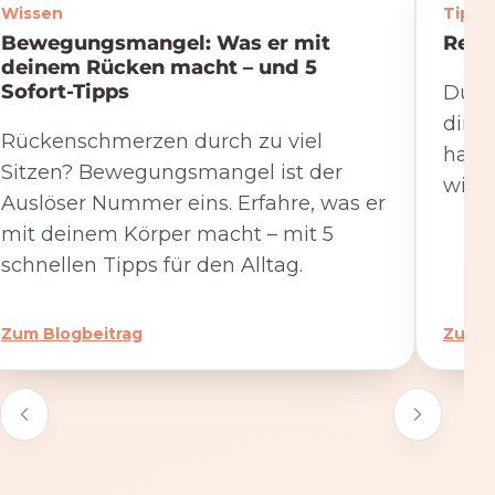
Wissen
Tipps
Bewegungsmangel: Was er mit
Rege
deinem Rücken macht – und 5
Sofort-Tipps
Du we
dire
Rückenschmerzen durch zu viel
hat. 
Sitzen? Bewegungsmangel ist der
wicht
Auslöser Nummer eins. Erfahre, was er
mit deinem Körper macht – mit 5
schnellen Tipps für den Alltag.
Zum Blogbeitrag
Zum B