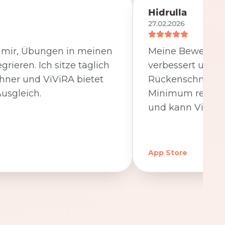
Hidrulla
27.02.2026
t mir, Übungen in meinen
Meine Beweglichk
egrieren. Ich sitze täglich
verbessert und 
hner und ViViRA bietet
Rückenschmerzen
usgleich.
Minimum reduzier
und kann ViViRA
App Store