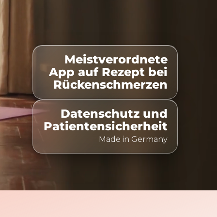
Meistverordnete
elistet
100% Kostenübernahme
Zeitlich flexibel nu
App auf Rezept bei
Rückenschmerzen
Datenschutz und
Patientensicherheit
Made in Germany