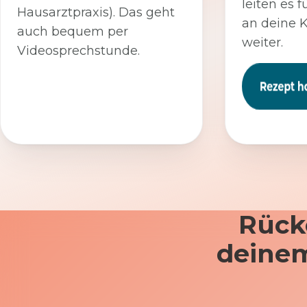
leiten es f
Hausarztpraxis). Das geht
an deine 
auch bequem per
weiter.
Videosprechstunde.
Rück
deinem