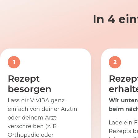
In 4 ei
1
2
Rezept
Rezep
besorgen
erhalt
Lass dir ViViRA ganz
Wir unter
einfach von deiner Ärztin
beim näch
oder deinem Arzt
Lade ein F
verschreiben (z. B.
Rezepts be
Orthopädie oder