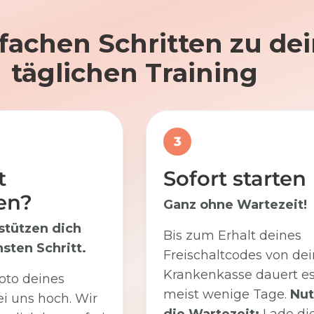
nfachen Schritten zu d
täglichen Training
3
t
Sofort starten
en?
Ganz ohne Wartezeit!
stützen dich
Bis zum Erhalt deines
sten Schritt.
Freischaltcodes von dei
Krankenkasse dauert e
oto deines
meist wenige Tage.
Nut
i uns hoch. Wir