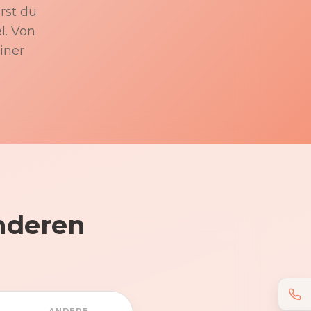
rst du
l. Von
iner
nderen