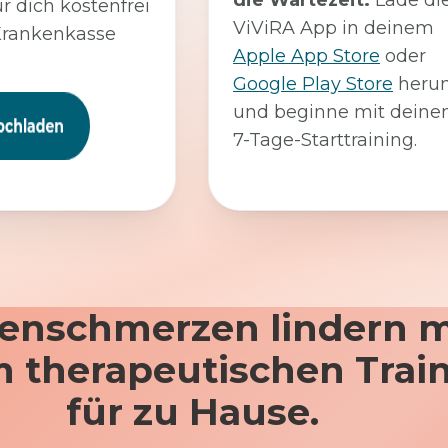
die Wartezeit:
Lade di
ür dich kostenfrei
ViViRA App in deinem
Krankenkasse
Apple App Store
oder
Google Play Store
herun
und beginne mit dein
7-Tage-Starttraining.
enschmerzen lindern m
 therapeutischen Trai
für zu Hause.