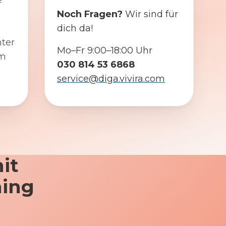
e
Noch Fragen?
Wir sind für
dich da!
ter
Mo–Fr 9:00–18:00 Uhr
em
030 814 53 6868
service@diga.vivira.com
it
ning