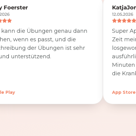
 Foerster
KatjaJo
.2026
12.05.2026
 kann die Übungen genau dann
Super Ap
en, wenn es passt, und die
Zeit me
hreibung der Übungen ist sehr
losgewor
und unterstützend.
ausführl
Minuten 
die Kran
e Play
App Store