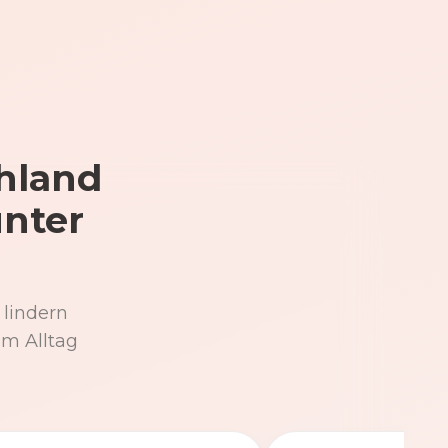
hland
unter
 lindern
im Alltag