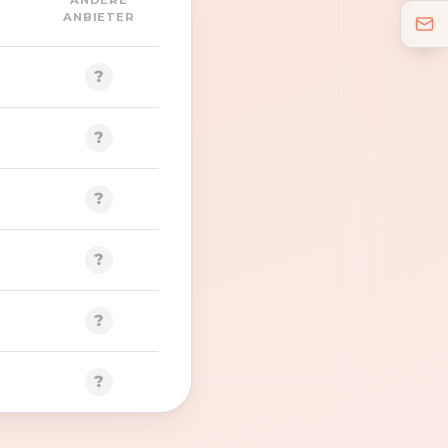
ANDERE
ANBIETER
?
?
?
?
?
?