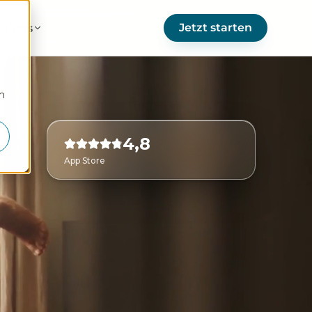
Jetzt starten
er uns
m
4,8
App Store