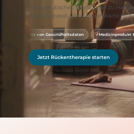
Therapeutisches Training für zu Hause,
Alltag anpasst. Ohne lange Wartezeiten
on Gesundheitsdaten
Medizinprodukt Klasse 1 (gemäß MD
Jetzt Rückentherapie starten