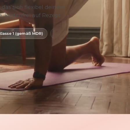
 das sich flexibel deinem
, kostenfrei auf Rezept.
R)
Digitale Gesundheitsanwendung (DiGA)
BfArM-g