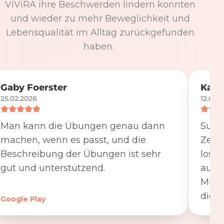
ViViRA ihre Beschwerden lindern konnten
und wieder zu mehr Beweglichkeit und
Lebensqualität im Alltag zurückgefunden
haben.
Gaby Foerster
Katj
25.02.2026
12.05.
Man kann die Übungen genau dann
Super
machen, wenn es passt, und die
Zeit
Beschreibung der Übungen ist sehr
losge
gut und unterstützend.
ausfü
Minut
die K
Google Play