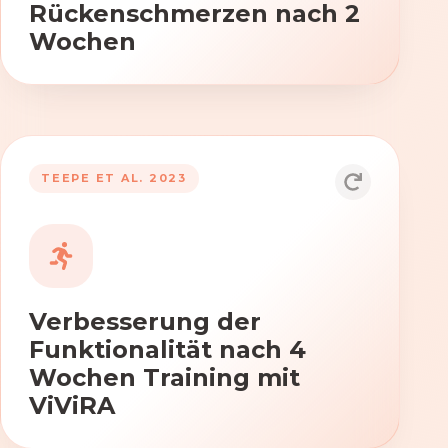
Rückenschmerzen nach 2
Wochen
TEEPE ET AL. 2023
Durch die Anwendung von ViViRA
verbessern sich signifikant die Kraft,
Beweglichkeit und Koordination nach
vierwöchigem Training.
Verbesserung der
Funktionalität nach 4
Wochen Training mit
ViViRA