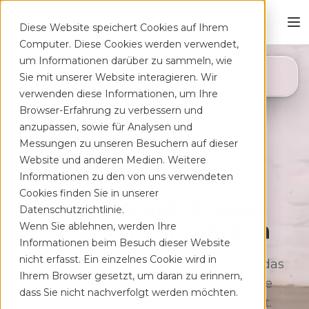
Diese Website speichert Cookies auf Ihrem
Computer. Diese Cookies werden verwendet,
um Informationen darüber zu sammeln, wie
4,8
Sie mit unserer Website interagieren. Wir
App Store
verwenden diese Informationen, um Ihre
Browser-Erfahrung zu verbessern und
anzupassen, sowie für Analysen und
Messungen zu unseren Besuchern auf dieser
Website und anderen Medien. Weitere
Informationen zu den von uns verwendeten
Cookies finden Sie in unserer
Deine App auf Rezept
Datenschutzrichtlinie.
bei Rücken­schmerzen
Wenn Sie ablehnen, werden Ihre
Informationen beim Besuch dieser Website
nicht erfasst. Ein einzelnes Cookie wird in
Therapeutisches Training für zu Hause, das
Ihrem Browser gesetzt, um daran zu erinnern,
sich flexibel deinem Alltag anpasst. Ohne
dass Sie nicht nachverfolgt werden möchten.
lange Wartezeiten, kostenfrei auf Rezept.