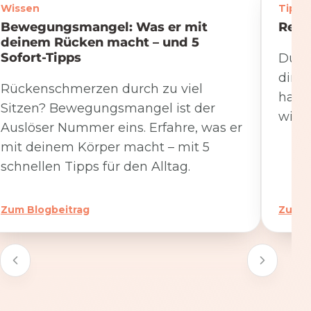
Wissen
Tipps
Bewegungsmangel: Was er mit
Rege
deinem Rücken macht – und 5
Sofort-Tipps
Du we
dire
Rückenschmerzen durch zu viel
hat. 
Sitzen? Bewegungsmangel ist der
wicht
Auslöser Nummer eins. Erfahre, was er
mit deinem Körper macht – mit 5
schnellen Tipps für den Alltag.
Zum Blogbeitrag
Zum B