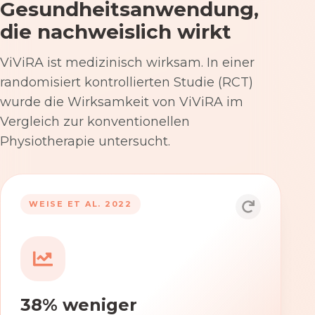
Gesundheitsanwendung,
die nachweislich wirkt
ViViRA ist medizinisch wirksam. In einer
randomisiert kontrollierten Studie (RCT)
wurde die Wirksamkeit von ViViRA im
Vergleich zur konventionellen
Physiotherapie untersucht.
53% nach 12 Wochen
WEISE ET AL. 2022
Die Anwendung von ViViRA reduziert
Rückenschmerzen in klinisch
relevantem Ausmaß – stärker als die
konventionelle Physiotherapie im
38% weniger
Versorgungsalltag.