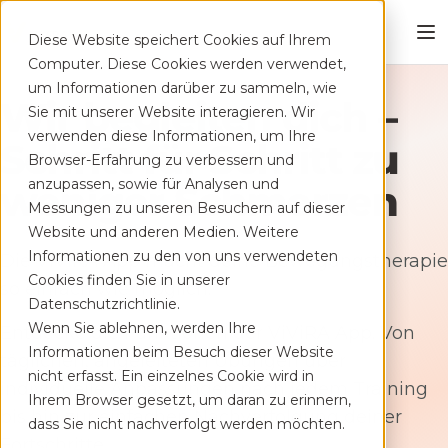
4.5
Diese Website speichert Cookies auf Ihrem
Play Store
Computer. Diese Cookies werden verwendet,
um Informationen darüber zu sammeln, wie
Wir begleiten dich –
Sie mit unserer Website interagieren. Wir
4.8
verwenden diese Informationen, um Ihre
Schritt für Schritt zu
App Store
Browser-Erfahrung zu verbessern und
anzupassen, sowie für Analysen und
weniger Schmerzen
Messungen zu unseren Besuchern auf dieser
Website und anderen Medien. Weitere
Informationen zu den von uns verwendeten
Die ViViRA App macht deine Bewegungstherapie
Cookies finden Sie in unserer
so einfach wie möglich.
Datenschutzrichtlinie.
Wenn Sie ablehnen, werden Ihre
Entdecke die Funktionen der ViViRA App. Von
Informationen beim Besuch dieser Website
täglichen, angeleiteten Übungen über
nicht erfasst. Ein einzelnes Cookie wird in
individuelle Anpassungen nach jedem Training
Ihrem Browser gesetzt, um daran zu erinnern,
bis hin zur einfachen Nachverfolgung deiner
dass Sie nicht nachverfolgt werden möchten.
Fortschritte.