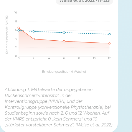
Weise et al. 2022 · n=213
10
Schmerzintensität (VNRS)
8
6
4
2
0
0
2
4
6
8
10
12
Erhebungszeitpunkt (Woche)
Abbildung 1: Mittelwerte der angegebenen
Rückenschmerz-Intensität in der
Interventionsgruppe (ViViRA) und der
Kontrollgruppe (konventionelle Physiotherapie) bei
Studienbeginn sowie nach 2, 6 und 12 Wochen. Auf
der VNRS entspricht 0 „kein Schmerz“ und 10
„stärkster vorstellbarer Schmerz“. (Weise et al. 2022)