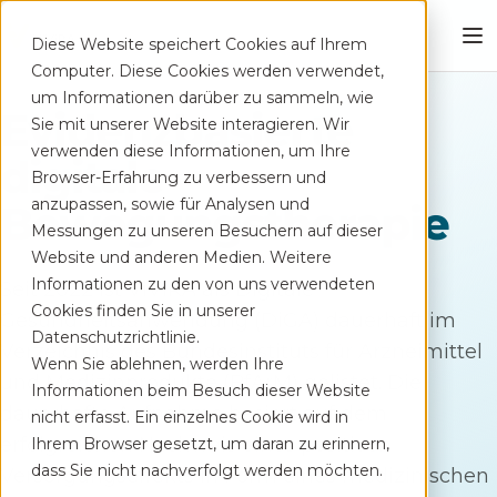
Diese Website speichert Cookies auf Ihrem
Computer. Diese Cookies werden verwendet,
um Informationen darüber zu sammeln, wie
Evidenzbasierte
Sie mit unserer Website interagieren. Wir
verwenden diese Informationen, um Ihre
digitale
Browser-Erfahrung zu verbessern und
anzupassen, sowie für Analysen und
Bewegungstherapie
Messungen zu unseren Besuchern auf dieser
Website und anderen Medien. Weitere
Informationen zu den von uns verwendeten
Seit 2022 ist ViViRA als Digitale
Cookies finden Sie in unserer
Gesundheitsanwendung (
DiGA
) dauerhaft im
Datenschutzrichtlinie.
Verzeichnis des Bundesinstituts für Arzneimittel
Wenn Sie ablehnen, werden Ihre
und Medizinprodukte (
BfArM
) gelistet. Die
Informationen beim Besuch dieser Website
dauerhafte Aufnahme basiert auf dem
nicht erfasst. Ein einzelnes Cookie wird in
erfolgreichen Nachweis eines positiven
Ihrem Browser gesetzt, um daran zu erinnern,
dass Sie nicht nachverfolgt werden möchten.
Versorgungseffekts in Form eines medizinischen