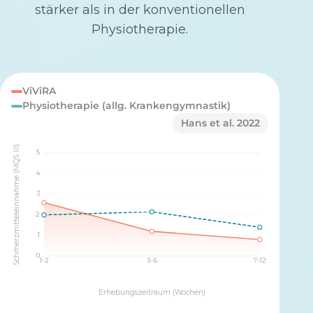
stärker als in der konventionellen
Physiotherapie.
ViViRA
Physiotherapie (allg. Krankengymnastik)
Hans et al. 2022
Schmerzmitteleinnahme (MQS III)
5
4
3
2
1
0
1-2
3–6
7-12
Erhebungszeitraum (Wochen)