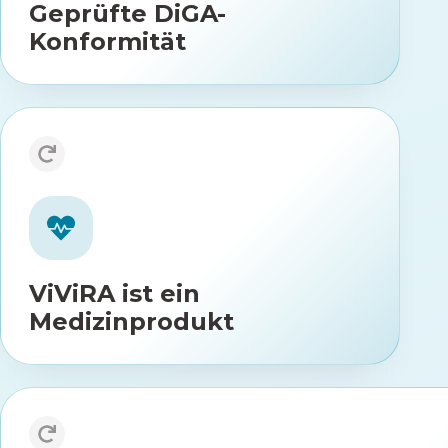
Geprüfte DiGA-
Konformität
ViViRA ist ein Medizinprodukt
der Risikoklasse 1 gemäß der
europäischen
)
MDR
Medizinprodukteverordnung (
ViViRA ist ein
Medizinprodukt
Informationssicherheitsmanagements