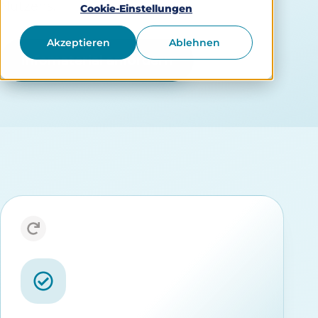
Nutzens.
Cookie-Einstellungen
Akzeptieren
Ablehnen
Infomaterial anfordern
Geprüfte DiGA-Konformität
Dauerhafte Listung im DiGA-
Verzeichnis des BfArM