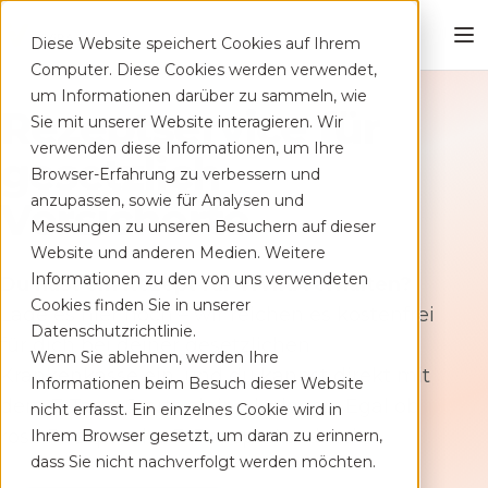
4.5
Diese Website speichert Cookies auf Ihrem
Play Store
Computer. Diese Cookies werden verwendet,
um Informationen darüber zu sammeln, wie
Rezeptservice für
Sie mit unserer Website interagieren. Wir
4.8
verwenden diese Informationen, um Ihre
gesetzlich
App Store
Browser-Erfahrung zu verbessern und
anzupassen, sowie für Analysen und
Versicherte
Messungen zu unseren Besuchern auf dieser
Website und anderen Medien. Weitere
Informationen zu den von uns verwendeten
Du hast ein Rezept für ViViRA erhalten?
Cookies finden Sie in unserer
Lade es hier hoch – wir reichen es kostenfrei
Datenschutzrichtlinie.
für dich bei deiner gesetzlichen
Wenn Sie ablehnen, werden Ihre
Krankenkasse ein, und du kannst direkt mit
Informationen beim Besuch dieser Website
dem 7-Tage-Starttraining loslegen. Egal ob
nicht erfasst. Ein einzelnes Cookie wird in
rosa Rezept oder E-Rezept-Ausdruck.
Ihrem Browser gesetzt, um daran zu erinnern,
dass Sie nicht nachverfolgt werden möchten.