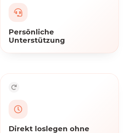
Wir stehen dir bei der erfolgreichen
Nutzung der App und bei allen
Rückfragen jederzeit zur Seite.
Persönliche
Unterstützung
Direkt loslegen ohne Wartezeit
Du musst nicht warten, bis der 16-
stellige Freischaltcode deiner
Krankenkasse bei dir ankommt!
Installiere einfach die App, registriere
Direkt loslegen ohne
dich und beginne zur Überbrückung