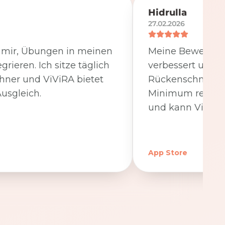
Hidrulla
27.02.2026
t mir, Übungen in meinen
Meine Beweglichk
egrieren. Ich sitze täglich
verbessert und 
hner und ViViRA bietet
Rückenschmerzen
usgleich.
Minimum reduzier
und kann ViViRA
App Store