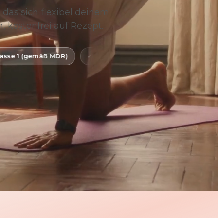
 das sich flexibel deinem
, kostenfrei auf Rezept.
R)
Digitale Gesundheitsanwendung (DiGA)
BfArM-g