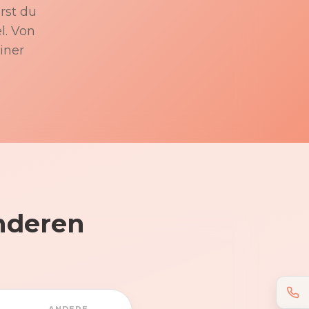
rst du
l. Von
iner
nderen