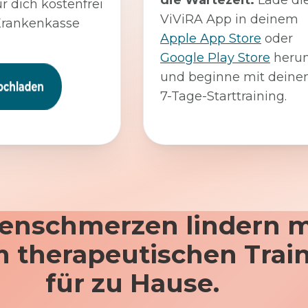
die Wartezeit:
Lade di
ür dich kostenfrei
ViViRA App in deinem
Krankenkasse
Apple App Store
oder
Google Play Store
herun
und beginne mit dein
7-Tage-Starttraining.
enschmerzen lindern m
 therapeutischen Trai
für zu Hause.