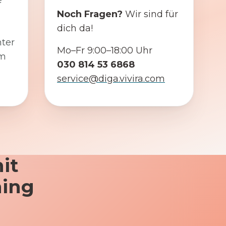
e
Noch Fragen?
Wir sind für
dich da!
ter
Mo–Fr 9:00–18:00 Uhr
em
030 814 53 6868
service@diga.vivira.com
it
ning