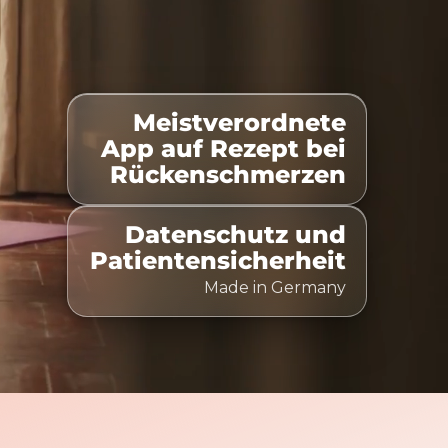
Meistverordnete
elistet
100% Kostenübernahme
Zeitlich flexibel nu
App auf Rezept bei
Rückenschmerzen
Datenschutz und
Patientensicherheit
Made in Germany