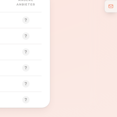
ANDERE
ANBIETER
?
?
?
?
?
?