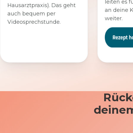
leiten es f
Hausarztpraxis). Das geht
an deine 
auch bequem per
weiter.
Videosprechstunde.
Rück
deinem