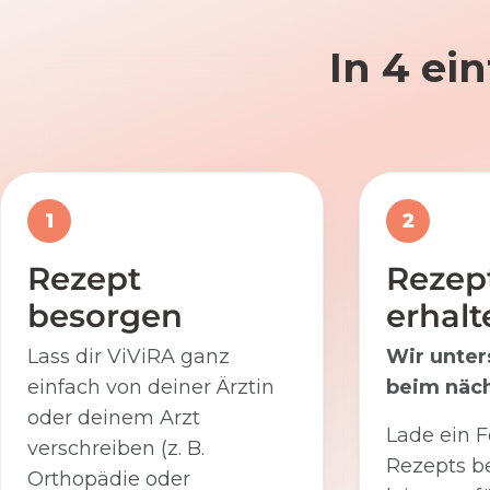
In 4 ei
1
2
Rezept
Rezep
besorgen
erhalt
Lass dir ViViRA ganz
Wir unter
einfach von deiner Ärztin
beim näch
oder deinem Arzt
Lade ein F
verschreiben (z. B.
Rezepts be
Orthopädie oder