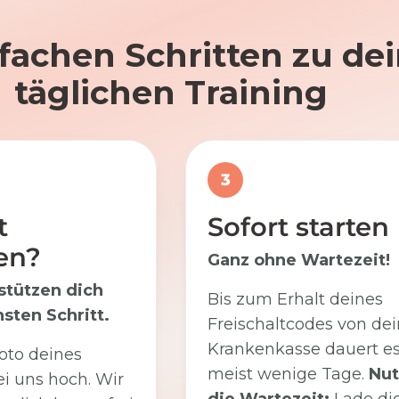
nfachen Schritten zu d
täglichen Training
3
t
Sofort starten
en?
Ganz ohne Wartezeit!
stützen dich
Bis zum Erhalt deines
sten Schritt.
Freischaltcodes von dei
Krankenkasse dauert e
oto deines
meist wenige Tage.
Nut
i uns hoch. Wir