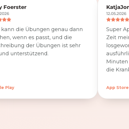
 Foerster
KatjaJo
.2026
12.05.2026
 kann die Übungen genau dann
Super Ap
en, wenn es passt, und die
Zeit me
hreibung der Übungen ist sehr
losgewor
und unterstützend.
ausführl
Minuten 
die Kran
e Play
App Store