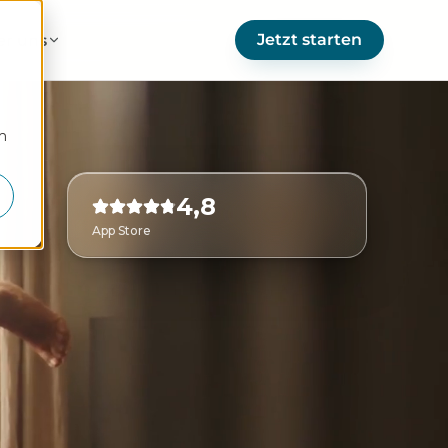
Jetzt starten
er uns
m
4,8
App Store