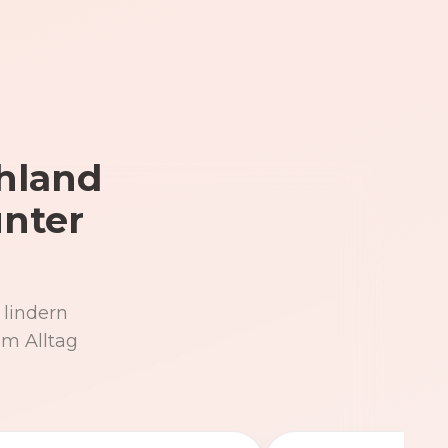
hland
unter
 lindern
im Alltag