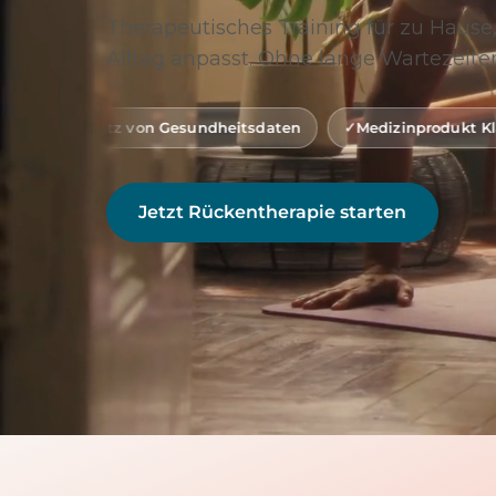
Therapeutisches Training für zu Hause,
Alltag anpasst. Ohne lange Wartezeiten
on Gesundheitsdaten
Medizinprodukt Klasse 1 (gemäß MD
Jetzt Rückentherapie starten