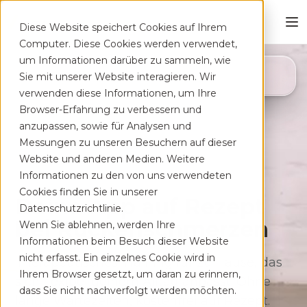
Diese Website speichert Cookies auf Ihrem
Computer. Diese Cookies werden verwendet,
um Informationen darüber zu sammeln, wie
4,8
Sie mit unserer Website interagieren. Wir
App Store
verwenden diese Informationen, um Ihre
Browser-Erfahrung zu verbessern und
anzupassen, sowie für Analysen und
Messungen zu unseren Besuchern auf dieser
Website und anderen Medien. Weitere
Informationen zu den von uns verwendeten
Cookies finden Sie in unserer
Deine App auf Rezept
Datenschutzrichtlinie.
bei Rücken­schmerzen
Wenn Sie ablehnen, werden Ihre
Informationen beim Besuch dieser Website
nicht erfasst. Ein einzelnes Cookie wird in
Therapeutisches Training für zu Hause, das
Ihrem Browser gesetzt, um daran zu erinnern,
sich flexibel deinem Alltag anpasst. Ohne
dass Sie nicht nachverfolgt werden möchten.
lange Wartezeiten, kostenfrei auf Rezept.