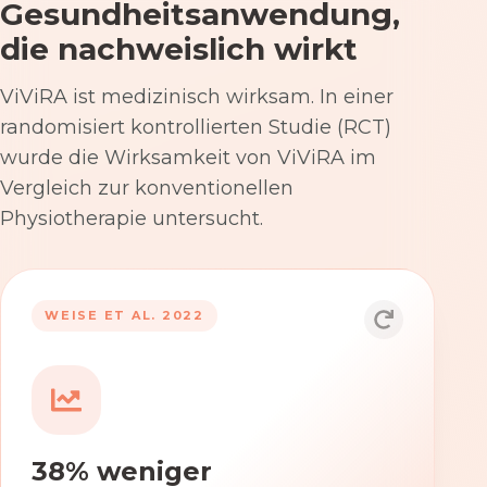
Gesundheitsanwendung,
die nachweislich wirkt
ViViRA ist medizinisch wirksam. In einer
randomisiert kontrollierten Studie (RCT)
wurde die Wirksamkeit von ViViRA im
Vergleich zur konventionellen
Physiotherapie untersucht.
53% nach 12 Wochen
WEISE ET AL. 2022
Die Anwendung von ViViRA reduziert
Rückenschmerzen in klinisch
relevantem Ausmaß – stärker als die
konventionelle Physiotherapie im
38% weniger
Versorgungsalltag.