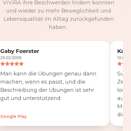
ViViRA ihre Beschwerden lindern konnten
und wieder zu mehr Beweglichkeit und
Lebensqualität im Alltag zurückgefunden
haben.
Gaby Foerster
Katj
25.02.2026
12.05.
Man kann die Übungen genau dann
Super
machen, wenn es passt, und die
Zeit
Beschreibung der Übungen ist sehr
losge
gut und unterstützend.
ausfü
Minut
die K
Google Play