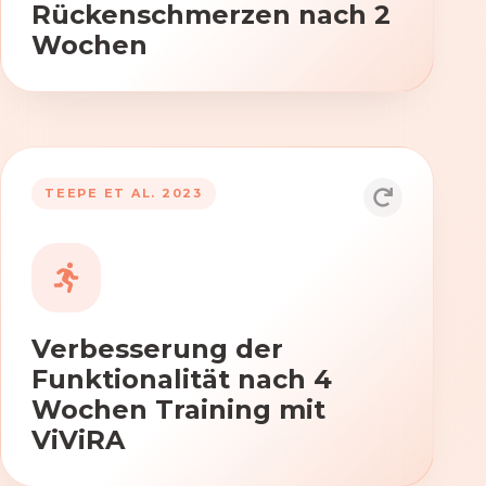
Rückenschmerzen nach 2
Wochen
TEEPE ET AL. 2023
Durch die Anwendung von ViViRA
verbessern sich signifikant die Kraft,
Beweglichkeit und Koordination nach
vierwöchigem Training.
Verbesserung der
Funktionalität nach 4
Wochen Training mit
ViViRA