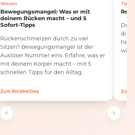
Wissen
Tipps
Bewegungsmangel: Was er mit
Rege
deinem Rücken macht – und 5
Sofort-Tipps
Du we
dire
Rückenschmerzen durch zu viel
hat. 
Sitzen? Bewegungsmangel ist der
wicht
Auslöser Nummer eins. Erfahre, was er
mit deinem Körper macht – mit 5
schnellen Tipps für den Alltag.
Zum Blogbeitrag
Zum B