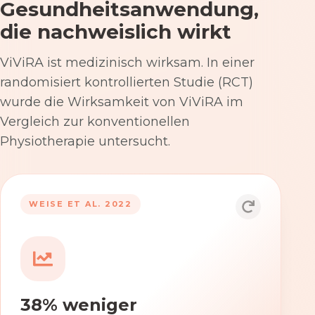
Gesundheitsanwendung,
die nachweislich wirkt
ViViRA ist medizinisch wirksam. In einer
randomisiert kontrollierten Studie (RCT)
wurde die Wirksamkeit von ViViRA im
Vergleich zur konventionellen
Physiotherapie untersucht.
53% nach 12 Wochen
WEISE ET AL. 2022
Die Anwendung von ViViRA reduziert
Rückenschmerzen in klinisch
relevantem Ausmaß – stärker als die
konventionelle Physiotherapie im
38% weniger
Versorgungsalltag.