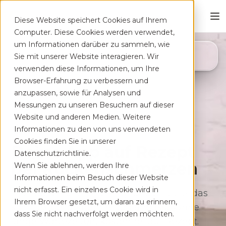
Diese Website speichert Cookies auf Ihrem
Computer. Diese Cookies werden verwendet,
um Informationen darüber zu sammeln, wie
4,8
Sie mit unserer Website interagieren. Wir
App Store
verwenden diese Informationen, um Ihre
Browser-Erfahrung zu verbessern und
anzupassen, sowie für Analysen und
Messungen zu unseren Besuchern auf dieser
Website und anderen Medien. Weitere
Informationen zu den von uns verwendeten
Cookies finden Sie in unserer
Deine App auf Rezept
Datenschutzrichtlinie.
bei Rücken­schmerzen
Wenn Sie ablehnen, werden Ihre
Informationen beim Besuch dieser Website
nicht erfasst. Ein einzelnes Cookie wird in
Therapeutisches Training für zu Hause, das
Ihrem Browser gesetzt, um daran zu erinnern,
sich flexibel deinem Alltag anpasst. Ohne
dass Sie nicht nachverfolgt werden möchten.
lange Wartezeiten, kostenfrei auf Rezept.