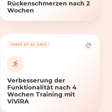
Rückenschmerzen nach 2
Wochen
TEEPE ET AL. 2023
Durch die Anwendung von ViViRA
verbessern sich signifikant die Kraft,
Beweglichkeit und Koordination nach
vierwöchigem Training.
Verbesserung der
Funktionalität nach 4
Wochen Training mit
ViViRA