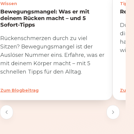
Wissen
Tipps
Bewegungsmangel: Was er mit
Rege
deinem Rücken macht – und 5
Sofort-Tipps
Du we
dire
Rückenschmerzen durch zu viel
hat. 
Sitzen? Bewegungsmangel ist der
wicht
Auslöser Nummer eins. Erfahre, was er
mit deinem Körper macht – mit 5
schnellen Tipps für den Alltag.
Zum Blogbeitrag
Zum B