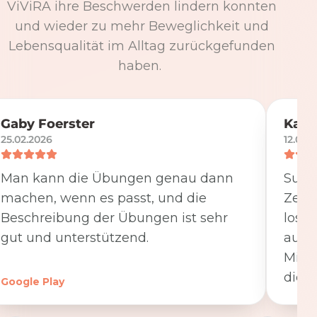
ViViRA ihre Beschwerden lindern konnten
und wieder zu mehr Beweglichkeit und
Lebensqualität im Alltag zurückgefunden
haben.
Gaby Foerster
Katj
25.02.2026
12.05.
Man kann die Übungen genau dann
Super
machen, wenn es passt, und die
Zeit
Beschreibung der Übungen ist sehr
losge
gut und unterstützend.
ausfü
Minut
die K
Google Play