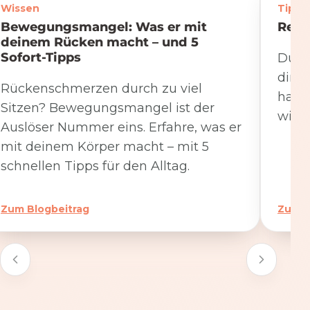
Wissen
Tipps
Bewegungsmangel: Was er mit
Rege
deinem Rücken macht – und 5
Sofort-Tipps
Du we
dire
Rückenschmerzen durch zu viel
hat. 
Sitzen? Bewegungsmangel ist der
wicht
Auslöser Nummer eins. Erfahre, was er
mit deinem Körper macht – mit 5
schnellen Tipps für den Alltag.
Zum Blogbeitrag
Zum B