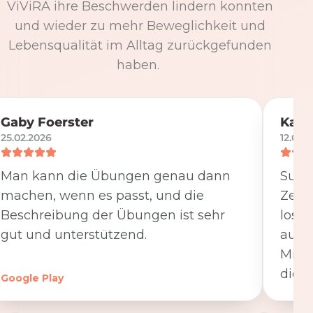
ViViRA ihre Beschwerden lindern konnten
und wieder zu mehr Beweglichkeit und
Lebensqualität im Alltag zurückgefunden
haben.
Gaby Foerster
Katj
25.02.2026
12.05.
Man kann die Übungen genau dann
Super
machen, wenn es passt, und die
Zeit
Beschreibung der Übungen ist sehr
losge
gut und unterstützend.
ausfü
Minut
die K
Google Play