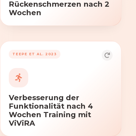
Rückenschmerzen nach 2
Wochen
TEEPE ET AL. 2023
Durch die Anwendung von ViViRA
verbessern sich signifikant die Kraft,
Beweglichkeit und Koordination nach
vierwöchigem Training.
Verbesserung der
Funktionalität nach 4
Wochen Training mit
ViViRA