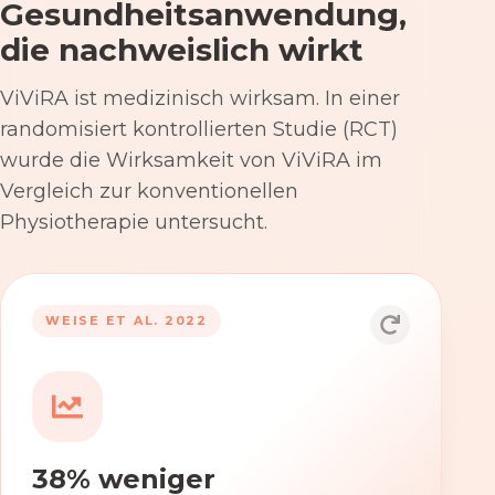
Gesundheitsanwendung,
die nachweislich wirkt
ViViRA ist medizinisch wirksam. In einer
randomisiert kontrollierten Studie (RCT)
wurde die Wirksamkeit von ViViRA im
Vergleich zur konventionellen
Physiotherapie untersucht.
53% nach 12 Wochen
WEISE ET AL. 2022
Die Anwendung von ViViRA reduziert
Rückenschmerzen in klinisch
relevantem Ausmaß – stärker als die
konventionelle Physiotherapie im
38% weniger
Versorgungsalltag.