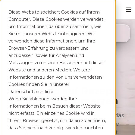
Diese Website speichert Cookies auf Ihrem
Computer. Diese Cookies werden verwendet,
um Informationen darüber zu sammeln, wie
4,8
Sie mit unserer Website interagieren. Wir
App Store
verwenden diese Informationen, um Ihre
Browser-Erfahrung zu verbessern und
anzupassen, sowie für Analysen und
Messungen zu unseren Besuchern auf dieser
Website und anderen Medien. Weitere
Informationen zu den von uns verwendeten
Cookies finden Sie in unserer
Deine App auf Rezept
Datenschutzrichtlinie.
bei Rücken­schmerzen
Wenn Sie ablehnen, werden Ihre
Informationen beim Besuch dieser Website
nicht erfasst. Ein einzelnes Cookie wird in
Therapeutisches Training für zu Hause, das
Ihrem Browser gesetzt, um daran zu erinnern,
sich flexibel deinem Alltag anpasst. Ohne
dass Sie nicht nachverfolgt werden möchten.
lange Wartezeiten, kostenfrei auf Rezept.