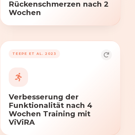
Rückenschmerzen nach 2
Wochen
TEEPE ET AL. 2023
Durch die Anwendung von ViViRA
verbessern sich signifikant die Kraft,
Beweglichkeit und Koordination nach
vierwöchigem Training.
Verbesserung der
Funktionalität nach 4
Wochen Training mit
ViViRA