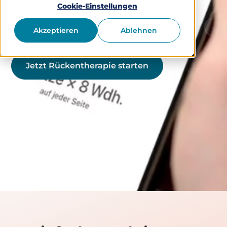
Cookie-Einstellungen
 nutzbar
Schutz von Gesundheitsdaten
Medizinprod
Akzeptieren
Ablehnen
Jetzt Rückentherapie starten