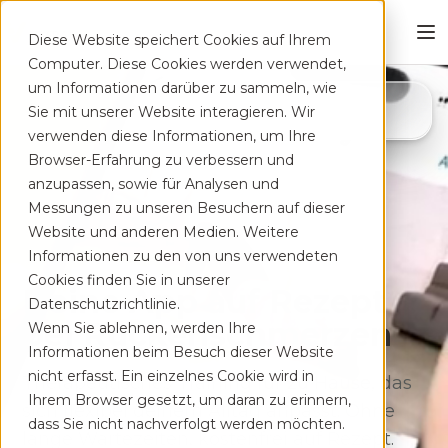
Diese Website speichert Cookies auf Ihrem
Computer. Diese Cookies werden verwendet,
um Informationen darüber zu sammeln, wie
4,8
Sie mit unserer Website interagieren. Wir
App Store
verwenden diese Informationen, um Ihre
Browser-Erfahrung zu verbessern und
anzupassen, sowie für Analysen und
Messungen zu unseren Besuchern auf dieser
Website und anderen Medien. Weitere
Informationen zu den von uns verwendeten
Cookies finden Sie in unserer
Deine App auf Rezept
Datenschutzrichtlinie.
bei Rücken­schmerzen
Wenn Sie ablehnen, werden Ihre
Informationen beim Besuch dieser Website
nicht erfasst. Ein einzelnes Cookie wird in
Therapeutisches Training für zu Hause, das
Ihrem Browser gesetzt, um daran zu erinnern,
sich flexibel deinem Alltag anpasst. Ohne
dass Sie nicht nachverfolgt werden möchten.
lange Wartezeiten, kostenfrei auf Rezept.