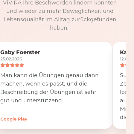
ViViRA ihre Beschwerden lindern konnten
und wieder zu mehr Beweglichkeit und
Lebensqualität im Alltag zurückgefunden
haben.
Gaby Foerster
Katj
25.02.2026
12.05.
Man kann die Übungen genau dann
Super
machen, wenn es passt, und die
Zeit
Beschreibung der Übungen ist sehr
losge
gut und unterstützend.
ausfü
Minut
die K
Google Play