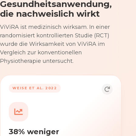
Gesundheitsanwendung,
die nachweislich wirkt
ViViRA ist medizinisch wirksam. In einer
randomisiert kontrollierten Studie (RCT)
wurde die Wirksamkeit von ViViRA im
Vergleich zur konventionellen
Physiotherapie untersucht.
53% nach 12 Wochen
WEISE ET AL. 2022
Die Anwendung von ViViRA reduziert
Rückenschmerzen in klinisch
relevantem Ausmaß – stärker als die
konventionelle Physiotherapie im
38% weniger
Versorgungsalltag.