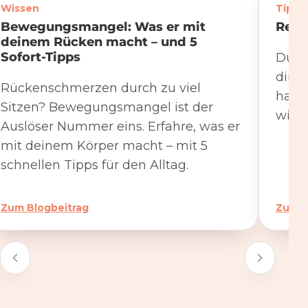
Wissen
Tipps
Bewegungsmangel: Was er mit
Rege
deinem Rücken macht – und 5
Sofort-Tipps
Du we
dire
Rückenschmerzen durch zu viel
hat. 
Sitzen? Bewegungsmangel ist der
wicht
Auslöser Nummer eins. Erfahre, was er
mit deinem Körper macht – mit 5
schnellen Tipps für den Alltag.
Zum Blogbeitrag
Zum B