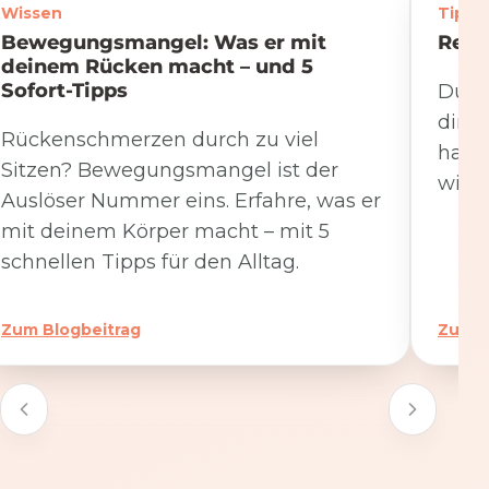
Wissen
Tipps
Bewegungsmangel: Was er mit
Rege
deinem Rücken macht – und 5
Sofort-Tipps
Du we
dire
Rückenschmerzen durch zu viel
hat. 
Sitzen? Bewegungsmangel ist der
wicht
Auslöser Nummer eins. Erfahre, was er
mit deinem Körper macht – mit 5
schnellen Tipps für den Alltag.
Zum Blogbeitrag
Zum B