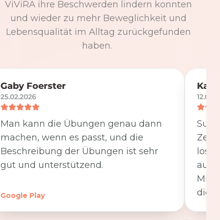
ViViRA ihre Beschwerden lindern konnten
und wieder zu mehr Beweglichkeit und
Lebensqualität im Alltag zurückgefunden
haben.
Gaby Foerster
Katj
25.02.2026
12.05.
Man kann die Übungen genau dann
Super
machen, wenn es passt, und die
Zeit
Beschreibung der Übungen ist sehr
losge
gut und unterstützend.
ausfü
Minut
die K
Google Play