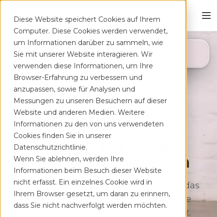
Diese Website speichert Cookies auf Ihrem
Computer. Diese Cookies werden verwendet,
um Informationen darüber zu sammeln, wie
4,8
Sie mit unserer Website interagieren. Wir
App Store
verwenden diese Informationen, um Ihre
Browser-Erfahrung zu verbessern und
anzupassen, sowie für Analysen und
Messungen zu unseren Besuchern auf dieser
Website und anderen Medien. Weitere
Informationen zu den von uns verwendeten
Cookies finden Sie in unserer
Deine App auf Rezept
Datenschutzrichtlinie.
bei Rücken­schmerzen
Wenn Sie ablehnen, werden Ihre
Informationen beim Besuch dieser Website
nicht erfasst. Ein einzelnes Cookie wird in
Therapeutisches Training für zu Hause, das
Ihrem Browser gesetzt, um daran zu erinnern,
sich flexibel deinem Alltag anpasst. Ohne
dass Sie nicht nachverfolgt werden möchten.
lange Wartezeiten, kostenfrei auf Rezept.