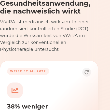
Gesundheitsanwendung,
die nachweislich wirkt
ViViRA ist medizinisch wirksam. In einer
randomisiert kontrollierten Studie (RCT)
wurde die Wirksamkeit von ViViRA im
Vergleich zur konventionellen
Physiotherapie untersucht.
53% nach 12 Wochen
WEISE ET AL. 2022
Die Anwendung von ViViRA reduziert
Rückenschmerzen in klinisch
relevantem Ausmaß – stärker als die
konventionelle Physiotherapie im
38% weniger
Versorgungsalltag.