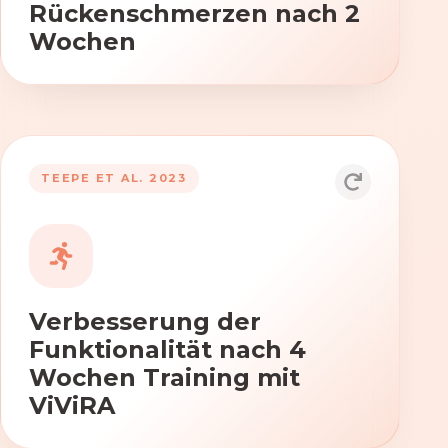
Rückenschmerzen nach 2
Wochen
TEEPE ET AL. 2023
Durch die Anwendung von ViViRA
verbessern sich signifikant die Kraft,
Beweglichkeit und Koordination nach
vierwöchigem Training.
Verbesserung der
Funktionalität nach 4
Wochen Training mit
ViViRA