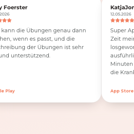
 Foerster
KatjaJo
.2026
12.05.2026
 kann die Übungen genau dann
Super Ap
en, wenn es passt, und die
Zeit me
hreibung der Übungen ist sehr
losgewor
und unterstützend.
ausführl
Minuten 
die Kran
e Play
App Store