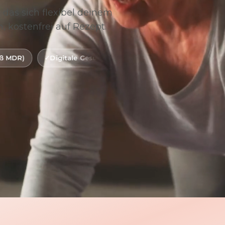
 das sich flexibel deinem
, kostenfrei auf Rezept.
gitale Gesundheitsanwendung (DiGA)
BfArM-gelistet