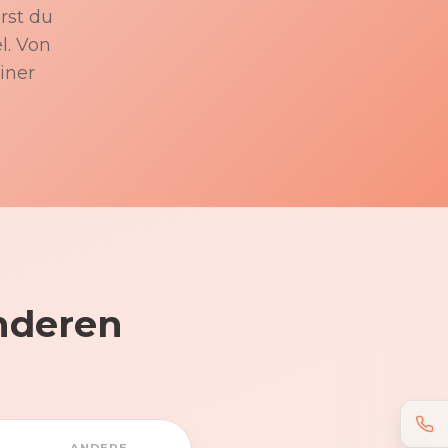
rst du
l. Von
iner
nderen