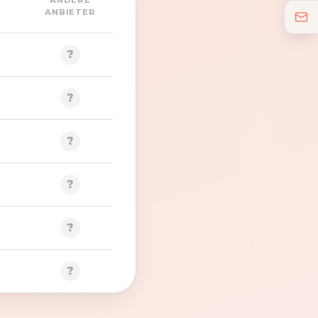
ANDERE
ANBIETER
?
?
?
?
?
?