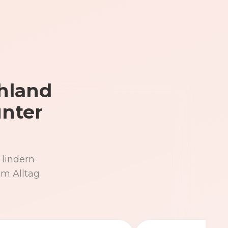
hland
unter
 lindern
im Alltag