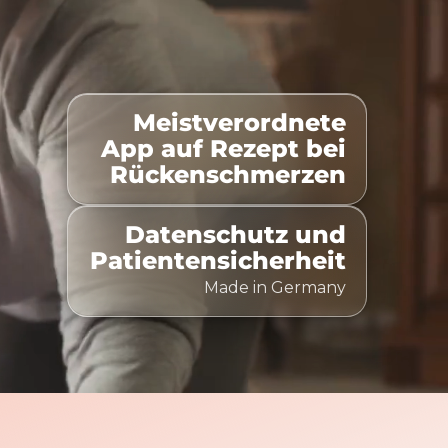
Meistverordnete
100% Kostenübernahme
Zeitlich flexibel nutzbar
App auf Rezept bei
Rückenschmerzen
Datenschutz und
Patientensicherheit
Made in Germany