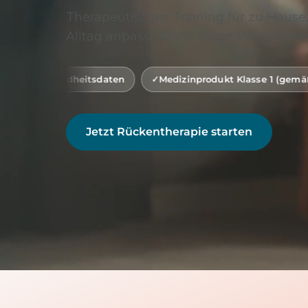
Therapeutisches Training für zu Hause,
Alltag anpasst. Ohne lange Wartezeiten
itsdaten
Medizinprodukt Klasse 1 (gemäß MDR)
Di
Jetzt Rückentherapie starten