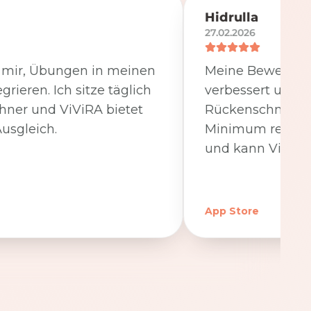
Hidrulla
27.02.2026
t mir, Übungen in meinen
Meine Beweglichk
egrieren. Ich sitze täglich
verbessert und 
hner und ViViRA bietet
Rückenschmerzen
usgleich.
Minimum reduzier
und kann ViViRA
App Store