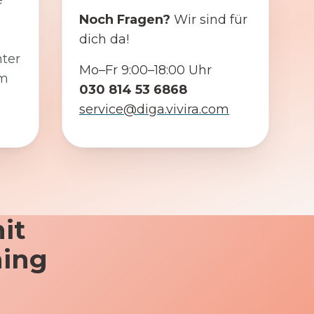
e
Noch Fragen?
Wir sind für
dich da!
ter
Mo–Fr 9:00–18:00 Uhr
em
030 814 53 6868
service@diga.vivira.com
it
ning