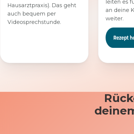
leiten es f
Hausarztpraxis). Das geht
an deine 
auch bequem per
weiter.
Videosprechstunde.
Rück
deinem