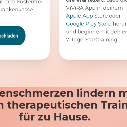
die Wartezeit:
Lade di
ür dich kostenfrei
ViViRA App in deinem
Krankenkasse
Apple App Store
oder
Google Play Store
herun
und beginne mit dein
7-Tage-Starttraining.
enschmerzen lindern m
 therapeutischen Trai
für zu Hause.