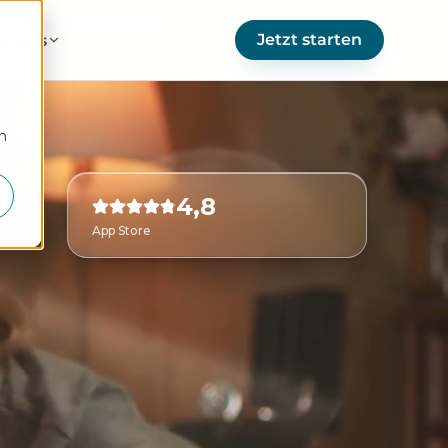
Jetzt starten
er uns
m
4,8
App Store