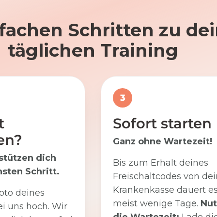
nfachen Schritten zu d
täglichen Training
3
t
Sofort starten
en?
Ganz ohne Wartezeit!
stützen dich
Bis zum Erhalt deines
sten Schritt.
Freischaltcodes von dei
Krankenkasse dauert e
oto deines
meist wenige Tage.
Nut
i uns hoch. Wir