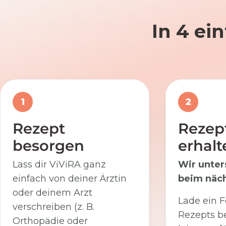
In 4 ei
1
2
Rezept
Rezep
besorgen
erhalt
Lass dir ViViRA ganz
Wir unter
einfach von deiner Ärztin
beim näch
oder deinem Arzt
Lade ein F
verschreiben (z. B.
Rezepts be
Orthopädie oder