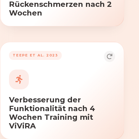
Rückenschmerzen nach 2
Wochen
TEEPE ET AL. 2023
Durch die Anwendung von ViViRA
verbessern sich signifikant die Kraft,
Beweglichkeit und Koordination nach
vierwöchigem Training.
Verbesserung der
Funktionalität nach 4
Wochen Training mit
ViViRA