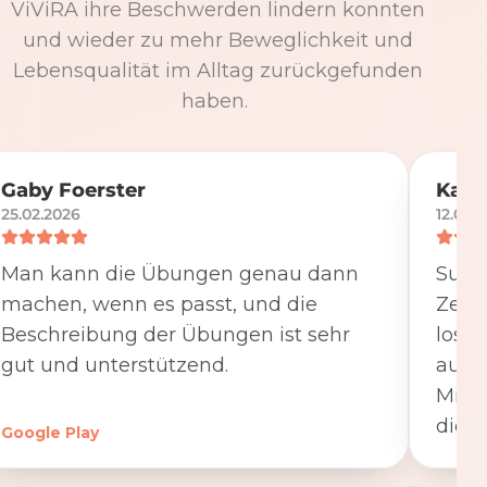
ViViRA ihre Beschwerden lindern konnten
und wieder zu mehr Beweglichkeit und
Lebensqualität im Alltag zurückgefunden
haben.
Gaby Foerster
Katj
25.02.2026
12.05.
Man kann die Übungen genau dann
Super
machen, wenn es passt, und die
Zeit
Beschreibung der Übungen ist sehr
losge
gut und unterstützend.
ausfü
Minut
die K
Google Play