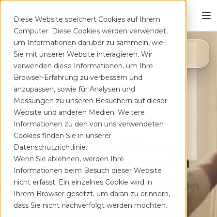
Diese Website speichert Cookies auf Ihrem
Computer. Diese Cookies werden verwendet,
um Informationen darüber zu sammeln, wie
4,8
Sie mit unserer Website interagieren. Wir
App Store
verwenden diese Informationen, um Ihre
Browser-Erfahrung zu verbessern und
anzupassen, sowie für Analysen und
Messungen zu unseren Besuchern auf dieser
Website und anderen Medien. Weitere
Informationen zu den von uns verwendeten
Cookies finden Sie in unserer
Deine App auf Rezept
Datenschutzrichtlinie.
bei Rücken­schmerzen
Wenn Sie ablehnen, werden Ihre
Informationen beim Besuch dieser Website
nicht erfasst. Ein einzelnes Cookie wird in
Therapeutisches Training für zu Hause, das
Ihrem Browser gesetzt, um daran zu erinnern,
sich flexibel deinem Alltag anpasst. Ohne
dass Sie nicht nachverfolgt werden möchten.
lange Wartezeiten, kostenfrei auf Rezept.