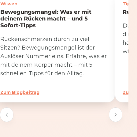
Wissen
Tipps
Bewegungsmangel: Was er mit
Rege
deinem Rücken macht – und 5
Sofort-Tipps
Du we
dire
Rückenschmerzen durch zu viel
hat. 
Sitzen? Bewegungsmangel ist der
wicht
Auslöser Nummer eins. Erfahre, was er
mit deinem Körper macht – mit 5
schnellen Tipps für den Alltag.
Zum Blogbeitrag
Zum B