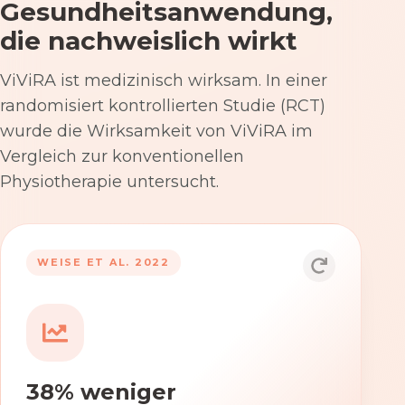
Gesundheitsanwendung,
die nachweislich wirkt
ViViRA ist medizinisch wirksam. In einer
randomisiert kontrollierten Studie (RCT)
wurde die Wirksamkeit von ViViRA im
Vergleich zur konventionellen
Physiotherapie untersucht.
53% nach 12 Wochen
WEISE ET AL. 2022
Die Anwendung von ViViRA reduziert
Rückenschmerzen in klinisch
relevantem Ausmaß – stärker als die
konventionelle Physiotherapie im
38% weniger
Versorgungsalltag.