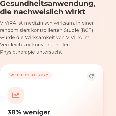
Gesundheitsanwendung,
die nachweislich wirkt
ViViRA ist medizinisch wirksam. In einer
randomisiert kontrollierten Studie (RCT)
wurde die Wirksamkeit von ViViRA im
Vergleich zur konventionellen
Physiotherapie untersucht.
53% nach 12 Wochen
WEISE ET AL. 2022
Die Anwendung von ViViRA reduziert
Rückenschmerzen in klinisch
relevantem Ausmaß – stärker als die
konventionelle Physiotherapie im
38% weniger
Versorgungsalltag.