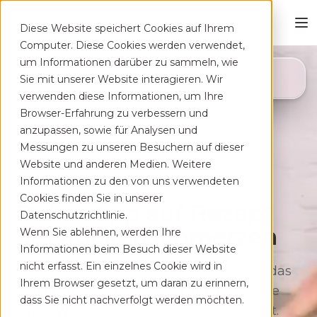
Diese Website speichert Cookies auf Ihrem
Computer. Diese Cookies werden verwendet,
um Informationen darüber zu sammeln, wie
4,8
Sie mit unserer Website interagieren. Wir
App Store
verwenden diese Informationen, um Ihre
Browser-Erfahrung zu verbessern und
anzupassen, sowie für Analysen und
Messungen zu unseren Besuchern auf dieser
Website und anderen Medien. Weitere
Informationen zu den von uns verwendeten
Cookies finden Sie in unserer
Deine App auf Rezept
Datenschutzrichtlinie.
bei Rücken­schmerzen
Wenn Sie ablehnen, werden Ihre
Informationen beim Besuch dieser Website
nicht erfasst. Ein einzelnes Cookie wird in
Therapeutisches Training für zu Hause, das
Ihrem Browser gesetzt, um daran zu erinnern,
sich flexibel deinem Alltag anpasst. Ohne
dass Sie nicht nachverfolgt werden möchten.
lange Wartezeiten, kostenfrei auf Rezept.