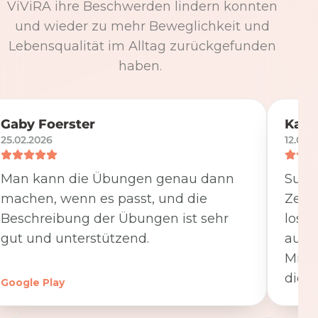
ViViRA ihre Beschwerden lindern konnten
und wieder zu mehr Beweglichkeit und
Lebensqualität im Alltag zurückgefunden
haben.
Gaby Foerster
Katj
25.02.2026
12.05.
Man kann die Übungen genau dann
Super
machen, wenn es passt, und die
Zeit
Beschreibung der Übungen ist sehr
losge
gut und unterstützend.
ausfü
Minut
die K
Google Play