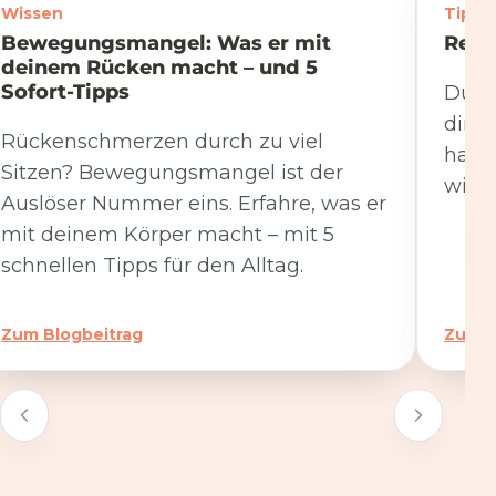
Wissen
Tipps
Bewegungsmangel: Was er mit
Rege
deinem Rücken macht – und 5
Sofort-Tipps
Du we
dire
Rückenschmerzen durch zu viel
hat. 
Sitzen? Bewegungsmangel ist der
wicht
Auslöser Nummer eins. Erfahre, was er
mit deinem Körper macht – mit 5
schnellen Tipps für den Alltag.
Zum Blogbeitrag
Zum B