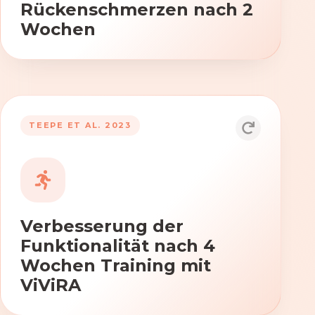
Rückenschmerzen nach 2
Wochen
TEEPE ET AL. 2023
Durch die Anwendung von ViViRA
verbessern sich signifikant die Kraft,
Beweglichkeit und Koordination nach
vierwöchigem Training.
Verbesserung der
Funktionalität nach 4
Wochen Training mit
ViViRA