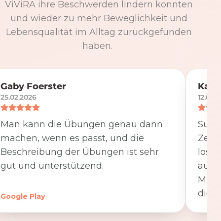
ViViRA ihre Beschwerden lindern konnten
und wieder zu mehr Beweglichkeit und
Lebensqualität im Alltag zurückgefunden
haben.
Gaby Foerster
Katj
25.02.2026
12.05.
Man kann die Übungen genau dann
Super
machen, wenn es passt, und die
Zeit
Beschreibung der Übungen ist sehr
losge
gut und unterstützend.
ausfü
Minut
die K
Google Play