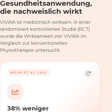
Gesundheitsanwendung,
die nachweislich wirkt
ViViRA ist medizinisch wirksam. In einer
randomisiert kontrollierten Studie (RCT)
wurde die Wirksamkeit von ViViRA im
Vergleich zur konventionellen
Physiotherapie untersucht.
53% nach 12 Wochen
WEISE ET AL. 2022
Die Anwendung von ViViRA reduziert
Rückenschmerzen in klinisch
relevantem Ausmaß – stärker als die
konventionelle Physiotherapie im
38% weniger
Versorgungsalltag.