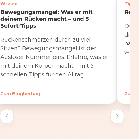
Wissen
Tipps
Bewegungsmangel: Was er mit
Rege
deinem Rücken macht – und 5
Sofort-Tipps
Du we
dire
Rückenschmerzen durch zu viel
hat. 
Sitzen? Bewegungsmangel ist der
wicht
Auslöser Nummer eins. Erfahre, was er
mit deinem Körper macht – mit 5
schnellen Tipps für den Alltag.
Zum Blogbeitrag
Zum B