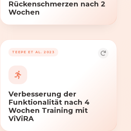
Rückenschmerzen nach 2
Wochen
TEEPE ET AL. 2023
Durch die Anwendung von ViViRA
verbessern sich signifikant die Kraft,
Beweglichkeit und Koordination nach
vierwöchigem Training.
Verbesserung der
Funktionalität nach 4
Wochen Training mit
ViViRA