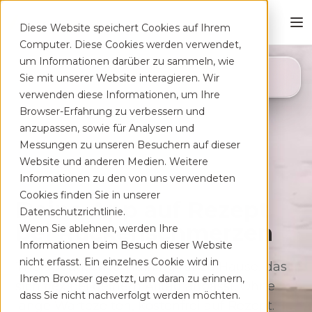
Diese Website speichert Cookies auf Ihrem
Computer. Diese Cookies werden verwendet,
um Informationen darüber zu sammeln, wie
4,8
Sie mit unserer Website interagieren. Wir
App Store
verwenden diese Informationen, um Ihre
Browser-Erfahrung zu verbessern und
anzupassen, sowie für Analysen und
Messungen zu unseren Besuchern auf dieser
Website und anderen Medien. Weitere
Informationen zu den von uns verwendeten
Cookies finden Sie in unserer
Deine App auf Rezept
Datenschutzrichtlinie.
bei Rücken­schmerzen
Wenn Sie ablehnen, werden Ihre
Informationen beim Besuch dieser Website
nicht erfasst. Ein einzelnes Cookie wird in
Therapeutisches Training für zu Hause, das
Ihrem Browser gesetzt, um daran zu erinnern,
sich flexibel deinem Alltag anpasst. Ohne
dass Sie nicht nachverfolgt werden möchten.
lange Wartezeiten, kostenfrei auf Rezept.