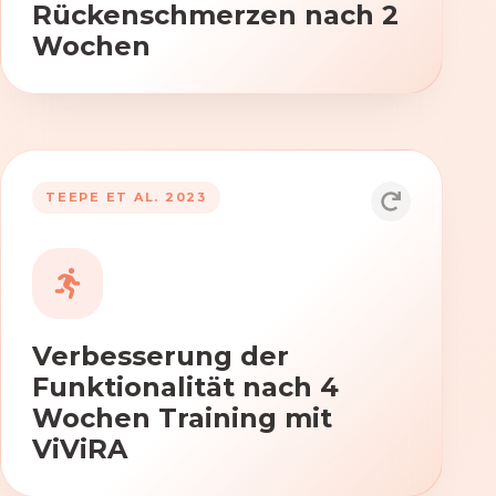
Rückenschmerzen nach 2
Wochen
TEEPE ET AL. 2023
Durch die Anwendung von ViViRA
verbessern sich signifikant die Kraft,
Beweglichkeit und Koordination nach
vierwöchigem Training.
Verbesserung der
Funktionalität nach 4
Wochen Training mit
ViViRA