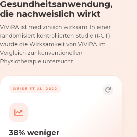
Gesundheitsanwendung,
die nachweislich wirkt
ViViRA ist medizinisch wirksam. In einer
randomisiert kontrollierten Studie (RCT)
wurde die Wirksamkeit von ViViRA im
Vergleich zur konventionellen
Physiotherapie untersucht.
53% nach 12 Wochen
WEISE ET AL. 2022
Die Anwendung von ViViRA reduziert
Rückenschmerzen in klinisch
relevantem Ausmaß – stärker als die
konventionelle Physiotherapie im
38% weniger
Versorgungsalltag.