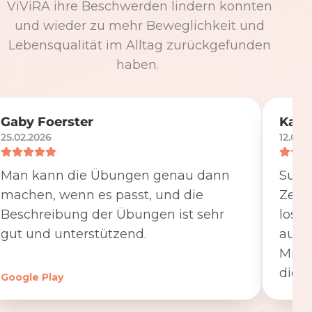
ViViRA ihre Beschwerden lindern konnten
und wieder zu mehr Beweglichkeit und
Lebensqualität im Alltag zurückgefunden
haben.
Gaby Foerster
Katj
25.02.2026
12.05.
Man kann die Übungen genau dann
Super
machen, wenn es passt, und die
Zeit
Beschreibung der Übungen ist sehr
losge
gut und unterstützend.
ausfü
Minut
die K
Google Play