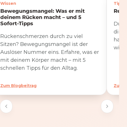
Wissen
Tipps
Bewegungsmangel: Was er mit
Rege
deinem Rücken macht – und 5
Sofort-Tipps
Du we
dire
Rückenschmerzen durch zu viel
hat. 
Sitzen? Bewegungsmangel ist der
wicht
Auslöser Nummer eins. Erfahre, was er
mit deinem Körper macht – mit 5
schnellen Tipps für den Alltag.
Zum Blogbeitrag
Zum B