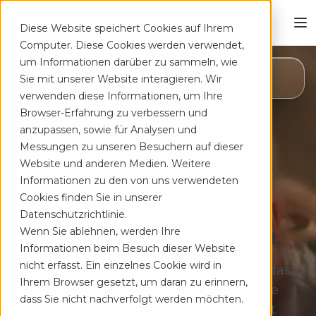
Diese Website speichert Cookies auf Ihrem
Computer. Diese Cookies werden verwendet,
um Informationen darüber zu sammeln, wie
4,8
Sie mit unserer Website interagieren. Wir
App Store
verwenden diese Informationen, um Ihre
Browser-Erfahrung zu verbessern und
anzupassen, sowie für Analysen und
Messungen zu unseren Besuchern auf dieser
Website und anderen Medien. Weitere
Informationen zu den von uns verwendeten
Cookies finden Sie in unserer
Deine App auf Rezept
Datenschutzrichtlinie.
bei Rücken­schmerzen
Wenn Sie ablehnen, werden Ihre
Informationen beim Besuch dieser Website
nicht erfasst. Ein einzelnes Cookie wird in
Therapeutisches Training für zu Hause, das
Ihrem Browser gesetzt, um daran zu erinnern,
sich flexibel deinem Alltag anpasst. Ohne
dass Sie nicht nachverfolgt werden möchten.
lange Wartezeiten, kostenfrei auf Rezept.