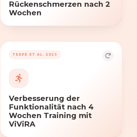
Rückenschmerzen nach 2
Wochen
TEEPE ET AL. 2023
Durch die Anwendung von ViViRA
verbessern sich signifikant die Kraft,
Beweglichkeit und Koordination nach
vierwöchigem Training.
Verbesserung der
Funktionalität nach 4
Wochen Training mit
ViViRA