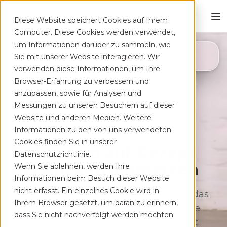
Diese Website speichert Cookies auf Ihrem
Computer. Diese Cookies werden verwendet,
um Informationen darüber zu sammeln, wie
4,8
Sie mit unserer Website interagieren. Wir
App Store
verwenden diese Informationen, um Ihre
Browser-Erfahrung zu verbessern und
anzupassen, sowie für Analysen und
Messungen zu unseren Besuchern auf dieser
Website und anderen Medien. Weitere
Informationen zu den von uns verwendeten
Cookies finden Sie in unserer
Deine App auf Rezept
Datenschutzrichtlinie.
bei Rücken­schmerzen
Wenn Sie ablehnen, werden Ihre
Informationen beim Besuch dieser Website
nicht erfasst. Ein einzelnes Cookie wird in
Therapeutisches Training für zu Hause, das
Ihrem Browser gesetzt, um daran zu erinnern,
sich flexibel deinem Alltag anpasst. Ohne
dass Sie nicht nachverfolgt werden möchten.
lange Wartezeiten, kostenfrei auf Rezept.