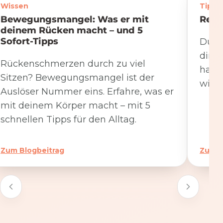
Wissen
Tipps
Bewegungsmangel: Was er mit
Rege
deinem Rücken macht – und 5
Sofort-Tipps
Du we
dire
Rückenschmerzen durch zu viel
hat. 
Sitzen? Bewegungsmangel ist der
wicht
Auslöser Nummer eins. Erfahre, was er
mit deinem Körper macht – mit 5
schnellen Tipps für den Alltag.
Zum Blogbeitrag
Zum B