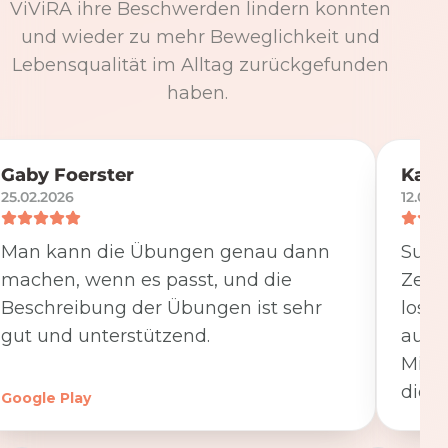
ViViRA ihre Beschwerden lindern konnten
und wieder zu mehr Beweglichkeit und
Lebensqualität im Alltag zurückgefunden
haben.
Gaby Foerster
Katj
25.02.2026
12.05.
Man kann die Übungen genau dann
Super
machen, wenn es passt, und die
Zeit
Beschreibung der Übungen ist sehr
losge
gut und unterstützend.
ausfü
Minut
die K
Google Play