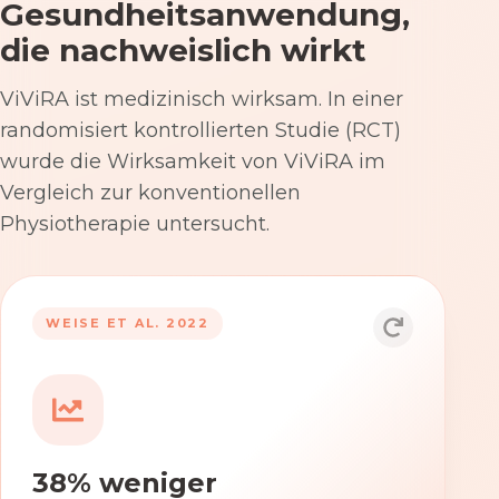
Gesundheitsanwendung,
die nachweislich wirkt
ViViRA ist medizinisch wirksam. In einer
randomisiert kontrollierten Studie (RCT)
wurde die Wirksamkeit von ViViRA im
Vergleich zur konventionellen
Physiotherapie untersucht.
53% nach 12 Wochen
WEISE ET AL. 2022
Die Anwendung von ViViRA reduziert
Rückenschmerzen in klinisch
relevantem Ausmaß – stärker als die
konventionelle Physiotherapie im
38% weniger
Versorgungsalltag.