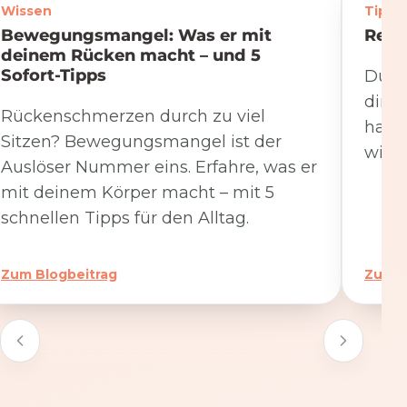
Wissen
Tipps
Bewegungsmangel: Was er mit
Rege
deinem Rücken macht – und 5
Sofort-Tipps
Du we
dire
Rückenschmerzen durch zu viel
hat. 
Sitzen? Bewegungsmangel ist der
wicht
Auslöser Nummer eins. Erfahre, was er
mit deinem Körper macht – mit 5
schnellen Tipps für den Alltag.
Zum Blogbeitrag
Zum B