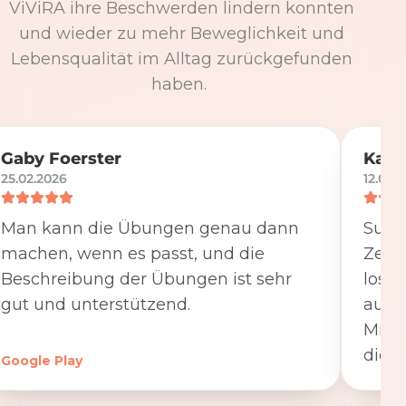
ViViRA ihre Beschwerden lindern konnten
und wieder zu mehr Beweglichkeit und
Lebensqualität im Alltag zurückgefunden
haben.
Gaby Foerster
Katj
25.02.2026
12.05.
Man kann die Übungen genau dann
Super
machen, wenn es passt, und die
Zeit
Beschreibung der Übungen ist sehr
losge
gut und unterstützend.
ausfü
Minut
die K
Google Play