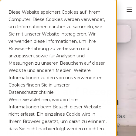
Diese Website speichert Cookies auf Ihrem
Computer. Diese Cookies werden verwendet,
um Informationen darüber zu sammeln, wie
4,8
Sie mit unserer Website interagieren. Wir
App Store
verwenden diese Informationen, um Ihre
Browser-Erfahrung zu verbessern und
anzupassen, sowie für Analysen und
Messungen zu unseren Besuchern auf dieser
Website und anderen Medien. Weitere
Informationen zu den von uns verwendeten
Cookies finden Sie in unserer
Deine App auf Rezept
Datenschutzrichtlinie.
bei Rücken­schmerzen
Wenn Sie ablehnen, werden Ihre
Informationen beim Besuch dieser Website
nicht erfasst. Ein einzelnes Cookie wird in
Therapeutisches Training für zu Hause, das
Ihrem Browser gesetzt, um daran zu erinnern,
sich flexibel deinem Alltag anpasst. Ohne
dass Sie nicht nachverfolgt werden möchten.
lange Wartezeiten, kostenfrei auf Rezept.