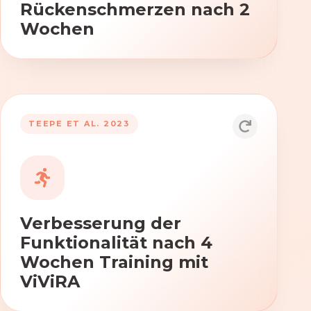
Rückenschmerzen nach 2
Wochen
TEEPE ET AL. 2023
Durch die Anwendung von ViViRA
verbessern sich signifikant die Kraft,
Beweglichkeit und Koordination nach
vierwöchigem Training.
Verbesserung der
Funktionalität nach 4
Wochen Training mit
ViViRA