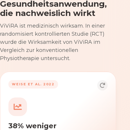
Gesundheitsanwendung,
die nachweislich wirkt
ViViRA ist medizinisch wirksam. In einer
randomisiert kontrollierten Studie (RCT)
wurde die Wirksamkeit von ViViRA im
Vergleich zur konventionellen
Physiotherapie untersucht.
53% nach 12 Wochen
WEISE ET AL. 2022
Die Anwendung von ViViRA reduziert
Rückenschmerzen in klinisch
relevantem Ausmaß – stärker als die
konventionelle Physiotherapie im
38% weniger
Versorgungsalltag.