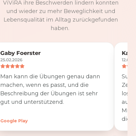
ViViRA ihre Beschwerden lindern konnten
und wieder zu mehr Beweglichkeit und
Lebensqualität im Alltag zurückgefunden
haben.
Gaby Foerster
Katj
25.02.2026
12.05.
Man kann die Übungen genau dann
Super
machen, wenn es passt, und die
Zeit
Beschreibung der Übungen ist sehr
losge
gut und unterstützend.
ausfü
Minut
die K
Google Play