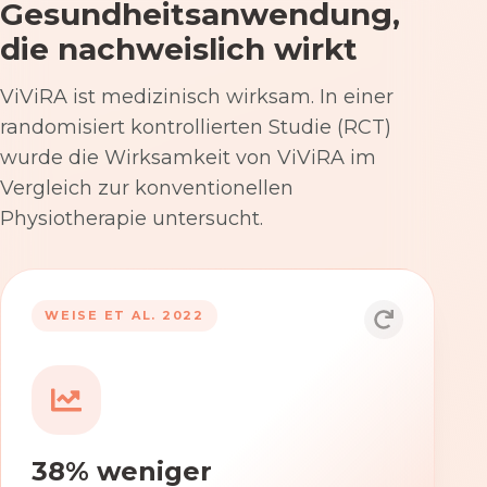
Gesundheitsanwendung,
die nachweislich wirkt
ViViRA ist medizinisch wirksam. In einer
randomisiert kontrollierten Studie (RCT)
wurde die Wirksamkeit von ViViRA im
Vergleich zur konventionellen
Physiotherapie untersucht.
53% nach 12 Wochen
WEISE ET AL. 2022
Die Anwendung von ViViRA reduziert
Rückenschmerzen in klinisch
relevantem Ausmaß – stärker als die
konventionelle Physiotherapie im
38% weniger
Versorgungsalltag.