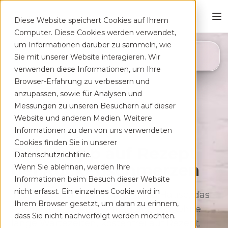
Diese Website speichert Cookies auf Ihrem
Computer. Diese Cookies werden verwendet,
um Informationen darüber zu sammeln, wie
4,8
Sie mit unserer Website interagieren. Wir
App Store
verwenden diese Informationen, um Ihre
Browser-Erfahrung zu verbessern und
anzupassen, sowie für Analysen und
Messungen zu unseren Besuchern auf dieser
Website und anderen Medien. Weitere
Informationen zu den von uns verwendeten
Cookies finden Sie in unserer
Deine App auf Rezept
Datenschutzrichtlinie.
bei Rücken­schmerzen
Wenn Sie ablehnen, werden Ihre
Informationen beim Besuch dieser Website
nicht erfasst. Ein einzelnes Cookie wird in
Therapeutisches Training für zu Hause, das
Ihrem Browser gesetzt, um daran zu erinnern,
sich flexibel deinem Alltag anpasst. Ohne
dass Sie nicht nachverfolgt werden möchten.
lange Wartezeiten, kostenfrei auf Rezept.