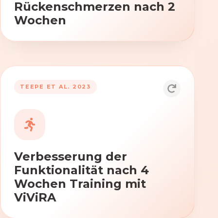
Rückenschmerzen nach 2
Wochen
TEEPE ET AL. 2023
Durch die Anwendung von ViViRA
verbessern sich signifikant die Kraft,
Beweglichkeit und Koordination nach
vierwöchigem Training.
Verbesserung der
Funktionalität nach 4
Wochen Training mit
ViViRA