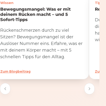
Wissen
Tipps
Bewegungsmangel: Was er mit
Rege
deinem Rücken macht – und 5
Sofort-Tipps
Du we
dire
Rückenschmerzen durch zu viel
hat. 
Sitzen? Bewegungsmangel ist der
wicht
Auslöser Nummer eins. Erfahre, was er
mit deinem Körper macht – mit 5
schnellen Tipps für den Alltag.
Zum Blogbeitrag
Zum B