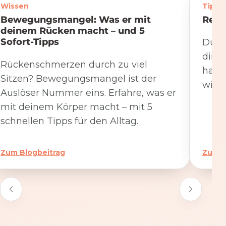
Wissen
Tipps
Bewegungsmangel: Was er mit
Rege
deinem Rücken macht – und 5
Sofort-Tipps
Du we
dire
Rückenschmerzen durch zu viel
hat. 
Sitzen? Bewegungsmangel ist der
wicht
Auslöser Nummer eins. Erfahre, was er
mit deinem Körper macht – mit 5
schnellen Tipps für den Alltag.
Zum Blogbeitrag
Zum B