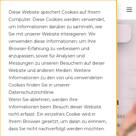
Diese Website speichert Cookies auf Ihrem
Computer. Diese Cookies werden verwendet,
um Informationen darüber zu sammeln, wie
4,8
Sie mit unserer Website interagieren. Wir
App Store
verwenden diese Informationen, um Ihre
Browser-Erfahrung zu verbessern und
anzupassen, sowie für Analysen und
Messungen zu unseren Besuchern auf dieser
Website und anderen Medien. Weitere
Informationen zu den von uns verwendeten
Cookies finden Sie in unserer
Deine App auf Rezept
Datenschutzrichtlinie.
bei Rücken­schmerzen
Wenn Sie ablehnen, werden Ihre
Informationen beim Besuch dieser Website
nicht erfasst. Ein einzelnes Cookie wird in
Therapeutisches Training für zu Hause, das
Ihrem Browser gesetzt, um daran zu erinnern,
sich flexibel deinem Alltag anpasst. Ohne
dass Sie nicht nachverfolgt werden möchten.
lange Wartezeiten, kostenfrei auf Rezept.