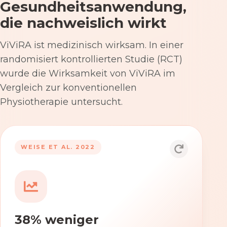
Gesundheitsanwendung,
die nachweislich wirkt
ViViRA ist medizinisch wirksam. In einer
randomisiert kontrollierten Studie (RCT)
wurde die Wirksamkeit von ViViRA im
Vergleich zur konventionellen
Physiotherapie untersucht.
53% nach 12 Wochen
WEISE ET AL. 2022
Die Anwendung von ViViRA reduziert
Rückenschmerzen in klinisch
relevantem Ausmaß – stärker als die
konventionelle Physiotherapie im
38% weniger
Versorgungsalltag.