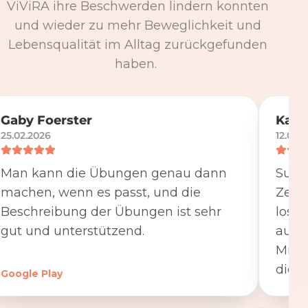
ViViRA ihre Beschwerden lindern konnten
und wieder zu mehr Beweglichkeit und
Lebensqualität im Alltag zurückgefunden
haben.
Gaby Foerster
Katj
25.02.2026
12.05.
Man kann die Übungen genau dann
Super
machen, wenn es passt, und die
Zeit
Beschreibung der Übungen ist sehr
losge
gut und unterstützend.
ausfü
Minut
die K
Google Play