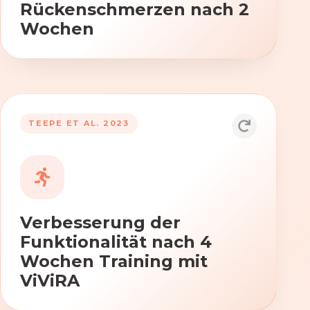
Rückenschmerzen nach 2
Wochen
TEEPE ET AL. 2023
Durch die Anwendung von ViViRA
verbessern sich signifikant die Kraft,
Beweglichkeit und Koordination nach
vierwöchigem Training.
Verbesserung der
Funktionalität nach 4
Wochen Training mit
ViViRA