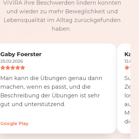
ViViRA ihre Beschwerden lindern konnten
und wieder zu mehr Beweglichkeit und
Lebensqualität im Alltag zurückgefunden
haben.
Gaby Foerster
Katj
25.02.2026
12.05.
Man kann die Übungen genau dann
Super
machen, wenn es passt, und die
Zeit
Beschreibung der Übungen ist sehr
losge
gut und unterstützend.
ausfü
Minut
die K
Google Play