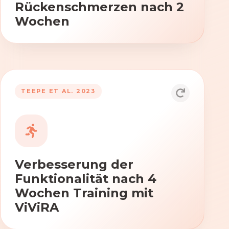
Rückenschmerzen nach 2
Wochen
TEEPE ET AL. 2023
Durch die Anwendung von ViViRA
verbessern sich signifikant die Kraft,
Beweglichkeit und Koordination nach
vierwöchigem Training.
Verbesserung der
Funktionalität nach 4
Wochen Training mit
ViViRA