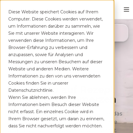
Diese Website speichert Cookies auf Ihrem
Computer. Diese Cookies werden verwendet,
um Informationen darüber zu sammeln, wie
4,8
Sie mit unserer Website interagieren. Wir
App Store
verwenden diese Informationen, um Ihre
Browser-Erfahrung zu verbessern und
anzupassen, sowie für Analysen und
Messungen zu unseren Besuchern auf dieser
Website und anderen Medien. Weitere
Informationen zu den von uns verwendeten
Cookies finden Sie in unserer
Deine App auf Rezept
Datenschutzrichtlinie.
bei Rücken­schmerzen
Wenn Sie ablehnen, werden Ihre
Informationen beim Besuch dieser Website
nicht erfasst. Ein einzelnes Cookie wird in
Therapeutisches Training für zu Hause, das
Ihrem Browser gesetzt, um daran zu erinnern,
sich flexibel deinem Alltag anpasst. Ohne
dass Sie nicht nachverfolgt werden möchten.
lange Wartezeiten, kostenfrei auf Rezept.