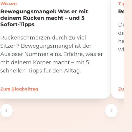
Wissen
Tipps
Bewegungsmangel: Was er mit
Rege
deinem Rücken macht – und 5
Sofort-Tipps
Du we
dire
Rückenschmerzen durch zu viel
hat. 
Sitzen? Bewegungsmangel ist der
wicht
Auslöser Nummer eins. Erfahre, was er
mit deinem Körper macht – mit 5
schnellen Tipps für den Alltag.
Zum Blogbeitrag
Zum B