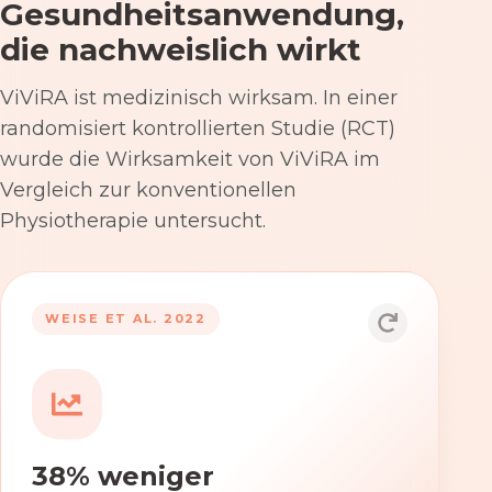
Gesundheitsanwendung,
die nachweislich wirkt
ViViRA ist medizinisch wirksam. In einer
randomisiert kontrollierten Studie (RCT)
wurde die Wirksamkeit von ViViRA im
Vergleich zur konventionellen
Physiotherapie untersucht.
53% nach 12 Wochen
WEISE ET AL. 2022
Die Anwendung von ViViRA reduziert
Rückenschmerzen in klinisch
relevantem Ausmaß – stärker als die
konventionelle Physiotherapie im
38% weniger
Versorgungsalltag.