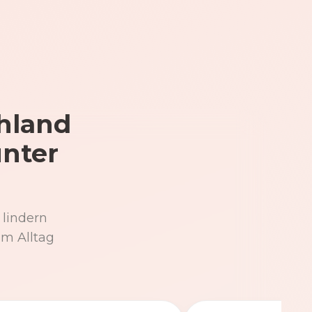
hland
unter
 lindern
im Alltag