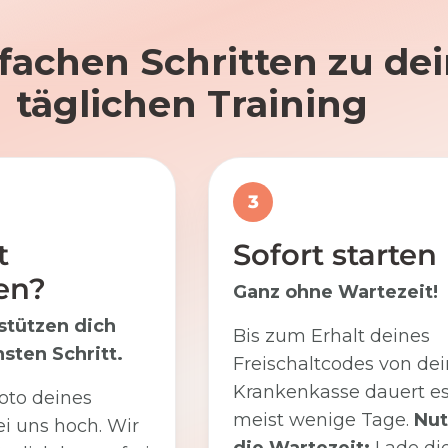
nfachen Schritten zu d
täglichen Training
3
t
Sofort starten
en?
Ganz ohne Wartezeit!
stützen dich
Bis zum Erhalt deines
sten Schritt.
Freischaltcodes von dei
Krankenkasse dauert e
oto deines
meist wenige Tage.
Nut
i uns hoch. Wir