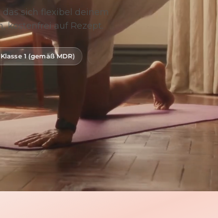
 das sich flexibel deinem
, kostenfrei auf Rezept.
 MDR)
Digitale Gesundheitsanwendung (DiGA)
BfArM