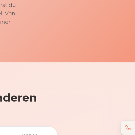
rst du
l. Von
iner
nderen