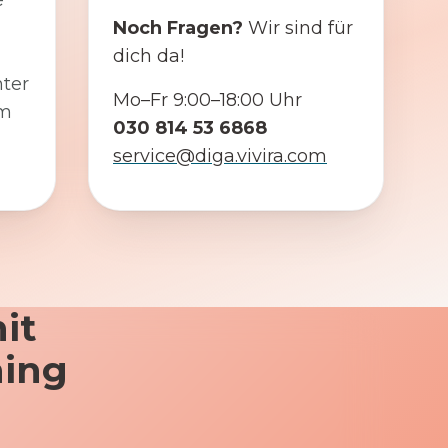
e
Noch Fragen?
Wir sind für
dich da!
ter
Mo–Fr 9:00–18:00 Uhr
em
030 814 53 6868
service@diga.vivira.com
it
ning