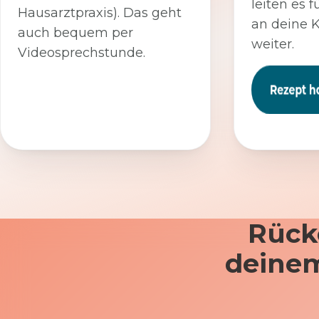
leiten es f
Hausarztpraxis). Das geht
an deine 
auch bequem per
weiter.
Videosprechstunde.
Rück
deinem