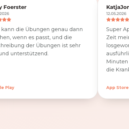
 Foerster
KatjaJo
.2026
12.05.2026
 kann die Übungen genau dann
Super Ap
en, wenn es passt, und die
Zeit me
hreibung der Übungen ist sehr
losgewor
und unterstützend.
ausführl
Minuten 
die Kran
e Play
App Store