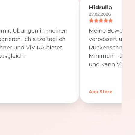
Hidrulla
27.02.2026
t mir, Übungen in meinen
Meine Beweglichk
egrieren. Ich sitze täglich
verbessert und 
hner und ViViRA bietet
Rückenschmerzen
usgleich.
Minimum reduzier
und kann ViViRA
App Store