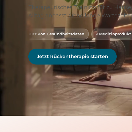
Therapeutisches Training für zu Hause,
Alltag anpasst. Ohne lange Wartezeiten
 von Gesundheitsdaten
Medizinprodukt Klasse 1 (gemäß
Jetzt Rückentherapie starten