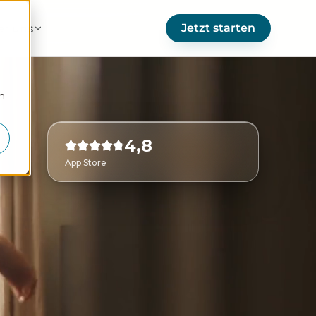
Jetzt starten
er uns
m
4,8
App Store