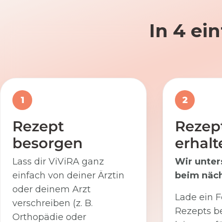
In 4 ei
1
2
Rezept
Rezep
besorgen
erhalt
Lass dir ViViRA ganz
Wir unter
einfach von deiner Ärztin
beim näch
oder deinem Arzt
Lade ein F
verschreiben (z. B.
Rezepts be
Orthopädie oder