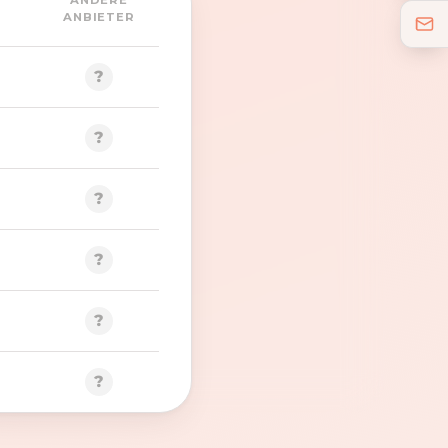
ANDERE
ANBIETER
?
?
?
?
?
?