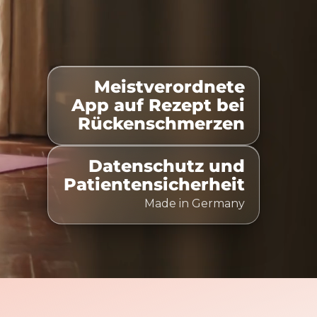
Meistverordnete
-gelistet
100% Kostenübernahme
Zeitlich flexibel
App auf Rezept bei
Rückenschmerzen
Datenschutz und
Patientensicherheit
Made in Germany