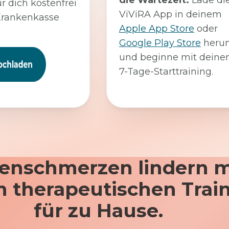
die Wartezeit:
Lade di
ür dich kostenfrei
ViViRA App in deinem
Krankenkasse
Apple App Store
oder
Google Play Store
herun
und beginne mit dein
7-Tage-Starttraining.
enschmerzen lindern m
 therapeutischen Trai
für zu Hause.