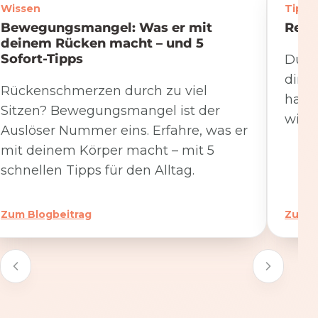
Wissen
Tipps
Bewegungsmangel: Was er mit
Rege
deinem Rücken macht – und 5
Sofort-Tipps
Du we
dire
Rückenschmerzen durch zu viel
hat. 
Sitzen? Bewegungsmangel ist der
wicht
Auslöser Nummer eins. Erfahre, was er
mit deinem Körper macht – mit 5
schnellen Tipps für den Alltag.
Zum Blogbeitrag
Zum B