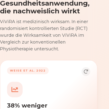
Gesundheitsanwendung,
die nachweislich wirkt
ViViRA ist medizinisch wirksam. In einer
randomisiert kontrollierten Studie (RCT)
wurde die Wirksamkeit von ViViRA im
Vergleich zur konventionellen
Physiotherapie untersucht.
53% nach 12 Wochen
WEISE ET AL. 2022
Die Anwendung von ViViRA reduziert
Rückenschmerzen in klinisch
relevantem Ausmaß – stärker als die
konventionelle Physiotherapie im
38% weniger
Versorgungsalltag.