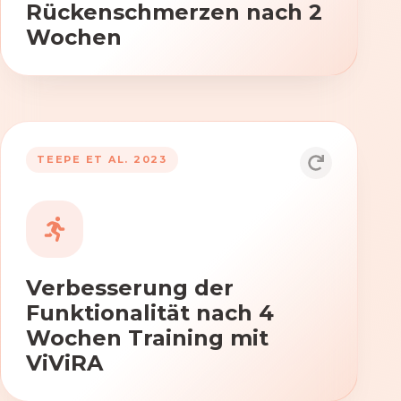
Rückenschmerzen nach 2
Wochen
TEEPE ET AL. 2023
Durch die Anwendung von ViViRA
verbessern sich signifikant die Kraft,
Beweglichkeit und Koordination nach
vierwöchigem Training.
Verbesserung der
Funktionalität nach 4
Wochen Training mit
ViViRA