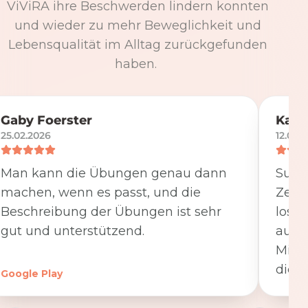
ViViRA ihre Beschwerden lindern konnten
und wieder zu mehr Beweglichkeit und
Lebensqualität im Alltag zurückgefunden
haben.
Gaby Foerster
Katj
25.02.2026
12.05.
Man kann die Übungen genau dann
Super
machen, wenn es passt, und die
Zeit
Beschreibung der Übungen ist sehr
losge
gut und unterstützend.
ausfü
Minut
die K
Google Play