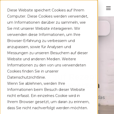
Diese Website speichert Cookies auf Ihrem
Computer. Diese Cookies werden verwendet,
um Informationen darüber zu sammeln, wie
4,8
Sie mit unserer Website interagieren. Wir
App Store
verwenden diese Informationen, um Ihre
Browser-Erfahrung zu verbessern und
anzupassen, sowie für Analysen und
Messungen zu unseren Besuchern auf dieser
Website und anderen Medien. Weitere
Informationen zu den von uns verwendeten
Cookies finden Sie in unserer
Deine App auf Rezept
Datenschutzrichtlinie.
bei Rücken­schmerzen
Wenn Sie ablehnen, werden Ihre
Informationen beim Besuch dieser Website
nicht erfasst. Ein einzelnes Cookie wird in
Therapeutisches Training für zu Hause, das
Ihrem Browser gesetzt, um daran zu erinnern,
sich flexibel deinem Alltag anpasst. Ohne
dass Sie nicht nachverfolgt werden möchten.
lange Wartezeiten, kostenfrei auf Rezept.