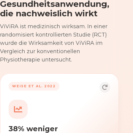
Gesundheitsanwendung,
die nachweislich wirkt
ViViRA ist medizinisch wirksam. In einer
randomisiert kontrollierten Studie (RCT)
wurde die Wirksamkeit von ViViRA im
Vergleich zur konventionellen
Physiotherapie untersucht.
53% nach 12 Wochen
WEISE ET AL. 2022
Die Anwendung von ViViRA reduziert
Rückenschmerzen in klinisch
relevantem Ausmaß – stärker als die
konventionelle Physiotherapie im
38% weniger
Versorgungsalltag.