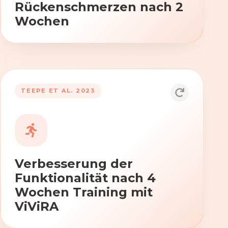
Rückenschmerzen nach 2
Wochen
TEEPE ET AL. 2023
Durch die Anwendung von ViViRA
verbessern sich signifikant die Kraft,
Beweglichkeit und Koordination nach
vierwöchigem Training.
Verbesserung der
Funktionalität nach 4
Wochen Training mit
ViViRA