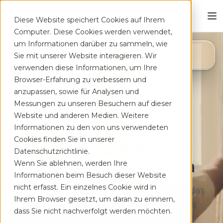
Diese Website speichert Cookies auf Ihrem
Computer. Diese Cookies werden verwendet,
um Informationen darüber zu sammeln, wie
4,8
Sie mit unserer Website interagieren. Wir
App Store
verwenden diese Informationen, um Ihre
Browser-Erfahrung zu verbessern und
anzupassen, sowie für Analysen und
Messungen zu unseren Besuchern auf dieser
Website und anderen Medien. Weitere
Informationen zu den von uns verwendeten
Cookies finden Sie in unserer
Deine App auf Rezept
Datenschutzrichtlinie.
bei Rücken­schmerzen
Wenn Sie ablehnen, werden Ihre
Informationen beim Besuch dieser Website
nicht erfasst. Ein einzelnes Cookie wird in
Therapeutisches Training für zu Hause, das
Ihrem Browser gesetzt, um daran zu erinnern,
sich flexibel deinem Alltag anpasst. Ohne
dass Sie nicht nachverfolgt werden möchten.
lange Wartezeiten, kostenfrei auf Rezept.