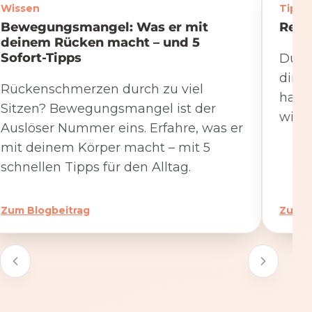
Wissen
Tipps
Bewegungsmangel: Was er mit
Rege
deinem Rücken macht – und 5
Sofort-Tipps
Du we
dire
Rückenschmerzen durch zu viel
hat. 
Sitzen? Bewegungsmangel ist der
wicht
Auslöser Nummer eins. Erfahre, was er
mit deinem Körper macht – mit 5
schnellen Tipps für den Alltag.
Zum Blogbeitrag
Zum B