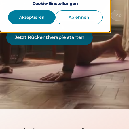
Cookie-Einstellungen
M-gelistet
100% Kostenübernahme
Zeitlich flexibe
Akzeptieren
Ablehnen
Jetzt Rückentherapie starten