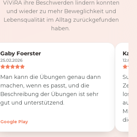
ViViRA ihre Beschwerden lindern konnten
und wieder zu mehr Beweglichkeit und
Lebensqualität im Alltag zurückgefunden
haben.
Gaby Foerster
Katj
25.02.2026
12.05.
Man kann die Übungen genau dann
Super
machen, wenn es passt, und die
Zeit
Beschreibung der Übungen ist sehr
losge
gut und unterstützend.
ausfü
Minut
die K
Google Play