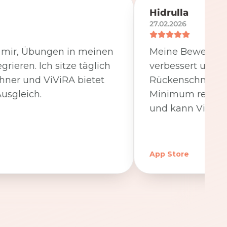
Hidrulla
27.02.2026
t mir, Übungen in meinen
Meine Beweglichk
egrieren. Ich sitze täglich
verbessert und 
hner und ViViRA bietet
Rückenschmerzen
usgleich.
Minimum reduzier
und kann ViViRA
App Store