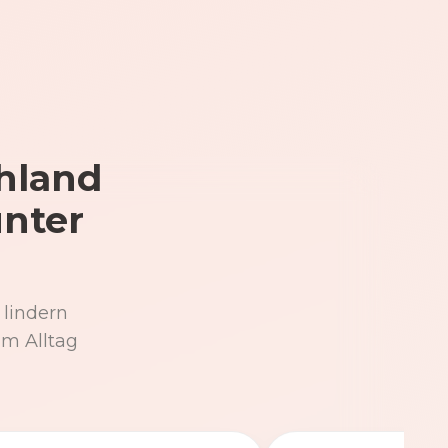
hland
unter
 lindern
im Alltag