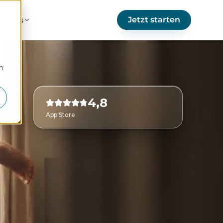
Jetzt starten
er uns
m
4,8
App Store