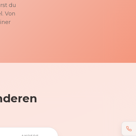
rst du
l. Von
iner
nderen