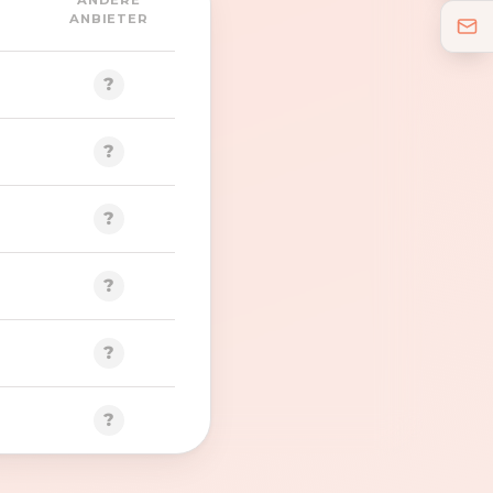
ANDERE
ANBIETER
?
?
?
?
?
?