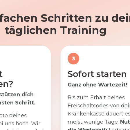
nfachen Schritten zu d
täglichen Training
3
t
Sofort starten
en?
Ganz ohne Wartezeit!
stützen dich
Bis zum Erhalt deines
sten Schritt.
Freischaltcodes von dei
Krankenkasse dauert e
oto deines
meist wenige Tage.
Nut
i uns hoch. Wir