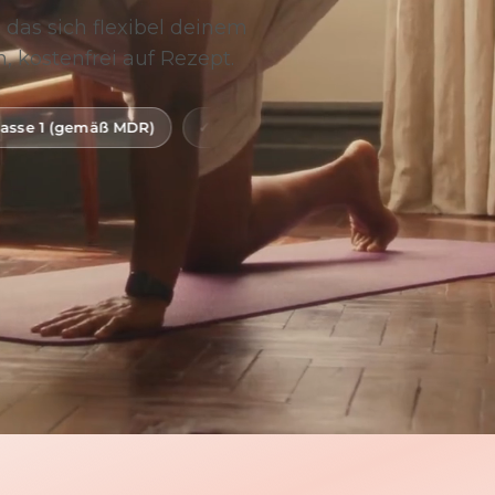
 das sich flexibel deinem
, kostenfrei auf Rezept.
R)
Digitale Gesundheitsanwendung (DiGA)
BfArM-g