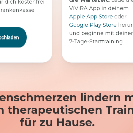
die Wartezeit:
Lade di
ür dich kostenfrei
ViViRA App in deinem
Krankenkasse
Apple App Store
oder
Google Play Store
herun
und beginne mit dein
7-Tage-Starttraining.
enschmerzen lindern m
 therapeutischen Trai
für zu Hause.