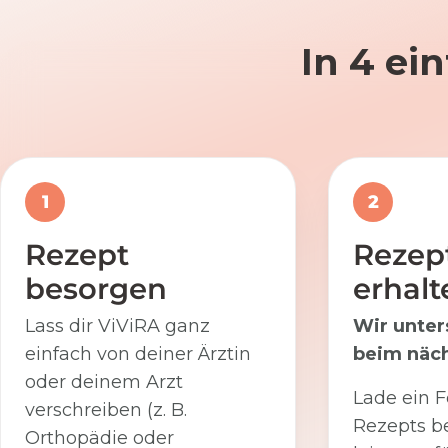
In 4 ei
1
2
Rezept
Rezep
besorgen
erhalt
Lass dir ViViRA ganz
Wir unter
einfach von deiner Ärztin
beim näch
oder deinem Arzt
Lade ein F
verschreiben (z. B.
Rezepts be
Orthopädie oder