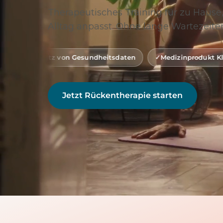
Therapeutisches Training für zu Hause,
Alltag anpasst. Ohne lange Wartezeiten
on Gesundheitsdaten
Medizinprodukt Klasse 1 (gemäß MD
Jetzt Rückentherapie starten