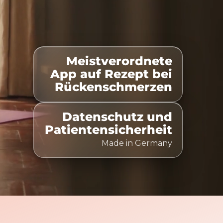
Meistverordnete
elistet
100% Kostenübernahme
Zeitlich flexibel nu
App auf Rezept bei
Rückenschmerzen
Datenschutz und
Patientensicherheit
Made in Germany