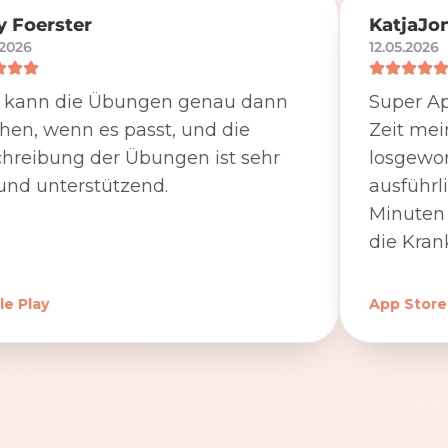
 Foerster
KatjaJo
.2026
12.05.2026
 kann die Übungen genau dann
Super Ap
en, wenn es passt, und die
Zeit me
hreibung der Übungen ist sehr
losgewor
und unterstützend.
ausführl
Minuten 
die Kran
e Play
App Store