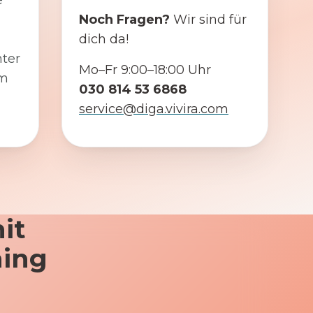
e
Noch Fragen?
Wir sind für
dich da!
ter
Mo–Fr 9:00–18:00 Uhr
em
030 814 53 6868
service@diga.vivira.com
it
ning