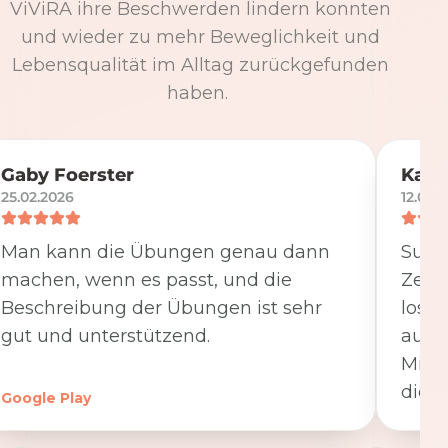
ViViRA ihre Beschwerden lindern konnten
und wieder zu mehr Beweglichkeit und
Lebensqualität im Alltag zurückgefunden
haben.
Gaby Foerster
Katj
25.02.2026
12.05.
Man kann die Übungen genau dann
Super
machen, wenn es passt, und die
Zeit
Beschreibung der Übungen ist sehr
losge
gut und unterstützend.
ausfü
Minut
die K
Google Play