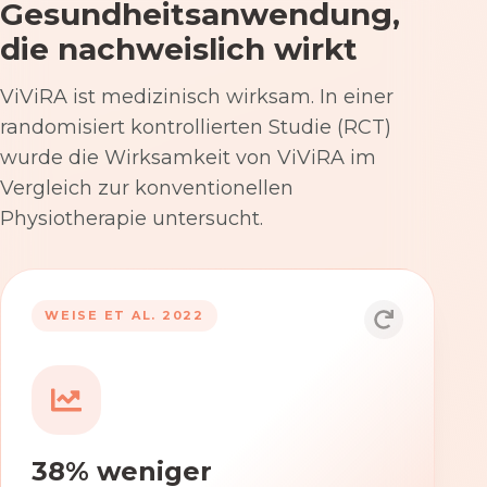
Gesundheitsanwendung,
die nachweislich wirkt
ViViRA ist medizinisch wirksam. In einer
randomisiert kontrollierten Studie (RCT)
wurde die Wirksamkeit von ViViRA im
Vergleich zur konventionellen
Physiotherapie untersucht.
53% nach 12 Wochen
WEISE ET AL. 2022
Die Anwendung von ViViRA reduziert
Rückenschmerzen in klinisch
relevantem Ausmaß – stärker als die
konventionelle Physiotherapie im
38% weniger
Versorgungsalltag.