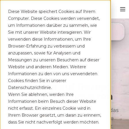
Diese Website speichert Cookies auf Ihrem
Computer. Diese Cookies werden verwendet,
um Informationen darüber zu sammeln, wie
4,8
Sie mit unserer Website interagieren. Wir
App Store
verwenden diese Informationen, um Ihre
Browser-Erfahrung zu verbessern und
anzupassen, sowie für Analysen und
Messungen zu unseren Besuchern auf dieser
Website und anderen Medien. Weitere
Informationen zu den von uns verwendeten
Cookies finden Sie in unserer
Deine App auf Rezept
Datenschutzrichtlinie.
bei Rücken­schmerzen
Wenn Sie ablehnen, werden Ihre
Informationen beim Besuch dieser Website
nicht erfasst. Ein einzelnes Cookie wird in
Therapeutisches Training für zu Hause, das
Ihrem Browser gesetzt, um daran zu erinnern,
sich flexibel deinem Alltag anpasst. Ohne
dass Sie nicht nachverfolgt werden möchten.
lange Wartezeiten, kostenfrei auf Rezept.