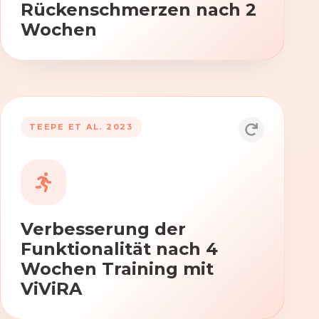
Rückenschmerzen nach 2
Wochen
TEEPE ET AL. 2023
Durch die Anwendung von ViViRA
verbessern sich signifikant die Kraft,
Beweglichkeit und Koordination nach
vierwöchigem Training.
Verbesserung der
Funktionalität nach 4
Wochen Training mit
ViViRA