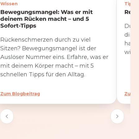
Wissen
Tipps
Bewegungsmangel: Was er mit
Rege
deinem Rücken macht – und 5
Sofort-Tipps
Du we
dire
Rückenschmerzen durch zu viel
hat. 
Sitzen? Bewegungsmangel ist der
wicht
Auslöser Nummer eins. Erfahre, was er
mit deinem Körper macht – mit 5
schnellen Tipps für den Alltag.
Zum Blogbeitrag
Zum B