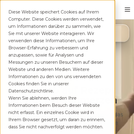
Diese Website speichert Cookies auf Ihrem
Computer. Diese Cookies werden verwendet,
um Informationen darüber zu sammeln, wie
4,8
Sie mit unserer Website interagieren. Wir
App Store
verwenden diese Informationen, um Ihre
Browser-Erfahrung zu verbessern und
anzupassen, sowie für Analysen und
Messungen zu unseren Besuchern auf dieser
Website und anderen Medien. Weitere
Informationen zu den von uns verwendeten
Cookies finden Sie in unserer
Deine App auf Rezept
Datenschutzrichtlinie.
bei Rücken­schmerzen
Wenn Sie ablehnen, werden Ihre
Informationen beim Besuch dieser Website
nicht erfasst. Ein einzelnes Cookie wird in
Therapeutisches Training für zu Hause, das
Ihrem Browser gesetzt, um daran zu erinnern,
sich flexibel deinem Alltag anpasst. Ohne
dass Sie nicht nachverfolgt werden möchten.
lange Wartezeiten, kostenfrei auf Rezept.