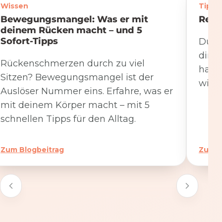
Wissen
Tipps
Bewegungsmangel: Was er mit
Rege
deinem Rücken macht – und 5
Sofort-Tipps
Du we
dire
Rückenschmerzen durch zu viel
hat. 
Sitzen? Bewegungsmangel ist der
wicht
Auslöser Nummer eins. Erfahre, was er
mit deinem Körper macht – mit 5
schnellen Tipps für den Alltag.
Zum Blogbeitrag
Zum B