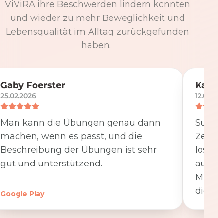
ViViRA ihre Beschwerden lindern konnten
und wieder zu mehr Beweglichkeit und
Lebensqualität im Alltag zurückgefunden
haben.
Gaby Foerster
Katj
25.02.2026
12.05.
Man kann die Übungen genau dann
Super
machen, wenn es passt, und die
Zeit
Beschreibung der Übungen ist sehr
losge
gut und unterstützend.
ausfü
Minut
die K
Google Play