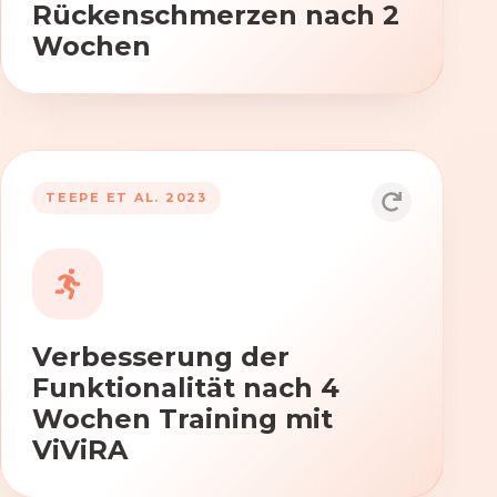
Rückenschmerzen nach 2
Wochen
TEEPE ET AL. 2023
Durch die Anwendung von ViViRA
verbessern sich signifikant die Kraft,
Beweglichkeit und Koordination nach
vierwöchigem Training.
Verbesserung der
Funktionalität nach 4
Wochen Training mit
ViViRA