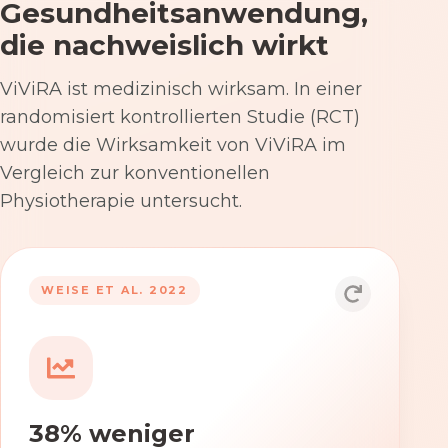
Gesundheitsanwendung,
die nachweislich wirkt
ViViRA ist medizinisch wirksam. In einer
randomisiert kontrollierten Studie (RCT)
wurde die Wirksamkeit von ViViRA im
Vergleich zur konventionellen
Physiotherapie untersucht.
53% nach 12 Wochen
WEISE ET AL. 2022
Die Anwendung von ViViRA reduziert
Rückenschmerzen in klinisch
relevantem Ausmaß – stärker als die
konventionelle Physiotherapie im
38% weniger
Versorgungsalltag.