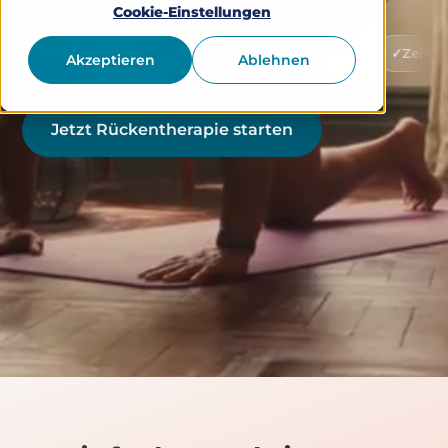
Cookie-Einstellungen
-gelistet
100% Kostenübernahme
Zeitlich flexibel 
Akzeptieren
Ablehnen
Jetzt Rückentherapie starten