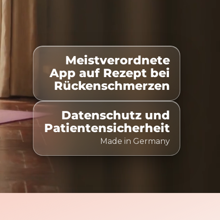
Meistverordnete
istet
100% Kostenübernahme
Zeitlich flexibel nutz
App auf Rezept bei
Rückenschmerzen
Datenschutz und
Patientensicherheit
Made in Germany