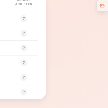
ANDERE
ANBIETER
?
?
?
?
?
?