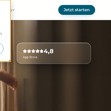
Jetzt starten
er uns
m
4,8
App Store