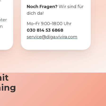
e
Noch Fragen?
Wir sind für
dich da!
ter
Mo–Fr 9:00–18:00 Uhr
em
030 814 53 6868
service@diga.vivira.com
it
ning