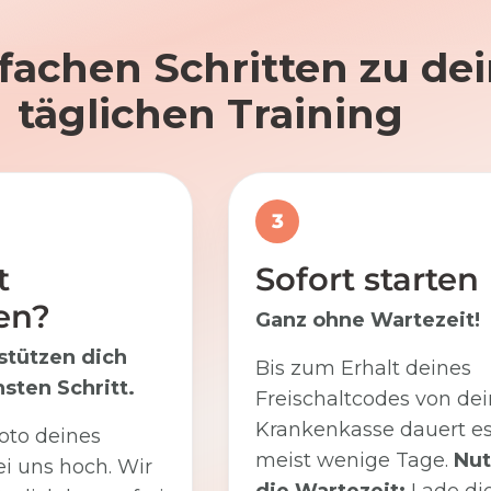
nfachen Schritten zu d
täglichen Training
3
t
Sofort starten
en?
Ganz ohne Wartezeit!
stützen dich
Bis zum Erhalt deines
sten Schritt.
Freischaltcodes von dei
Krankenkasse dauert e
oto deines
meist wenige Tage.
Nut
i uns hoch. Wir