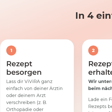
In 4 ei
1
2
Rezept
Rezep
besorgen
erhalt
Lass dir ViViRA ganz
Wir unter
einfach von deiner Ärztin
beim näch
oder deinem Arzt
Lade ein F
verschreiben (z. B.
Rezepts be
Orthopädie oder