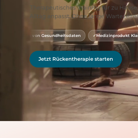
Therapeutisches Training für zu Hause,
Alltag anpasst. Ohne lange Wartezeiten
n Gesundheitsdaten
Medizinprodukt Klasse 1 (gemäß MDR
Jetzt Rückentherapie starten