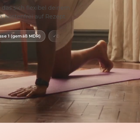
 das sich flexibel deinem
, kostenfrei auf Rezept.
)
Digitale Gesundheitsanwendung (DiGA)
BfArM-gel