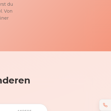
rst du
l. Von
iner
nderen