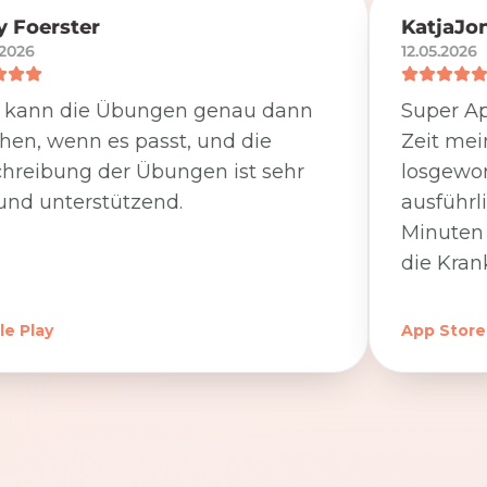
 Foerster
KatjaJo
.2026
12.05.2026
 kann die Übungen genau dann
Super Ap
en, wenn es passt, und die
Zeit me
hreibung der Übungen ist sehr
losgewor
und unterstützend.
ausführl
Minuten 
die Kran
e Play
App Store