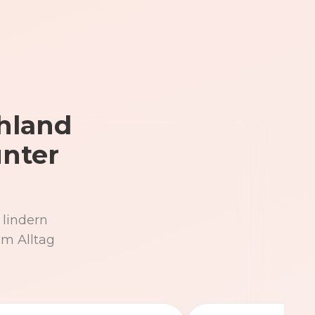
hland
unter
 lindern
im Alltag