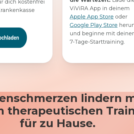
die Wartezeit:
Lade di
ür dich kostenfrei
ViViRA App in deinem
Krankenkasse
Apple App Store
oder
Google Play Store
herun
und beginne mit dein
7-Tage-Starttraining.
enschmerzen lindern m
 therapeutischen Trai
für zu Hause.