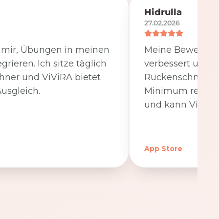
Hidrulla
27.02.2026
t mir, Übungen in meinen
Meine Beweglichk
egrieren. Ich sitze täglich
verbessert und 
hner und ViViRA bietet
Rückenschmerzen
usgleich.
Minimum reduzier
und kann ViViRA
App Store