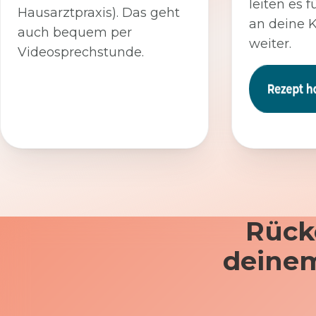
leiten es f
Hausarztpraxis). Das geht
an deine 
auch bequem per
weiter.
Videosprechstunde.
Rück
deinem