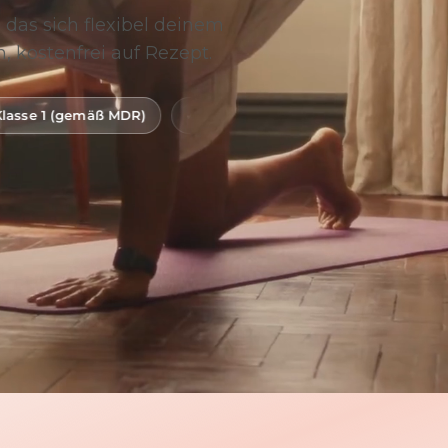
 das sich flexibel deinem
, kostenfrei auf Rezept.
DR)
Digitale Gesundheitsanwendung (DiGA)
BfArM-