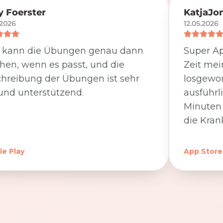
 Foerster
KatjaJo
.2026
12.05.2026
 kann die Übungen genau dann
Super Ap
en, wenn es passt, und die
Zeit me
hreibung der Übungen ist sehr
losgewor
und unterstützend.
ausführl
Minuten 
die Kran
e Play
App Store