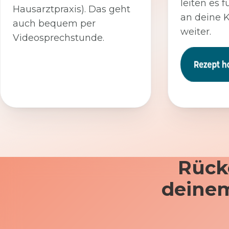
leiten es f
Hausarztpraxis). Das geht
an deine 
auch bequem per
weiter.
Videosprechstunde.
Rück
deinem