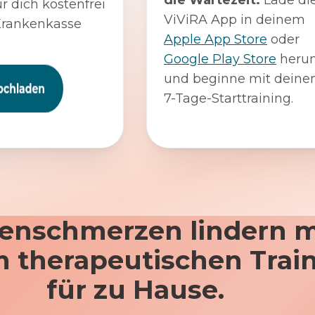
die Wartezeit:
Lade di
ür dich kostenfrei
ViViRA App in deinem
Krankenkasse
Apple App Store
oder
Google Play Store
herun
und beginne mit dein
7-Tage-Starttraining.
enschmerzen lindern m
 therapeutischen Trai
für zu Hause.