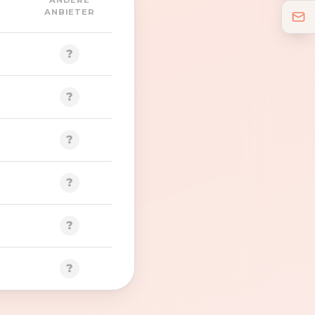
ANDERE
ANBIETER
?
?
?
?
?
?