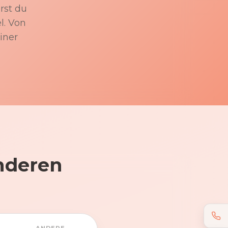
rst du
l. Von
iner
nderen