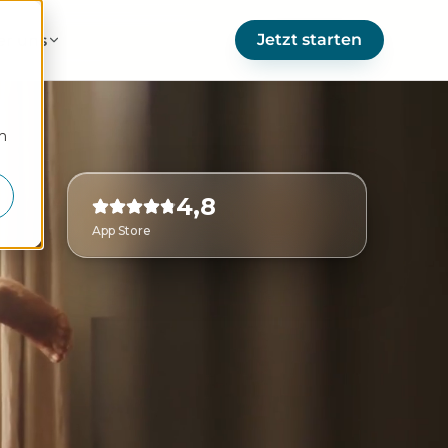
Jetzt starten
er uns
m
4,8
App Store