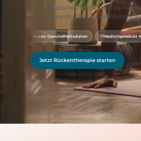
Therapeutisches Training für zu Hause,
Alltag anpasst. Ohne lange Wartezeiten
von Gesundheitsdaten
Medizinprodukt Klasse 1 (gemäß M
Jetzt Rückentherapie starten