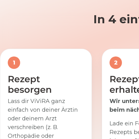
In 4 ei
1
2
Rezept
Rezep
besorgen
erhalt
Lass dir ViViRA ganz
Wir unter
einfach von deiner Ärztin
beim näch
oder deinem Arzt
Lade ein F
verschreiben (z. B.
Rezepts be
Orthopädie oder