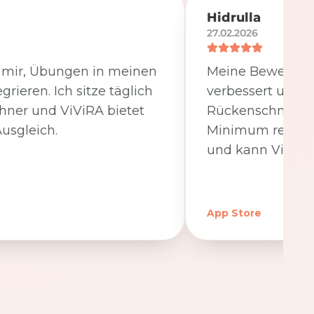
Hidrulla
27.02.2026
t mir, Übungen in meinen
Meine Beweglichk
egrieren. Ich sitze täglich
verbessert und 
hner und ViViRA bietet
Rückenschmerzen
usgleich.
Minimum reduzier
und kann ViViRA
App Store