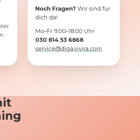
e
Noch Fragen?
Wir sind für
dich da!
ter
Mo–Fr 9:00–18:00 Uhr
em
030 814 53 6868
service@diga.vivira.com
it
ning