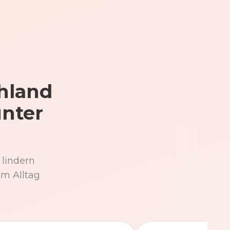
hland
unter
 lindern
im Alltag