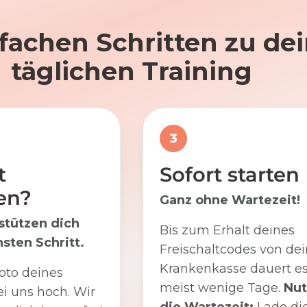
nfachen Schritten zu d
täglichen Training
3
t
Sofort starten
en?
Ganz ohne Wartezeit!
stützen dich
Bis zum Erhalt deines
sten Schritt.
Freischaltcodes von dei
Krankenkasse dauert e
oto deines
meist wenige Tage.
Nut
i uns hoch. Wir