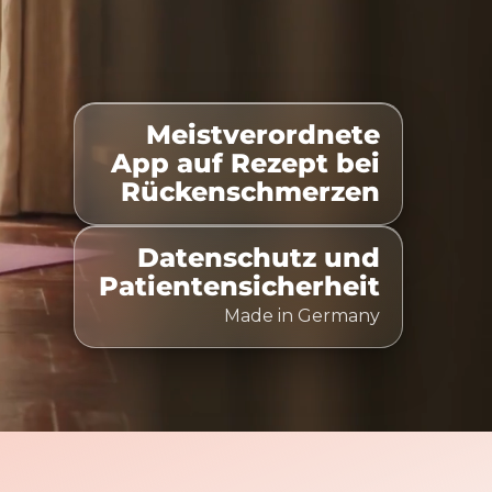
Meistverordnete
gelistet
100% Kostenübernahme
Zeitlich flexibel n
App auf Rezept bei
Rückenschmerzen
Datenschutz und
Patientensicherheit
Made in Germany