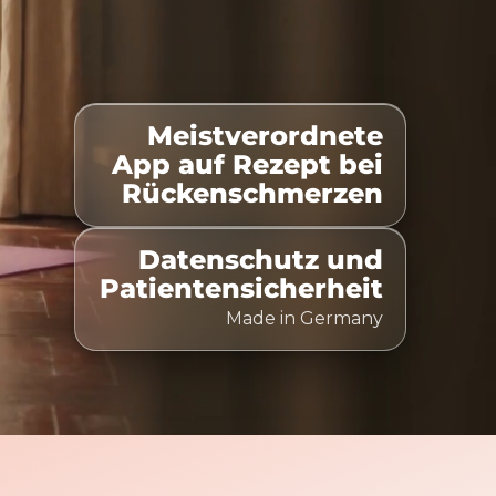
Meistverordnete
listet
100% Kostenübernahme
Zeitlich flexibel nut
App auf Rezept bei
Rückenschmerzen
Datenschutz und
Patientensicherheit
Made in Germany