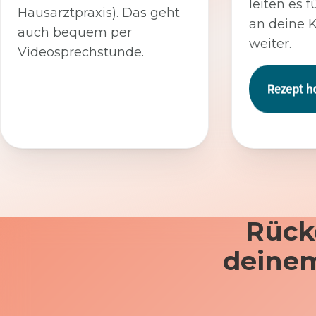
leiten es f
Hausarztpraxis). Das geht
an deine 
auch bequem per
weiter.
Videosprechstunde.
Rück
deinem