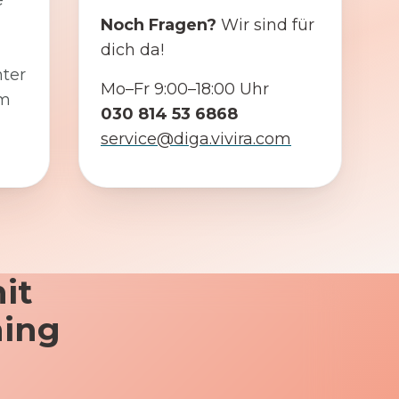
e
Noch Fragen?
Wir sind für
dich da!
ter
Mo–Fr 9:00–18:00 Uhr
em
030 814 53 6868
service@diga.vivira.com
it
ning