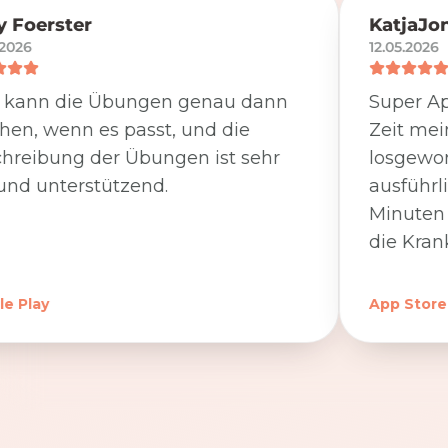
 Foerster
KatjaJo
.2026
12.05.2026
 kann die Übungen genau dann
Super Ap
en, wenn es passt, und die
Zeit me
hreibung der Übungen ist sehr
losgewor
und unterstützend.
ausführl
Minuten 
die Kran
e Play
App Store