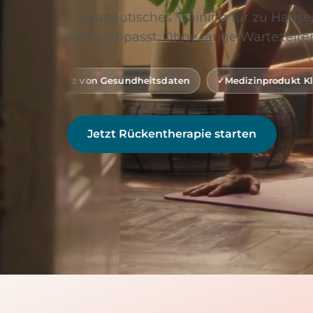
Therapeutisches Training für zu Hause,
Alltag anpasst. Ohne lange Wartezeiten
on Gesundheitsdaten
Medizinprodukt Klasse 1 (gemäß MD
Jetzt Rückentherapie starten