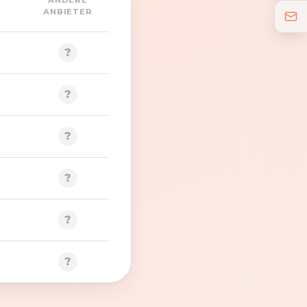
ANDERE
ANBIETER
?
?
?
?
?
?