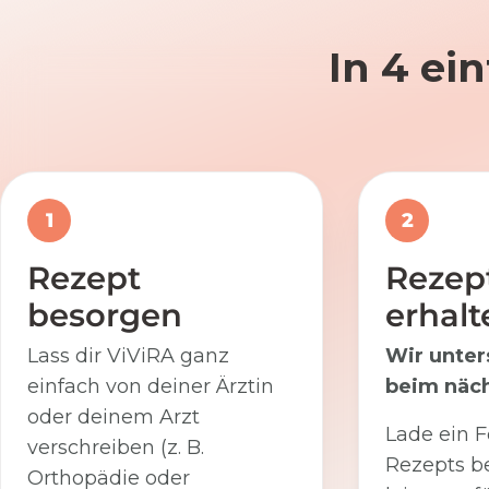
In 4 ei
1
2
Rezept
Rezep
besorgen
erhalt
Lass dir ViViRA ganz
Wir unter
einfach von deiner Ärztin
beim näch
oder deinem Arzt
Lade ein F
verschreiben (z. B.
Rezepts be
Orthopädie oder