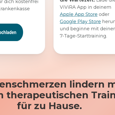
die Wartezeit:
Lade di
ür dich kostenfrei
ViViRA App in deinem
Krankenkasse
Apple App Store
oder
Google Play Store
herun
und beginne mit dein
7-Tage-Starttraining.
enschmerzen lindern m
 therapeutischen Trai
für zu Hause.