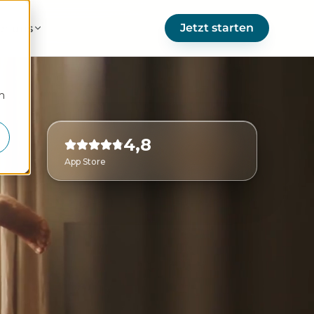
Jetzt starten
er uns
m
4,8
App Store