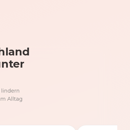
hland
unter
 lindern
im Alltag