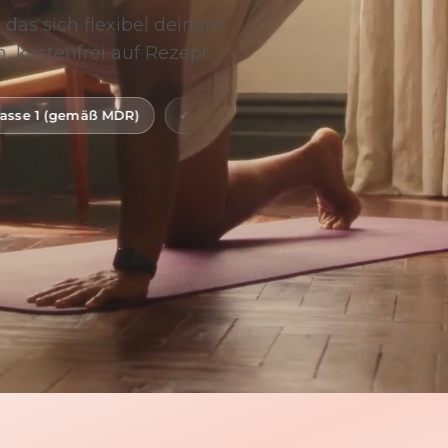
 das sich flexibel deinem
, kostenfrei auf Rezept.
R)
Digitale Gesundheitsanwendung (DiGA)
BfArM-ge