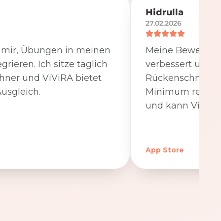
Hidrulla
27.02.2026
t mir, Übungen in meinen
Meine Beweglichk
egrieren. Ich sitze täglich
verbessert und 
hner und ViViRA bietet
Rückenschmerzen
usgleich.
Minimum reduzier
und kann ViViRA
App Store