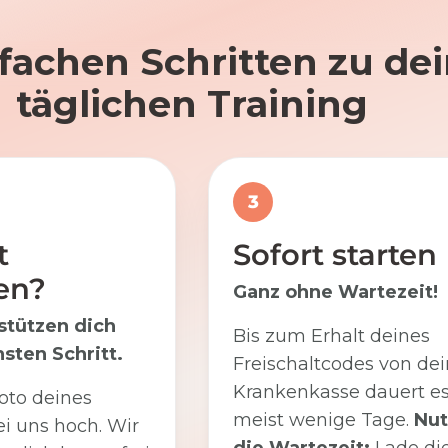
nfachen Schritten zu d
täglichen Training
3
t
Sofort starten
en?
Ganz ohne Wartezeit!
stützen dich
Bis zum Erhalt deines
sten Schritt.
Freischaltcodes von dei
Krankenkasse dauert e
oto deines
meist wenige Tage.
Nut
i uns hoch. Wir