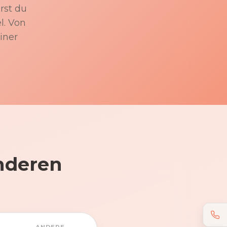
rst du
l. Von
iner
nderen