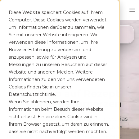
Diese Website speichert Cookies auf Ihrem
Computer. Diese Cookies werden verwendet,
um Informationen darüber zu sammeln, wie
4,8
Sie mit unserer Website interagieren. Wir
App Store
verwenden diese Informationen, um Ihre
Browser-Erfahrung zu verbessern und
anzupassen, sowie für Analysen und
Messungen zu unseren Besuchern auf dieser
Website und anderen Medien. Weitere
Informationen zu den von uns verwendeten
Cookies finden Sie in unserer
Deine App auf Rezept
Datenschutzrichtlinie.
bei Rücken­schmerzen
Wenn Sie ablehnen, werden Ihre
Informationen beim Besuch dieser Website
nicht erfasst. Ein einzelnes Cookie wird in
Therapeutisches Training für zu Hause, das
Ihrem Browser gesetzt, um daran zu erinnern,
sich flexibel deinem Alltag anpasst. Ohne
dass Sie nicht nachverfolgt werden möchten.
lange Wartezeiten, kostenfrei auf Rezept.