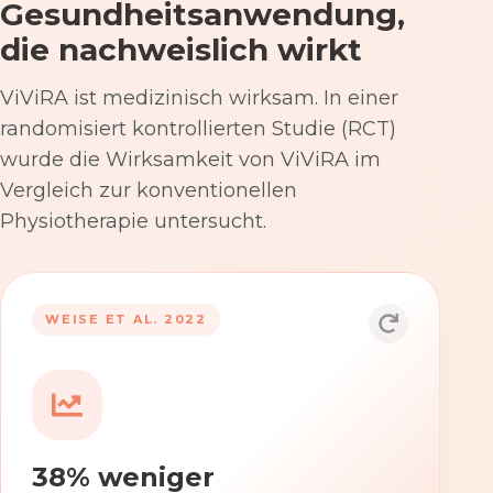
Gesundheitsanwendung,
die nachweislich wirkt
ViViRA ist medizinisch wirksam. In einer
randomisiert kontrollierten Studie (RCT)
wurde die Wirksamkeit von ViViRA im
Vergleich zur konventionellen
Physiotherapie untersucht.
53% nach 12 Wochen
WEISE ET AL. 2022
Die Anwendung von ViViRA reduziert
Rückenschmerzen in klinisch
relevantem Ausmaß – stärker als die
konventionelle Physiotherapie im
38% weniger
Versorgungsalltag.