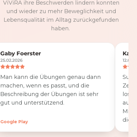
ViViRA ihre Beschwerden lindern konnten
und wieder zu mehr Beweglichkeit und
Lebensqualität im Alltag zurückgefunden
haben.
Gaby Foerster
Katj
25.02.2026
12.05.
Man kann die Übungen genau dann
Super
machen, wenn es passt, und die
Zeit
Beschreibung der Übungen ist sehr
losge
gut und unterstützend.
ausfü
Minut
die K
Google Play