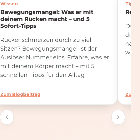
Wissen
Tipps
Bewegungsmangel: Was er mit
Rege
deinem Rücken macht – und 5
Sofort-Tipps
Du we
dire
Rückenschmerzen durch zu viel
hat. 
Sitzen? Bewegungsmangel ist der
wicht
Auslöser Nummer eins. Erfahre, was er
mit deinem Körper macht – mit 5
schnellen Tipps für den Alltag.
Zum Blogbeitrag
Zum B