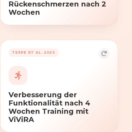
Rückenschmerzen nach 2
Wochen
TEEPE ET AL. 2023
Durch die Anwendung von ViViRA
verbessern sich signifikant die Kraft,
Beweglichkeit und Koordination nach
vierwöchigem Training.
Verbesserung der
Funktionalität nach 4
Wochen Training mit
ViViRA