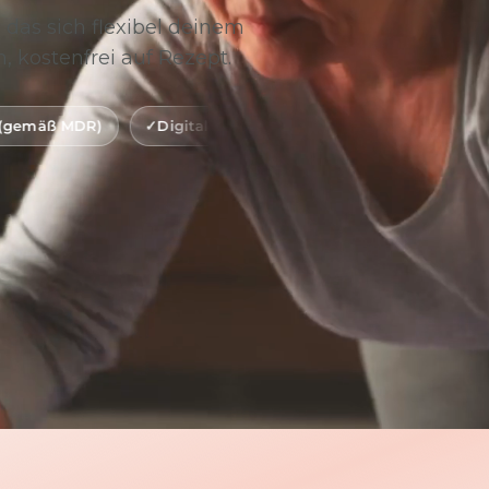
 das sich flexibel deinem
, kostenfrei auf Rezept.
Digitale Gesundheitsanwendung (DiGA)
BfArM-gelistet