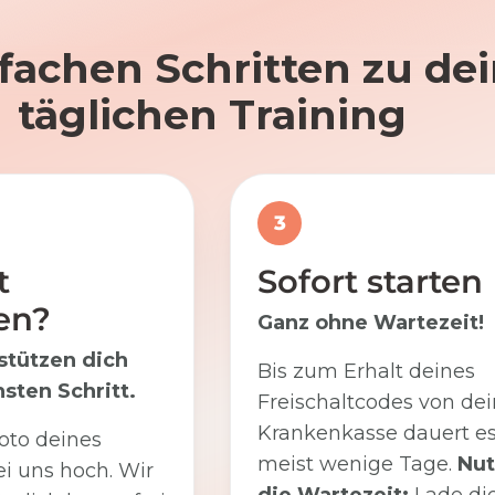
nfachen Schritten zu d
täglichen Training
3
t
Sofort starten
en?
Ganz ohne Wartezeit!
stützen dich
Bis zum Erhalt deines
sten Schritt.
Freischaltcodes von dei
Krankenkasse dauert e
oto deines
meist wenige Tage.
Nut
i uns hoch. Wir