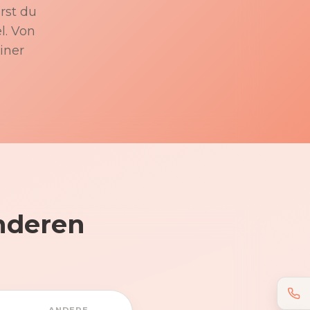
rst du
l. Von
iner
nderen