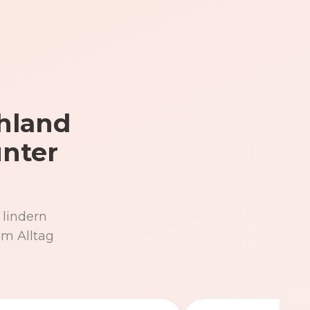
hland
unter
 lindern
im Alltag