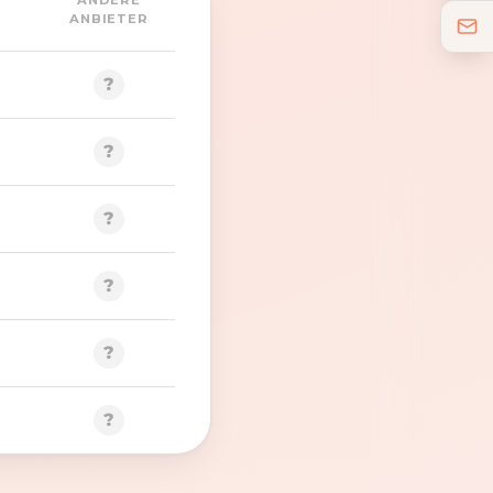
ANDERE
ANBIETER
?
?
?
?
?
?