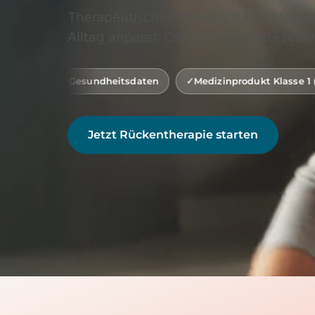
Therapeutisches Training für zu Hause,
Alltag anpasst. Ohne lange Wartezeiten
heitsdaten
Medizinprodukt Klasse 1 (gemäß MDR)
Jetzt Rückentherapie starten