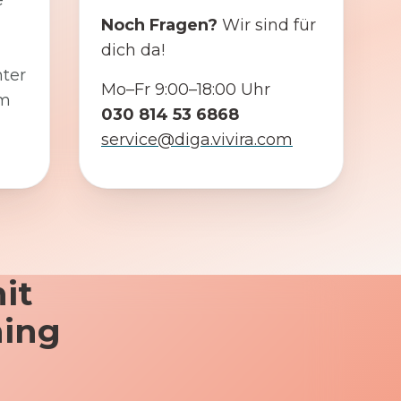
e
Noch Fragen?
Wir sind für
dich da!
ter
Mo–Fr 9:00–18:00 Uhr
em
030 814 53 6868
service@diga.vivira.com
it
ning