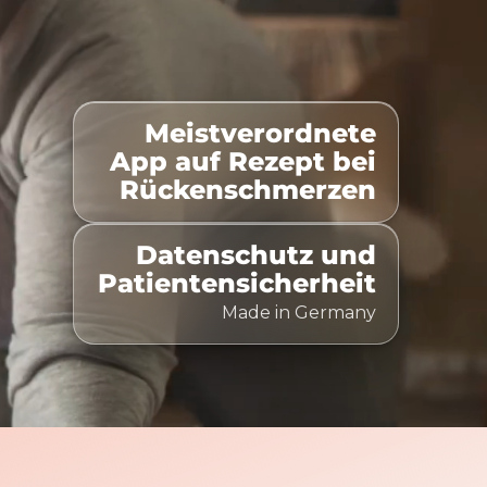
Meistverordnete
100% Kostenübernahme
Zeitlich flexibel nutzbar
App auf Rezept bei
Rückenschmerzen
Datenschutz und
Patientensicherheit
Made in Germany