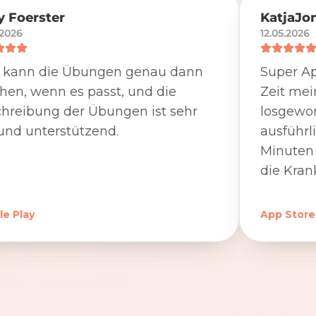
 Foerster
KatjaJo
.2026
12.05.2026
 kann die Übungen genau dann
Super Ap
en, wenn es passt, und die
Zeit me
hreibung der Übungen ist sehr
losgewor
und unterstützend.
ausführl
Minuten 
die Kran
e Play
App Store