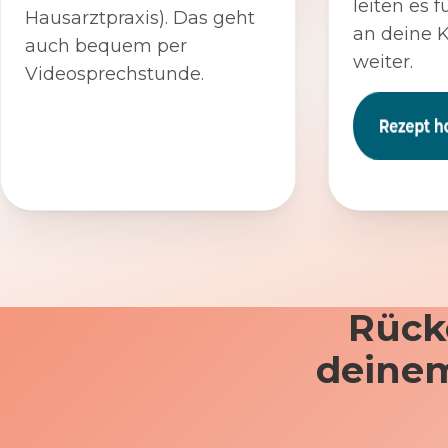
leiten es f
Hausarztpraxis). Das geht
an deine 
auch bequem per
weiter.
Videosprechstunde.
Rück
deinem