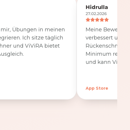
Hidrulla
27.02.2026
t mir, Übungen in meinen
Meine Beweglichk
egrieren. Ich sitze täglich
verbessert und 
hner und ViViRA bietet
Rückenschmerzen
usgleich.
Minimum reduzier
und kann ViViRA
App Store