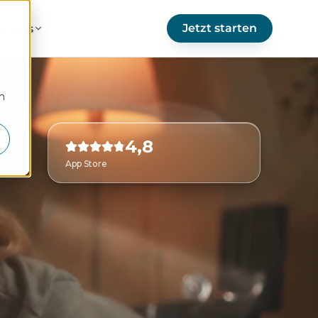
Jetzt starten
er uns
m
4,8
App Store