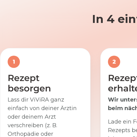
In 4 ei
1
2
Rezept
Rezep
besorgen
erhalt
Lass dir ViViRA ganz
Wir unter
einfach von deiner Ärztin
beim näch
oder deinem Arzt
Lade ein F
verschreiben (z. B.
Rezepts be
Orthopädie oder