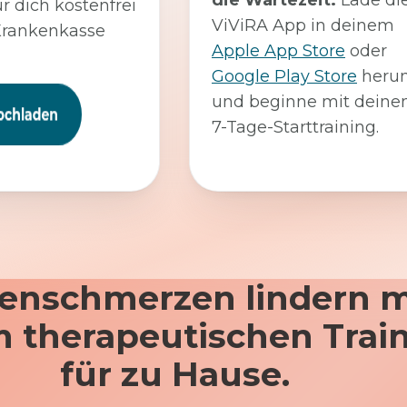
die Wartezeit:
Lade di
ür dich kostenfrei
ViViRA App in deinem
Krankenkasse
Apple App Store
oder
Google Play Store
herun
und beginne mit dein
7-Tage-Starttraining.
enschmerzen lindern m
 therapeutischen Trai
für zu Hause.