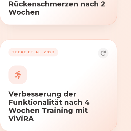
Rückenschmerzen nach 2
Wochen
TEEPE ET AL. 2023
Durch die Anwendung von ViViRA
verbessern sich signifikant die Kraft,
Beweglichkeit und Koordination nach
vierwöchigem Training.
Verbesserung der
Funktionalität nach 4
Wochen Training mit
ViViRA