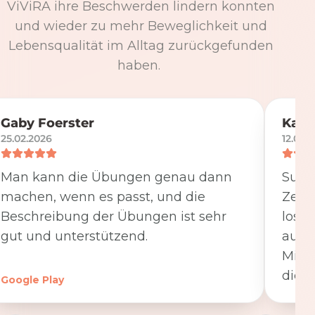
ViViRA ihre Beschwerden lindern konnten
und wieder zu mehr Beweglichkeit und
Lebensqualität im Alltag zurückgefunden
haben.
Gaby Foerster
Katj
25.02.2026
12.05.
Man kann die Übungen genau dann
Super
machen, wenn es passt, und die
Zeit
Beschreibung der Übungen ist sehr
losge
gut und unterstützend.
ausfü
Minut
die K
Google Play