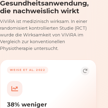
Gesundheitsanwendung,
die nachweislich wirkt
ViViRA ist medizinisch wirksam. In einer
randomisiert kontrollierten Studie (RCT)
wurde die Wirksamkeit von ViViRA im
Vergleich zur konventionellen
Physiotherapie untersucht.
53% nach 12 Wochen
WEISE ET AL. 2022
Die Anwendung von ViViRA reduziert
Rückenschmerzen in klinisch
relevantem Ausmaß – stärker als die
konventionelle Physiotherapie im
38% weniger
Versorgungsalltag.