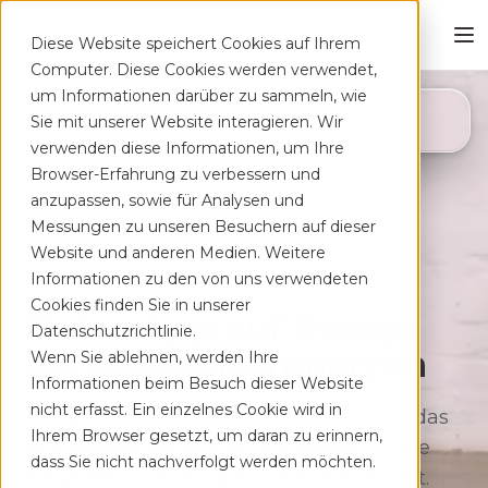
Diese Website speichert Cookies auf Ihrem
Computer. Diese Cookies werden verwendet,
um Informationen darüber zu sammeln, wie
4,8
Sie mit unserer Website interagieren. Wir
App Store
verwenden diese Informationen, um Ihre
Browser-Erfahrung zu verbessern und
anzupassen, sowie für Analysen und
Messungen zu unseren Besuchern auf dieser
Website und anderen Medien. Weitere
Informationen zu den von uns verwendeten
Cookies finden Sie in unserer
Deine App auf Rezept
Datenschutzrichtlinie.
bei Rücken­schmerzen
Wenn Sie ablehnen, werden Ihre
Informationen beim Besuch dieser Website
nicht erfasst. Ein einzelnes Cookie wird in
Therapeutisches Training für zu Hause, das
Ihrem Browser gesetzt, um daran zu erinnern,
sich flexibel deinem Alltag anpasst. Ohne
dass Sie nicht nachverfolgt werden möchten.
lange Wartezeiten, kostenfrei auf Rezept.