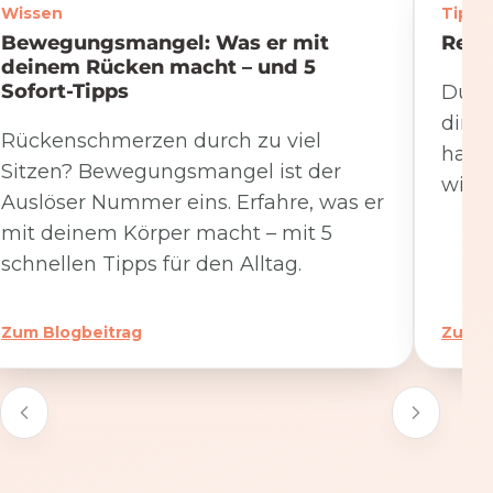
Wissen
Tipps
Bewegungsmangel: Was er mit
Rege
deinem Rücken macht – und 5
Sofort-Tipps
Du we
dire
Rückenschmerzen durch zu viel
hat. 
Sitzen? Bewegungsmangel ist der
wicht
Auslöser Nummer eins. Erfahre, was er
mit deinem Körper macht – mit 5
schnellen Tipps für den Alltag.
Zum Blogbeitrag
Zum B