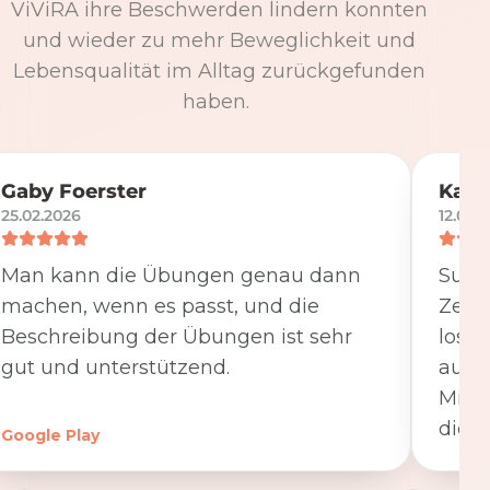
ViViRA ihre Beschwerden lindern konnten
und wieder zu mehr Beweglichkeit und
Lebensqualität im Alltag zurückgefunden
haben.
Gaby Foerster
Katj
25.02.2026
12.05.
Man kann die Übungen genau dann
Super
machen, wenn es passt, und die
Zeit
Beschreibung der Übungen ist sehr
losge
gut und unterstützend.
ausfü
Minut
die K
Google Play