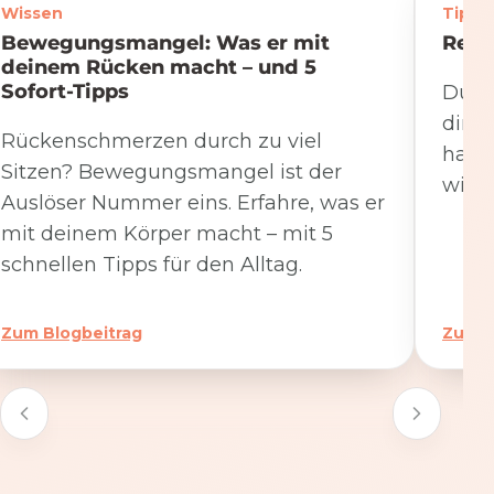
Wissen
Tipps
Bewegungsmangel: Was er mit
Rege
deinem Rücken macht – und 5
Sofort-Tipps
Du we
dire
Rückenschmerzen durch zu viel
hat. 
Sitzen? Bewegungsmangel ist der
wicht
Auslöser Nummer eins. Erfahre, was er
mit deinem Körper macht – mit 5
schnellen Tipps für den Alltag.
Zum Blogbeitrag
Zum B