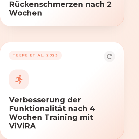
Rückenschmerzen nach 2
Wochen
TEEPE ET AL. 2023
Durch die Anwendung von ViViRA
verbessern sich signifikant die Kraft,
Beweglichkeit und Koordination nach
vierwöchigem Training.
Verbesserung der
Funktionalität nach 4
Wochen Training mit
ViViRA