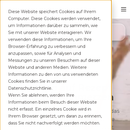
Diese Website speichert Cookies auf Ihrem
Computer. Diese Cookies werden verwendet,
um Informationen darüber zu sammeln, wie
4,8
Sie mit unserer Website interagieren. Wir
App Store
verwenden diese Informationen, um Ihre
Browser-Erfahrung zu verbessern und
anzupassen, sowie für Analysen und
Messungen zu unseren Besuchern auf dieser
Website und anderen Medien. Weitere
Informationen zu den von uns verwendeten
Cookies finden Sie in unserer
Deine App auf Rezept
Datenschutzrichtlinie.
bei Rücken­schmerzen
Wenn Sie ablehnen, werden Ihre
Informationen beim Besuch dieser Website
nicht erfasst. Ein einzelnes Cookie wird in
Therapeutisches Training für zu Hause, das
Ihrem Browser gesetzt, um daran zu erinnern,
sich flexibel deinem Alltag anpasst. Ohne
dass Sie nicht nachverfolgt werden möchten.
lange Wartezeiten, kostenfrei auf Rezept.