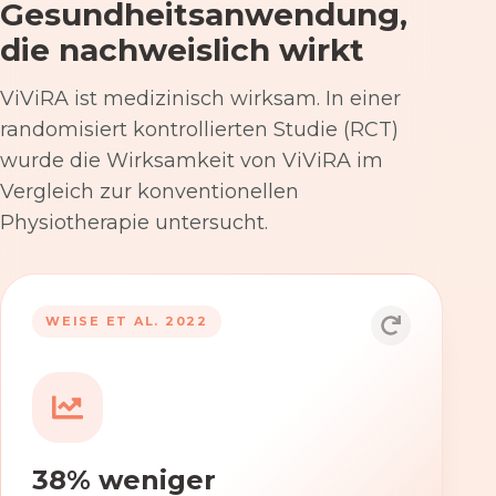
Gesundheitsanwendung,
die nachweislich wirkt
ViViRA ist medizinisch wirksam. In einer
randomisiert kontrollierten Studie (RCT)
wurde die Wirksamkeit von ViViRA im
Vergleich zur konventionellen
Physiotherapie untersucht.
53% nach 12 Wochen
WEISE ET AL. 2022
Die Anwendung von ViViRA reduziert
Rückenschmerzen in klinisch
relevantem Ausmaß – stärker als die
konventionelle Physiotherapie im
38% weniger
Versorgungsalltag.