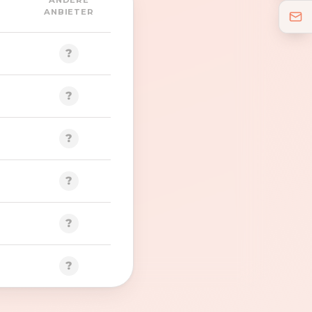
ANDERE
ANBIETER
?
?
?
?
?
?