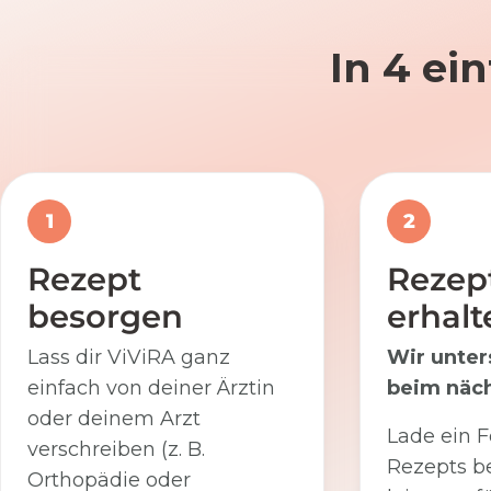
In 4 ei
1
2
Rezept
Rezep
besorgen
erhalt
Lass dir ViViRA ganz
Wir unter
einfach von deiner Ärztin
beim näch
oder deinem Arzt
Lade ein F
verschreiben (z. B.
Rezepts be
Orthopädie oder