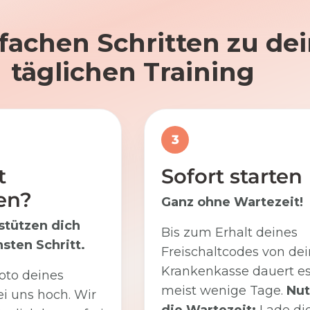
nfachen Schritten zu d
täglichen Training
3
t
Sofort starten
en?
Ganz ohne Wartezeit!
stützen dich
Bis zum Erhalt deines
sten Schritt.
Freischaltcodes von dei
Krankenkasse dauert e
oto deines
meist wenige Tage.
Nut
i uns hoch. Wir