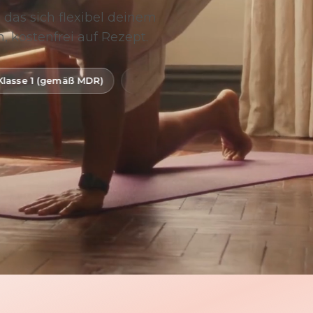
 das sich flexibel deinem
, kostenfrei auf Rezept.
MDR)
Digitale Gesundheitsanwendung (DiGA)
BfArM-