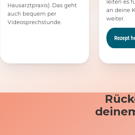
leiten es f
Hausarztpraxis). Das geht
an deine 
auch bequem per
weiter.
Videosprechstunde.
Rück
deinem