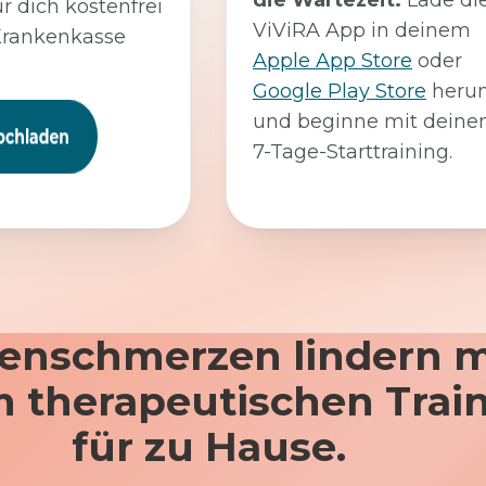
die Wartezeit:
Lade di
ür dich kostenfrei
ViViRA App in deinem
Krankenkasse
Apple App Store
oder
Google Play Store
herun
und beginne mit dein
7-Tage-Starttraining.
enschmerzen lindern m
 therapeutischen Trai
für zu Hause.