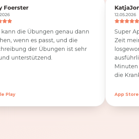
 Foerster
KatjaJo
.2026
12.05.2026
 kann die Übungen genau dann
Super Ap
en, wenn es passt, und die
Zeit me
hreibung der Übungen ist sehr
losgewor
und unterstützend.
ausführl
Minuten 
die Kran
e Play
App Store