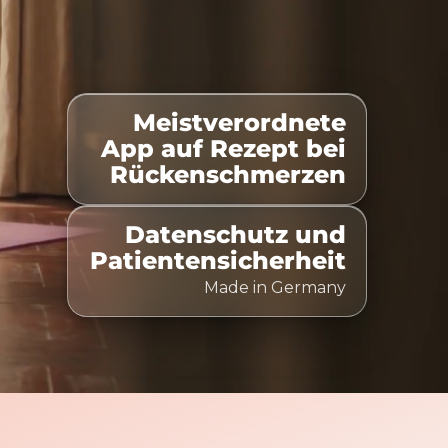
Meistverordnete
gelistet
100% Kostenübernahme
Zeitlich flexibel 
App auf Rezept bei
Rückenschmerzen
Datenschutz und
Patientensicherheit
Made in Germany