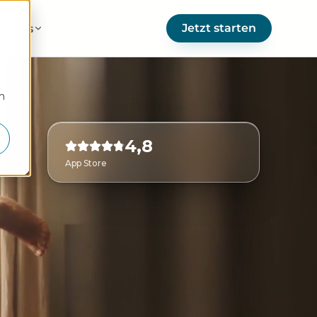
Jetzt starten
er uns
m
4,8
App Store