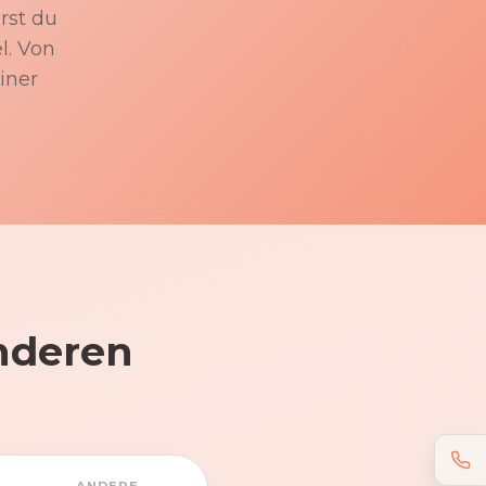
rst du
l. Von
iner
nderen