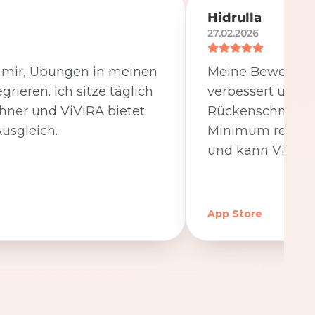
Hidrulla
27.02.2026
t mir, Übungen in meinen
Meine Beweglichk
egrieren. Ich sitze täglich
verbessert und 
hner und ViViRA bietet
Rückenschmerzen
usgleich.
Minimum reduzier
und kann ViViRA
App Store