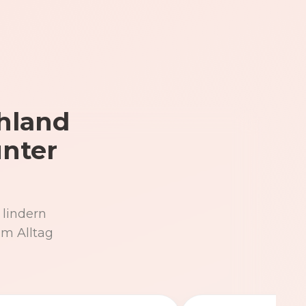
hland
unter
 lindern
im Alltag