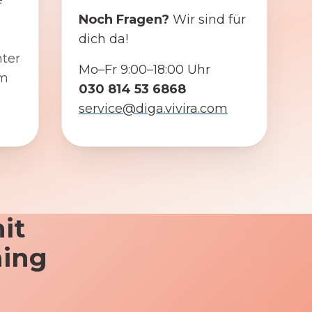
e
Noch Fragen?
Wir sind für
dich da!
ter
Mo–Fr 9:00–18:00 Uhr
em
030 814 53 6868
service@diga.vivira.com
it
ning